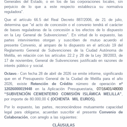
Generales del Estado, o en los de las corporaciones locales, sin
perjuicio de lo que a este respecto establezca su normativa
reguladora".
Que el artículo 66.5 del Real Decreto 887/2006, de 21 de julio,
determina que "el acto de concesión o el convenio tendrá el carácter
de bases reguladoras de la concesión a los efectos de lo dispuesto
en la Ley General de Subvenciones". En virtud de lo expuesto, las
partes intervinientes otorgan y suscriben de mutuo acuerdo el
presente Convenio, al amparo de lo dispuesto en el artículo 19 del
Reglamento General de Subvenciones de la Ciudad Autónoma de
Melilla, en relación con los artículos 22.2 y 28 de la Ley 38/2003, de
17 de noviembre, General de Subvenciones justificado en razones de
interés público y social.
Octavo
.- Con fecha 28 de abril de 2026 se emite informe, significando
que en el Presupuesto General de la Ciudad de Melilla para el año
2026, existe
Retención de Crédito
número de operación
nº
12026000019448
en la Aplicación Presupuestaria,
07/16401/48000
“SUBVENCIÓN CEMENTERIO COMISIÓN ISLÁMICA MELILLA”
,
por importe de 80.000,00 €
(OCHENTA MIL EUROS).
Por lo expuesto, las partes, reconociéndose mutuamente capacidad
legal para obligarse, acuerdan suscribir el presente
Convenio de
Colaboración
, con arreglo a las siguientes:
CLÁUSULAS