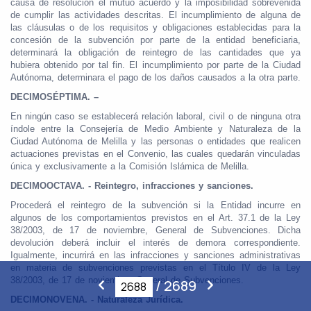
causa de resolución el mutuo acuerdo y la imposibilidad sobrevenida
de cumplir las actividades descritas. El incumplimiento de alguna de
las cláusulas o de los requisitos y obligaciones establecidas para la
concesión de la subvención por parte de la entidad beneficiaria,
determinará la obligación de reintegro de las cantidades que ya
hubiera obtenido por tal fin. El incumplimiento por parte de la Ciudad
Autónoma, determinara el pago de los daños causados a la otra parte.
DECIMOSÉPTIMA. –
En ningún caso se establecerá relación laboral, civil o de ninguna otra
índole entre la Consejería de Medio Ambiente y Naturaleza de la
Ciudad Autónoma de Melilla y las personas o entidades que realicen
actuaciones previstas en el Convenio, las cuales quedarán vinculadas
única y exclusivamente a la Comisión Islámica de Melilla.
DECIMOOCTAVA. - Reintegro, infracciones y sanciones.
Procederá el reintegro de la subvención si la Entidad incurre en
algunos de los comportamientos previstos en el Art. 37.1 de la Ley
38/2003, de 17 de noviembre, General de Subvenciones. Dicha
devolución deberá incluir el interés de demora correspondiente.
Igualmente, incurrirá en las infracciones y sanciones administrativas
en materia de subvenciones previstas en el Título IV de la Ley
38/2003, de 17 de noviembre, General de Subvenciones.
/
2689
DECIMONOVENA. - Naturaleza Jurídica.