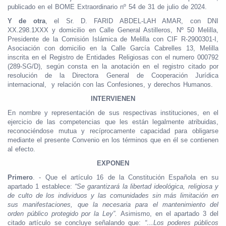
publicado en el BOME Extraordinario nº 54 de 31 de julio de 2024.
Y de otra
, el Sr. D. FARID ABDEL-LAH AMAR, con DNI
XX.298.1XXX y domicilio en Calle General Astilleros, Nº 50 Melilla,
Presidente de la Comisión Islámica de Melilla con CIF R-2900301-I,
Asociación con domicilio en la Calle García Cabrelles 13, Melilla
inscrita en el Registro de Entidades Religiosas con el numero 000792
(289-SG/D), según consta en la anotación en el registro citado por
resolución de la Directora General de Cooperación Jurídica
internacional, y relación con las Confesiones, y derechos Humanos.
INTERVIENEN
En nombre y representación de sus respectivas instituciones, en el
ejercicio de las competencias que les están legalmente atribuidas,
reconociéndose mutua y recíprocamente capacidad para obligarse
mediante el presente Convenio en los términos que en él se contienen
al efecto.
EXPONEN
Primero
. - Que el artículo 16 de la Constitución Española en su
apartado 1 establece:
“Se garantizará la libertad ideológica, religiosa y
de culto de los individuos y las comunidades sin más limitación en
sus manifestaciones, que la necesaria para el mantenimiento del
orden público protegido por la Ley”.
Asimismo, en el apartado 3 del
citado artículo se concluye señalando que:
“…Los poderes públicos