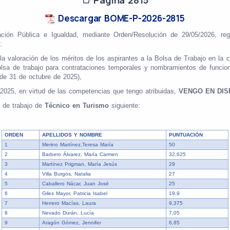
Descargar BOME-P-2026-2815
ración Pública e Igualdad, mediante Orden/Resolución
de 29/05/2026, reg
:
a valoración de los méritos de los aspirantes a la Bolsa de Trabajo en la
olsa de trabajo para contrataciones temporales y nombramientos de funcion
e 31 de octubre de 2025),
/2025, en virtud de las competencias que tengo atribuidas,
VENGO EN DI
a de trabajo de
Técnico en Turismo
siguiente:
ORDEN
APELLIDOS Y NOMBRE
PUNTUACIÓN
1
Merino Martínez,Teresa María
50
2
Barbero Álvarez, María Carmen
32,625
3
Martínez Prigman, María Jesús
29
4
Villa Burgos, Natalia
27
5
Caballero Nácar, Juan José
25
6
Giles Mayor, Patricia Isabel
19,9
7
Herrero Macías, Laura
9,375
8
Nevado Durán, Lucía
7,05
9
Aragón Gómez, Jennifer
6,85