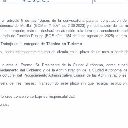
10
Torres Moya, Jorge
6
l artículo 9 de las “Bases de la convocatoria para la constitución de
 Autónoma de Melilla” (BOME nº 6074 de 2-06-2023) y modificación de las
sistir el empate, este se deshará en atención a la letra que anualmente so
Estado de Función Pública (BOE núm. 184 de 1 de agosto de 2025) la letra 
 Trabajo en la categoría de
Técnico en Turismo
.
 podrá interponerse recurso de alzada en el plazo de un mes a partir del 
a o ante el Excmo. Sr. Presidente de la Ciudad Autónoma, como superior 
l Reglamento del Gobierno y de la Administración de la Ciudad Autónoma d
de octubre, del Procedimiento Administrativo Común de las Administracione
n será de tres meses. Transcurrido este plazo sin que recaiga resolució
í lo cree conveniente bajo su responsabilidad.
tunos.