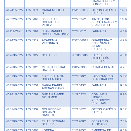
FINANCIEROS Y
CONTABLES
46241/2025
LC25371
CARAI MELILLA
B52021052
OTROS CAFÉS Y
14.000
S.L.
BARES
47322/2025
LC25466
JOSE LUIS
****7824**
TINTE, LIMP.
10.180
RODRIGUEZ
SECO, LAVADO Y
PEREZ
PLANCHADO
46111/2025
LC25361
JUAN MANUEL
****6601**
FARMACIA
4.410,0
ROSSO MARTINEZ
45947/2025
LC25319
ACADEMIA
B52004017
GUARDERIA Y
4.970,0
VETONIA S.L.
ENSEÑANZA
INFANTIL,
EXCLUSIV.
45963/2025
LC25322
DELIA S.C.
J52036985
BARES
4.313,0
CATEGORÍA
ESPECIAL
45969/2025
LC25323
CLINICA DENTAL
B02703338
CLINICA DENTAL
4.987,9
DAVID S.L.
46613/2025
LC25398
FIKRI SUKAINA
****0599**
LABORATORIO
5.623,4
DRIS LAHBIB
FOTOGRÁFICO
45456/2025
LC25251
MARIA ISABEL
****1043**
FARMACIA
9.470,0
ARENAS CANO
45781/2025
LC25299
SUFIAN AHMED
****9632**
COM. MEN.
8.784,7
MOHAMED
LIBROS,
PERIODICOS,
REVISTAS
46014/2025
LC25337
NOUREDDINE
****1562**
OTROS CAFÉS Y
9.627,4
BOUANZI
BARES
HAMOUTI
46020/2025
LC25340
ELIAS BENHAMU
****1208**
DESPACHO
7.424,9
BELILTY
ABOGADO
46659/2025
LC25403
LORENA
****0785**
EMPRESA DE
6.614,6