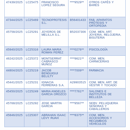
47439/2025
LC25475
FRANCISCO
****9529**
OTROS CAFÉS Y
1
LOPEZ SEGURA
BARES
47344/2025
LC25469
TECNOPROTESIS
B56401433
FAB. APARATOS
1
S.L.
PRÓTESIS Y
ORTOPEDIA
45758/2025
LC25291
JOYEROS DE
B52037306
COM. MEN. ART.
5
MELILLA S.L.
JOYERIA, RELOJERIA,
BISUTERIA
45940/2025
LC25316
LAURA MARIA
****0276**
PSICOLOGÍA
1
ROMAN PEREZ
46242/2025
LC25372
MONTSERRAT
****9621**
COM. MEN.
1
CARRASCO
CARNICERIAS
MUÑOZ
44804/2025
LC25219
JACOB
****7009**
FARMACIA
9
BENGUIGUI
BELILTY
45441/2025
LC25231
IGNACIA
A29903515
COM. MEN. ART. DE
8
FERRERAS S.A.
VESTIR Y TOCADO
45450/2025
LC25249
MARIA ANGELES
****7761**
SALONES E
9
GARCIA OROZCO
INSTITUTOS DE
BELLEZA
45768/2025
LC25292
JOSE MARTIN
****9567**
SERV. PELUQUERIA
9
GARCIA
SEÑORAS Y
CABALLEROS
45846/2025
LC25307
ABRAHAN ISAAC
****8375**
COM. MEN.
9
LEVY RUAH
ACCESORIOS Y
RECAMBIOS
VEHÍCULOS