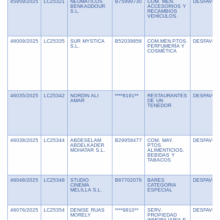
45959/2025
LC25321
NEUMATICOS
B75999730
COM. MEN.
DESFAVOR
BENKADDOUR
ACCESORIOS Y
S.L.
RECAMBIOS
VEHÍCULOS.
46009/2025
LC25335
SUR MYSTICA
B52039856
COM.MEN.PTOS.
DESFAVOR
S.L.
PERFUMERÍA Y
COSMÉTICA
46035/2025
LC25342
NORDIN ALI
****8191**
RESTAURANTES
DESFAVOR
AMAR
DE UN
TENEDOR
46038/2025
LC25344
ABDESELAM
B29958477
COM. MAY.
DESFAVOR
ABDELKADER
PTOS.
MOHATAR S.L.
ALIMENTICIOS,
BEBIDAS Y
TABACOS
46048/2025
LC25348
STUDIO
B67702076
BARES
DESFAVOR
CINEMA
CATEGORIA
MELILLA S.L.
ESPECIAL
46076/2025
LC25354
DENISE RUAS
****9810**
SERV.
DESFAVOR
MORELY
PROPIEDAD
INMOBILIARIA E