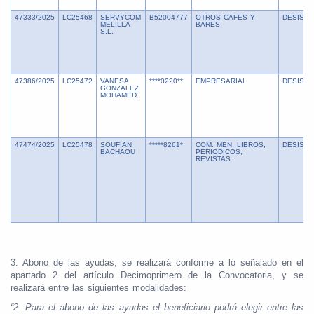
47333/2025
LC25468
SERVYCOM
B52004777
OTROS CAFES Y
DESISTI
MELILLA
BARES
S.L.
47386/2025
LC25472
VANESA
****0220**
EMPRESARIAL
DESISTI
GONZALEZ
MOHAMED
47474/2025
LC25478
SOUFIAN
*****8261*
COM. MEN. LIBROS,
DESISTI
BACHAOU
PERIODICOS,
REVISTAS.
3. Abono de las ayudas, se realizará conforme a lo señalado en el
apartado 2 del artículo Decimoprimero de la Convocatoria, y se
realizará entre las siguientes modalidades:
“2. Para el abono de las ayudas el beneficiario podrá elegir entre las