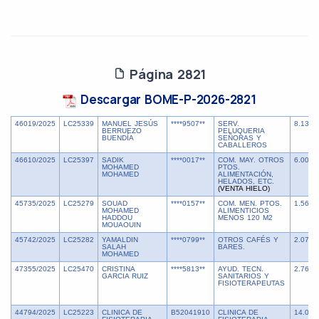
Página 2821
Descargar BOME-P-2026-2821
46019/2025
LC25339
MANUEL JESÚS
****9507**
SERV.
8.130,
BERRUEZO
PELUQUERIA
BUENDÍA
SEÑORAS Y
CABALLEROS
46610/2025
LC25397
SADIK
****0017**
COM. MAY. OTROS
6.000,
MOHAMED
PTOS.
MOHAMED
ALIMENTACIÓN,
HELADOS, ETC.
(VENTA HIELO)
45735/2025
LC25279
SOUAD
****0157**
COM. MEN. PTOS.
1.560,
MOHAMED
ALIMENTICIOS
HADDOU
MENOS 120 M2
MOUAOUIN
45742/2025
LC25282
YAMALDIN
****0799**
OTROS CAFÉS Y
2.072,
SALAH
BARES.
MOHAMED
47355/2025
LC25470
CRISTINA
****5813**
AYUD. TECN.
2.765,
GARCIA RUIZ
SANITARIOS Y
FISIOTERAPEUTAS
44794/2025
LC25223
CLINICA DE
B52041910
CLINICA DE
14.000