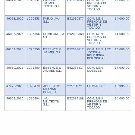
46071/2025
LC25352
CALZEMEL
B52039005
COM. MEN.
14.000,00
8
JMJMEL
PRENDAS DE
TEXTIL S.L.
VESTIR Y
TOCADO
46073/2025
LC25353
PARJO JMJ
B52039377
COM. MEN.
14.000,00
8
S.L.
PRENDAS DE
VESTIR Y
TOCADO
46085/2025
LC25356
DOMILOMELM
B52039369
COM. MEN.
14.000,00
8
S.L.
PRENDAS DE
VESTIR Y
TOCADO
46104/2025
LC25358
ESSENCE &
B52038817
COM. MEN. ART.
14.000,00
8
JMJMEL S.L.
JOYERÍA,
RELOJERÍA,
BISUTERÍA
46619/2025
LC25400
ESSENCE &
B52038817
COM. MEN.
14.000,00
8
JMJMEL S.L.
MUEBLES
47476/2025
LC25479
ABDELAZIS
****7543**
FARMACIAS
13.995,60
8
MAANAN
BENAISA
46662/2025
LC25404
JMJ
B52034188
COM. MEN.
14.000,00
8
MELTEXTIL
PRENDAS DE
S.L.
VESTIR Y
TOCADO