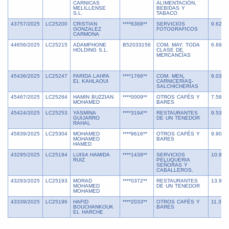
CARNICAS
ALIMENTACIÓN,
MELILLENSE
BEBIDAS Y
S.L.
TABACO
43757/2025
LC25200
CRISTIAN
****6368**
SERVICIOS
9.622,
GONZALEZ
FOTOGRAFICOS
CARMONA
44656/2025
LC25215
ADAMPHONE
B52033156
COM. MAY. TODA
6.699,
HOLDING S.L.
CLASE DE
MERCANCÍAS
45436/2025
LC25247
FARIDA LAHFA
****1766**
COM. MEN.
9.031,
EL KAHLAOUI
CARNICERÍAS-
SALCHICHERÍAS
45467/2025
LC25264
HAMIN BUZZIAN
****0009**
OTROS CAFÉS Y
7.580,
MOHAMED
BARES
45424/2025
LC25253
YASMINA
****3194**
RESTAURANTES
9.536,
GUIJARRO
DE UN TENEDOR
RAHAL
45839/2025
LC25304
MOHAMED
****9616**
OTROS CAFÉS Y
9.900,
MOHAMED
BARES
HAMED
43295/2025
LC25194
LUISA HAMIDA
****1438**
SERVICIOS
10.887
RUIZ
PELUQUERIA
SEÑORAS Y
CABALLEROS.
43293/2025
LC25193
MORAD
****0372**
RESTAURANTES
13.995
MOHAMED
DE UN TENEDOR
MOHAMED
43339/2025
LC25196
HAFID
****2033**
OTROS CAFÉS Y
11.399
BOUCHANKOUK
BARES
EL HARCHE