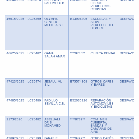
PALOMO C.B.
LIBROS,
PERIODICOS,
REVISTAS
46615/2025
LC25399
OLYMPIC
B13904305
ESCUELAS Y
DESFAVORA
CENTER
SERV.
MELILLA S.L.
PERFECC. DEL
DEPORTE
46625/2025
LC25402
GAMAL
****0740**
CLINICA DENTAL
DESFAVORA
SALAH AMAR
47423/2025
LC25474
JESAUL ML
B75574368
OTROS CAFES
DESFAVORA
S.L.
Y BARES
47485/2025
LC25480
PADILLO
E52035326
REPARACIÓN
DESFAVORA
SEVILLA C.B.
AUTOMÓVILES
Y BICICLETAS
2173/2026
LC25482
ABELUALI
****8737**
COM. MEN.
DESFAVORA
DRIS
CUBIERTA,
MOHAMED
BANDAS Y
CÁMARAS DE
AIRE
43097/2025
LC25190
FARAF EL
****0499**
OTROS CAFÉS
DESISTIMIE