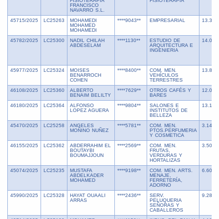
FISIOTERAPIA
FISIOTERAPIA
FRANCISCO
NAVARRO S.L.
45715/2025
LC25263
MOHAMEDI
****9043**
EMPRESARIAL
13.325
MOHAMED
MOHAMEDI
45782/2025
LC25300
NADIL CHILAH
****1130**
ESTUDIO DE
14.000
ABDESELAM
ARQUITECTURA E
INGENIERIA
45977/2025
LC25324
MOISES
****8400**
COM. MEN.
13.860
BENARROCH
VEHÍCULOS
COHEN
TERRESTRES
46108/2025
LC25360
ALBERTO
****7629**
OTROS CAFÉS Y
12.035
BENAIM BELILTY
BARES
46180/2025
LC25364
ALFONSO
****9804**
SALONES E
13.102
LOPEZ AGUERA
INSTITUTOS DE
BELLEZA
45470/2025
LC25258
ANGELES
****5781**
COM. MEN.
3.142,
MOÑINO NUÑEZ
PTOS.PERFUMERIA
Y COSMETICA
46155/2025
LC25362
ABDERRAHIM EL
****2569**
COM. MEN.
3.500,
BOUTAYBI
FRUTAS,
BOUMAJJOUN
VERDURAS Y
HORTALIZAS
45074/2025
LC25235
MUSTAFA
****9198**
COM. MEN. ARTS.
6.605,
ABDELKADER
MENAJE,
MOHAMED
FERRETERÍA,
ADORNO
45990/2025
LC25328
HAYAT OUAALI
****2436**
SERV.
9.288,
ARRAS
PELUQUERIA
SEÑORAS Y
CABALLEROS