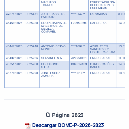
MACHADO
ESPECTÁCULOS-
TORRES
DECORACIONES
ESCÉNICAS
47371/2025
LC25471
JULIO BASSETS
****8147**
FARMACIAS
8.000,0
PATRICIO
45459/2025
LC25238
COOPERATIVA DE
F29953296
CAFETERÍA
14.000
MAESTROS DE
MELILLA
COMAMEL
45447/2025
LC25248
ANTONIO BRAVO
****1097**
AYUD. TECN.
13.579
MONTES
SANITARIO Y
FISIOTERAPEUTA
45432/2025
LC25256
SERVINEL S.A.
A29950151
EMPRESARIAL
11.108,
45751/2025
LC25288
COCOLOMO
B09614439
OTROS CAFÉS Y
14.000
S.L.U.
BARES
45779/2025
LC25298
JOSE ESCOZ
****0010**
EMPRESARIAL
13.562
ZAMORA
Página 2823
Descargar BOME-P-2026-2823