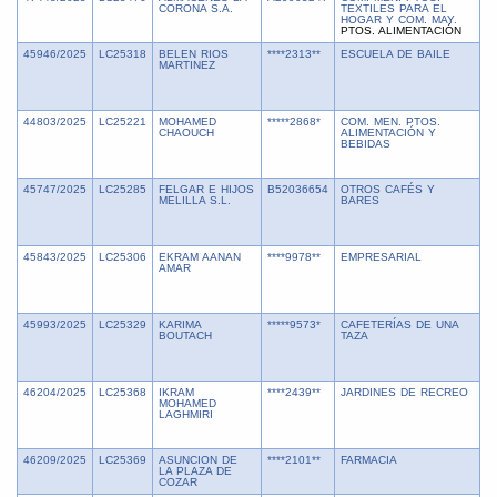
CORONA S.A.
TEXTILES PARA EL
HOGAR Y COM. MAY.
PTOS. ALIMENTACIÓN
45946/2025
LC25318
BELEN RIOS
****2313**
ESCUELA DE BAILE
8
MARTINEZ
44803/2025
LC25221
MOHAMED
*****2868*
COM. MEN. PTOS.
1
CHAOUCH
ALIMENTACIÓN Y
BEBIDAS
45747/2025
LC25285
FELGAR E HIJOS
B52036654
OTROS CAFÉS Y
1
MELILLA S.L.
BARES
45843/2025
LC25306
EKRAM AANAN
****9978**
EMPRESARIAL
1
AMAR
45993/2025
LC25329
KARIMA
*****9573*
CAFETERÍAS DE UNA
1
BOUTACH
TAZA
46204/2025
LC25368
IKRAM
****2439**
JARDINES DE RECREO
1
MOHAMED
LAGHMIRI
46209/2025
LC25369
ASUNCION DE
****2101**
FARMACIA
1
LA PLAZA DE
COZAR