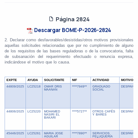
Página 2824
Descargar BOME-P-2026-2824
2. Declarar como desfavorables/desistidas/otros motivos provisionales
aquellas solicitudes relacionadas que por no cumplimiento de alguno
de los requisitos de las bases reguladoras o de la convocatoria, falta
de subsanación del requerimiento efectuado o renuncia expresa,
indicándose el motivo que lo causa.
EXPTE
AYUDA
SOLICITANTE
NIF
ACTIVIDAD
MOTIVO
44809/2025
LC25218
OMAR DRIS
****7949**
GRADUADO
DESFAVOR
MAANAN
SOCIAL
44806/2025
LC25220
MOHAMED
****5727**
OTROS CAFÉS
DESFAVOR
NASIRI EL
Y BARES
BAKARI
45446/2025
LC25261
MARIA JOSE
****7890**
SERVICIOS
DESFAVOR
AGUILAR
PELUQUERÍA