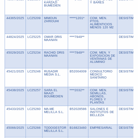
KARZAZI
Y BARES
BUMEDIEN
44365/2025
LC25209
MIMOUN
*****1201*
COM. MEN.
DESISTIMIE
ZARIOUHI
PTOS.
ALIMENTICIOS
MENOS 120 M2
44824/2025
LC25225
OMAR DRIS
****7949**
DESISTIMIE
MAANAN
45029/2025
LC25234
RACHID DRIS
****7949**
COM. MEN. Y
DESISTIMIE
MAANAN
EXPOSICION DE
VENTANAS DE
ALUMINIO
45421/2025
LC25246
RUSADIR
B52004009
CONSULTORIO
DESISTIMIE
MEDIA S.L.
MEDICO
SANITARIO
45438/2025
LC25257
SARA EL
****2032**
COM. MEN.
DESISTIMIE
MAAZI
SEMILLAS,
BOUMEDIEN
ABONOS,
FLORES Y
PLANTAS
45433/2025
LC25260
MA-ME
B52028586
SALONES E
DESISTIMIE
MELILLA S.L.
INSTITUTOS DE
BELLEZA
45066/2025
LC25266
TODOGESTOR
B16823460
EMPRESARIAL
DESISTIMIE
MELILLA S.L.