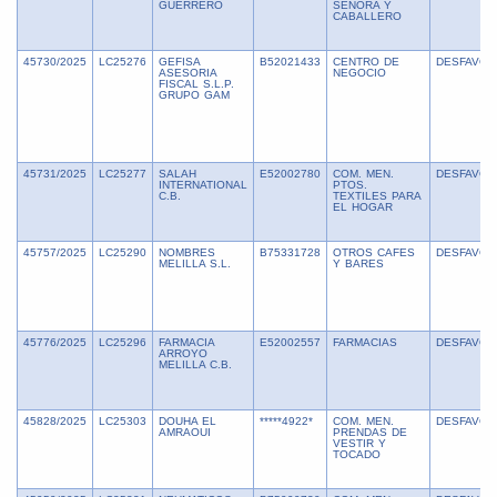
GUERRERO
SEÑORA Y
CABALLERO
45730/2025
LC25276
GEFISA
B52021433
CENTRO DE
DESFAVOR
ASESORIA
NEGOCIO
FISCAL S.L.P.
GRUPO GAM
45731/2025
LC25277
SALAH
E52002780
COM. MEN.
DESFAVOR
INTERNATIONAL
PTOS.
C.B.
TEXTILES PARA
EL HOGAR
45757/2025
LC25290
NOMBRES
B75331728
OTROS CAFES
DESFAVOR
MELILLA S.L.
Y BARES
45776/2025
LC25296
FARMACIA
E52002557
FARMACIAS
DESFAVOR
ARROYO
MELILLA C.B.
45828/2025
LC25303
DOUHA EL
*****4922*
COM. MEN.
DESFAVOR
AMRAOUI
PRENDAS DE
VESTIR Y
TOCADO