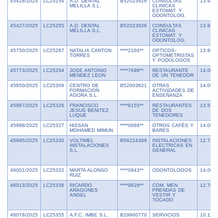
45428/2025
LC25254
A.D. DENTAL
B52023926
CONSULTAS
13.939
MELILLA S.L.
CLINICAS
ESTOMAT. Y
ODONTOLOG.
45427/2025
LC25255
A.D. DENTAL
B52023926
CONSULTAS
13.939
MELILLA S.L.
CLINICAS
ESTOMAT. Y
ODONTOLOG.
45750/2025
LC25287
NATALIA CANTON
****2160**
OPTICOS-
13.990
TORRES
OPTOMETRISTAS
Y PODOLOGOS
45773/2025
LC25294
JOSE ANTONIO
****7698**
RESTAURANTE
14.000
MENDEZ LEON
DE UN TENEDOR
45850/2025
LC25309
CENTRO DE
B52003621
OTRAS
14.000
FORMACION
ACTIVIDADES DE
AGORA S.L.
ENSEÑANZA
45987/2025
LC25326
FRANCISCO
****8155**
RESTAURANTES
13.582
JESUS BENITEZ
DE DOS
LUQUE
TENEDORES
45988/2025
LC25327
HISSAN
****0686**
OTROS CAFÉS Y
14.000
MOHAMED MIMUN
BARES
45995/2025
LC25330
VOLTIMEL
B56224389
INSTALACIONES
12.771
INSTALACIONES
ELECTRICAS EN
S.L.
GENERAL
46001/2025
LC25332
MARTA ALONSO
****0943**
ODONTOLOGOS
14.000
RUIZ
46013/2025
LC25336
RICARDO
****9828**
COM. MEN.
12.709
ARAGONES
PRENDAS DE
ANGEL
VESTIR Y
TOCADO
46078/2025
LC25355
A.F.C. IMBE S.L.
B29960770
SERVICIOS
10.118,