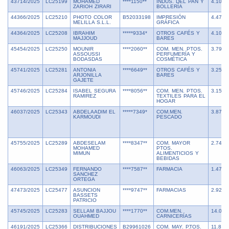
43714/2025
LC25199
MOHAMED
****1150**
INDUS. DEL PAN Y
4.106,
ZARIOH ZIRARI
BOLLERÍA
44366/2025
LC25210
PHOTO COLOR
B52033198
IMPRESIÓN
4.474,
MELILLA S.L.L.
GRÁFICA
44364/2025
LC25208
IBRAHIM
*****9334*
OTROS CAFÉS Y
4.102,
MAJJOUD
BARES
45454/2025
LC25250
MOUNIR
****2060**
COM. MEN. PTOS.
3.796,
ASSOUSSI
PERFUMERÍA Y
BODASDAS
COSMÉTICA
45741/2025
LC25281
ANTONIA
****6649**
OTROS CAFÉS Y
3.255,
ARJONILLA
BARES
GAJETE
45746/2025
LC25284
ISABEL SEGURA
****8056**
COM. MEN. PTOS.
3.153,
RAMIREZ
TEXTILES PARA EL
HOGAR
46037/2025
LC25343
ABDELAADIM EL
*****7349*
COM.MEN.
3.873,
KARMOUDI
PESCADO
45755/2025
LC25289
ABDESELAM
****8347**
COM. MAYOR
2.749,
MOHAMED
PTOS.
MIMUN
ALIMENTICIOS Y
BEBIDAS
46063/2025
LC25349
FERNANDO
****7587**
FARMACIA
1.476,
SANCHEZ
ORTEGA
47473/2025
LC25477
ASUNCION
****9747**
FARMACIAS
2.925,
BASSETS
PATRICIO
45745/2025
LC25283
SELLAM BAJJOU
****1770**
COM.MEN.
14.000
OUAHMED
CARNICERÍAS
46191/2025
LC25366
DISTRIBUCIONES
B29961026
COM. MAY. PTOS.
11.809