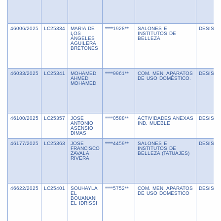
46006/2025
LC25334
MARIA DE
****1928**
SALONES E
DESISTI
LOS
INSTITUTOS DE
ÁNGELES
BELLEZA
AGUILERA
BRETONES
46033/2025
LC25341
MOHAMED
****9961**
COM. MEN. APARATOS
DESISTI
AHMED
DE USO DOMÉSTICO.
MOHAMED
46100/2025
LC25357
JOSE
****0588**
ACTIVIDADES ANEXAS
DESISTI
ANTONIO
IND. MUEBLE
ASENSIO
DIMAS
46177/2025
LC25363
JOSE
****4459**
SALONES E
DESISTI
FRANCISCO
INSTITUTOS DE
ZAVALA
BELLEZA (TATUAJES)
RIVERA
46622/2025
LC25401
SOUHAYLA
****5752**
COM. MEN. APARATOS
DESISTI
EL
DE USO DOMESTICO
BOUANANI
EL IDRISSI