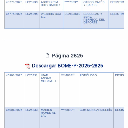
45770/2025
LC25293
ABDELKRIM
****7333**
OTROS CAFÉS
DESISTIMIE
DRIS BACHIR
Y BARES
45775/2025
LC25295
VALKIRIA BOX
B02823649
ESCUELAS Y
DESISTIMIE
S.L.
SERV.
PERFECC. DEL
DEPORTE
Página 2826
Descargar BOME-P-2026-2826
45996/2025
LC25331
IMAD
****4838**
PODÓLOGO
DESISTI
ANSAR
MOHAMED
46004/2025
LC25333
MARIEN
****0890**
COM.MEN.CARNICERÍA
DESISTI
HAMED AL-
LAL