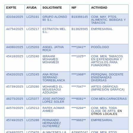
EXPTE
AYUDA
SOLICITANTE
NIF
ACTIVIDAD
I
43104/2025
LC25191
GRUPO ALONSO
B19366145
COM. MAY. PTOS.
6
90 S.L.
ALIMENTIC. BEBIDAS Y
TABACOS
44754/2025
LC25217
ESTRATON MEL
B13826565
EMPRESARIAL
1
S.L.
44080/2025
LC25203
ANGEL JATIVA
****1941**
PODÓLOGO
4
ROCA
45418/2025
LC25240
IBRAHIM
****1025**
COM. MEN. TABACOS
4
MOHAMED
EN EXPENDIDURIA Y
MOHAMEDI
ARTÍCULOS PARA
FUMADORES
45420/2025
LC25245
ANA ROSA
****1968**
PERSONAL DOCENTE
3
SERRANO
ENSEÑANZAS
TORREBLANCA
DIVERSAS
45739/2025
LC25280
MOHAMED EL
****7047**
ARTES GRÁFICAS
5
MOUSSAOUI
(IMPRESIÓN GRÁFICA)
AZOUAGH
46275/2025
LC25377
JOSE ANTONIO
****8081**
COM.MEN.CARNICERIAS
1
LOPEZ SOLER
44576/2025
LC25212
RAFEK AOMAR
****0294**
COM. MEN. TODA
1
AHMED
CLASE DE ARTS.
EN
OTROS LOCALES
45749/2025
LC25286
FERNANDO
****9862**
EMPRESARIAL
2
HERNANDEZ
GUTIERREZ
47448/2025
LC25476
ALMACENES LA
A29905247
COM. MEN. PTOS.
6