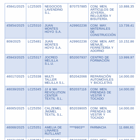
45841/2025
LC25305
NEGOCIOS
B70757885
COM. MEN.
10.888,35
8
LAVENDING
ARTÍCULOS DE
S.L.
JOYERÍA,
RELOJERÍA Y
BISUTERÍA.
45854/2025
LC25310
JUAN
A29902236
COM. MAY.
13.739,41
8
MONTES
MATERIALES
HOYO S.A.
DE
CONSTRUCCIÓN
809/2025
LC25481
JUAN
A29902236
COM. MEN. ART.
10.152,86
6
MONTES
MENAJE,
HOYO S.A.
FERRETERÍA Y
ADORNO
45943/2025
LC25317
JOCRED
B52007937
CENTRO DE
13.999,97
8
MELILLA
FORMACIÓN
S.L.U.
46017/2025
LC25338
MULTI
B52042066
REPARACIÓN
14.000,00
8
TALLER
AUTOMÓVILES
MELILLA S.L.
Y BICICLETAS
46039/2025
LC25345
JJ & MA
B52037116
COM. MEN.
14.000,00
1
REVOLUTION
PRENDAS DE
CENTER
VESTIR Y
TEXTIL S.L.
TOCADO
46065/2025
LC25350
CALZEMEL
B52039005
COM. MEN.
14.000,00
8
JMJMEL
PRENDAS DE
TEXTIL S.L.
VESTIR Y
TOCADO
46068/2025
LC25351
AMELIA DE
****9903**
FARMACIA
11.686,81
7
LINARES
RUTLLANT