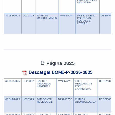
INDUSTRIA
46183/2025
LC25365
NASIA AL
****8250**
DRES. LICENC.
DESFAVOR
MAKKIUI MIMUN
POLITICAS,
SOCIALES,
LETRAS
Página 2825
Descargar BOME-P-2026-2825
46193/2025
LC25367
BACHIR
****2447**
TTE.
DESFAVORA
ANDOULLA
MERCANCÍAS
KANOUCH
POR
CARRETERA
46244/2025
LC25373
Z&R DENTAL
B75263756
CLINICA
DESFAVORA
MELILLA S.L.
ODONTOLOGICA
46246/2025
LC25374
ESPARZA Y
E52005592
COM. MEN.
DESFAVORA