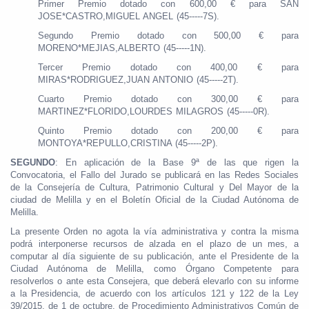
Primer Premio dotado con 600,00 € para SAN
JOSE*CASTRO,MIGUEL ANGEL (45-----7S).
Segundo Premio dotado con 500,00 € para
MORENO*MEJIAS,ALBERTO (45-----1N).
Tercer Premio dotado con 400,00 € para
MIRAS*RODRIGUEZ,JUAN ANTONIO (45-----2T).
Cuarto Premio dotado con 300,00 € para
MARTINEZ*FLORIDO,LOURDES MILAGROS (45-----0R).
Quinto Premio dotado con 200,00 € para
MONTOYA*REPULLO,CRISTINA (45-----2P).
SEGUNDO
: En aplicación de la Base 9ª de las que rigen la
Convocatoria, el Fallo del Jurado se publicará en las Redes Sociales
de la Consejería de Cultura, Patrimonio Cultural y Del Mayor de la
ciudad de Melilla y en el Boletín Oficial de la Ciudad Autónoma de
Melilla.
La presente Orden no agota la vía administrativa y contra la misma
podrá interponerse recursos de alzada en el plazo de un mes, a
computar al día siguiente de su publicación, ante el Presidente de la
Ciudad Autónoma de Melilla, como Órgano Competente para
resolverlos o ante esta Consejera, que deberá elevarlo con su informe
a la Presidencia, de acuerdo con los artículos 121 y 122 de la Ley
39/2015, de 1 de octubre, de Procedimiento Administrativos Común de