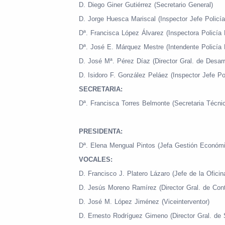
D. Diego Giner Gutiérrez (Secretario General)
D. Jorge Huesca Mariscal (Inspector Jefe Policía
Dª. Francisca López Álvarez (Inspectora Policía 
Dª. José E. Márquez Mestre (Intendente Policía L
D. José Mª. Pérez Díaz (Director Gral. de Desar
D. Isidoro F. González Peláez (Inspector Jefe Po
SECRETARIA:
Dª. Francisca Torres Belmonte (Secretaria Técn
PRESIDENTA:
Dª. Elena Mengual Pintos (Jefa Gestión Económi
VOCALES:
D. Francisco J. Platero Lázaro (Jefe de la Ofici
D. Jesús Moreno Ramírez (Director Gral. de Cont
D. José M. López Jiménez (Viceinterventor)
D. Ernesto Rodríguez Gimeno (Director Gral. de 