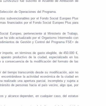
 12/05/2023 fue suscrito el Acuerdo de Atribución de
 Selección de Operaciones del Programa.
astos subvencionables por el Fondo Social Europeo Plus
amas financiados por el Fondo Social Europeo Plus para
cial Europeo, perteneciente al Ministerio de Trabajo,
ue ha sido actualizado por el Organismo Intermedio con
cedimientos de Gestión y Control del Programa FSE+ de
 importe, en términos de gasto elegible, de 450.000 €,
 aparato productivo de la ciudad, especializado en los
lo a consecuencia de la modificación del formato de las
r del tiempo transcurrido desde su modificación, aún no
, encontrándose la actividad económica de la ciudad en
ha realizado una apertura parcial, incompleta y sujeta a
ránsito de personas hacia el país vecino, algo que, por
ivos y alcance dependen, en cualquier caso, del estatus