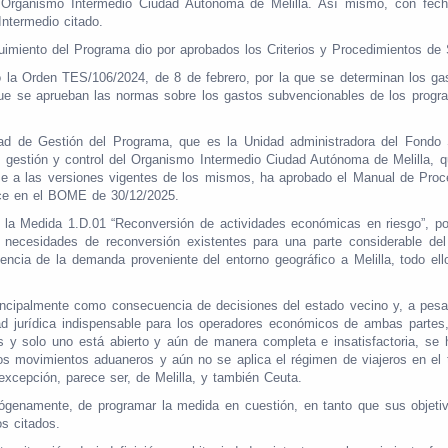
l Organismo Intermedio Ciudad Autónoma de Melilla. Así mismo, con fecha
ntermedio citado.
guimiento del Programa dio por aprobados los Criterios y Procedimientos de
 la Orden TES/106/2024, de 8 de febrero, por la que se determinan los g
que se aprueban las normas sobre los gastos subvencionables de los progr
ad de Gestión del Programa, que es la Unidad administradora del Fondo So
 gestión y control del Organismo Intermedio Ciudad Autónoma de Melilla, q
ase a las versiones vigentes de los mismos, ha aprobado el Manual de Pro
rece en el BOME de 30/12/2025.
a Medida 1.D.01 “Reconversión de actividades económicas en riesgo”, por
s necesidades de reconversión existentes para una parte considerable del
encia de la demanda proveniente del entorno geográfico a Melilla, todo el
rincipalmente como consecuencia de decisiones del estado vecino y, a pesa
ad jurídica indispensable para los operadores económicos de ambas partes
os y solo uno está abierto y aún de manera completa e insatisfactoria, se 
los movimientos aduaneros y aún no se aplica el régimen de viajeros en el t
 excepción, parece ser, de Melilla, y también Ceuta.
 exógenamente, de programar la medida en cuestión, en tanto que sus objet
os citados.