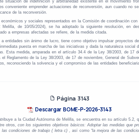
e situación de indefinición y arbitrariedad existente en el movimiento front
, es conveniente emprender actuaciones de reconversión, aun cuando no se
lcance de la reconversión.
es económicos y sociales representados en la Comisión de coordinación co
Melilla, de 10/05/2024), se ha adoptado la siguiente resolución, en des
do a empresas afectadas se refiere, de la medida citada.
a entidades sin ánimo de lucro, tiene como objetivo impulsar proyectos de 
a inmediata puesta en marcha de las iniciativas y dada la naturaleza social
ías. Esta medida, amparada en el artículo 34.4 de la Ley 38/2003, de 17 
a el Reglamento de la Ley 38/2003, de 17 de noviembre, General de Subvenc
os, reconociendo la solvencia y el compromiso de las entidades beneficiarias
Página 3143
Descargar BOME-P-2026-3143
tribuye a la Ciudad Autónoma de Melilla, se encuentra en su artículo 5.2,
tre otros,
con los siguientes objetivos básicos: Adoptar las medidas que p
 las condiciones de trabajo ( letra c) ,
así como
“la mejora de las condicio