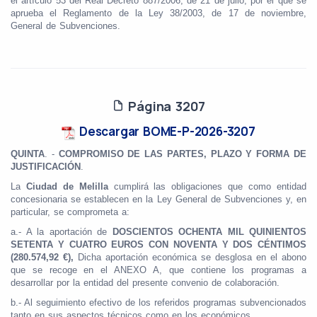
el artículo 53 del Real Decreto 887/2006, de 21 de julio, por el que se
aprueba el Reglamento de la Ley 38/2003, de 17 de noviembre,
General de Subvenciones.
Página 3207
Descargar BOME-P-2026-3207
QUINTA
. -
COMPROMISO DE LAS PARTES, PLAZO Y FORMA DE
JUSTIFICACIÓN
.
La
Ciudad de Melilla
cumplirá las obligaciones que como entidad
concesionaria se establecen en la Ley General de Subvenciones y, en
particular, se comprometa a:
a.- A la aportación de
DOSCIENTOS OCHENTA MIL QUINIENTOS
SETENTA Y CUATRO EUROS CON NOVENTA Y DOS CÉNTIMOS
(280.574,92 €),
Dicha aportación económica se desglosa en el abono
que se recoge en el ANEXO A, que contiene los programas a
desarrollar por la entidad del presente convenio de colaboración.
b.- Al seguimiento efectivo de los referidos programas subvencionados
tanto en sus aspectos técnicos como en los económicos.