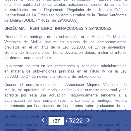
difusión o publicidad de las citadas actuaciones, siendo de aplicación
lo establecido en el Reglamento Regulador de la Imagen Gráfica
Institucional de La Organización Administrativa de la Ciudad Autónoma
de Melilla (BOME nº 4612, de 29/05/2009)
UNDÉCIMA. - REINTEGRO, INFRACCIONES Y SANCIONES
Procederá el reintegro de la subvención si la Asociación Mujeres
Vecinales de Melilla, incurre en algunos de los comportamientos
previstos en el art 37.1 de la Ley 38/2003, de 17 de noviembre,
General de Subvenciones. Dicha devolución deberá incluir el interés
de demora correspondiente.
Igualmente incurrirá en las infracciones y sanciones administrativas
en materia de subvenciones previstas en el Título IV de la Ley
38/2003, de 17 de noviembre, General de Subvenciones.
Cuando el cumplimiento por la Asociación Mujeres Vecinales de
Melilla, se aproxime de modo significativo al cumplimiento total y se
acredite por ésta una actuación inequívocamente tendente a la
satisfacción de sus compromisos, la cantidad a reintegrar vendrá
determinada por la aplicación de los criterios sobre graduación de los
posibles incumplimientos enunciados en el párrafo n) del apartado 3
del artículo 17 de la Ley General de Subvenciones.
/
3222
Procederá asimismo la devolución voluntaria a iniciativa de la
Asociación Mujeres Vecinales de Melilla, de acuerdo con lo