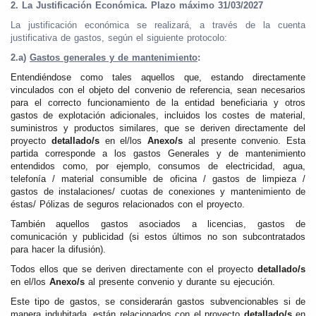
2. La Justificación Económica. Plazo máximo 31/03/2027
La justificación económica se realizará, a través de la cuenta
justificativa de gastos, según el siguiente protocolo:
2.a)
Gastos generales y de mantenimiento
:
Entendiéndose como tales aquellos que, estando directamente
vinculados con el objeto del convenio de referencia, sean necesarios
para el correcto funcionamiento de la entidad beneficiaria y otros
gastos de explotación adicionales, incluidos los costes de material,
suministros y productos similares, que se deriven directamente del
proyecto
detallado/s
en el/los
Anexo/s
al presente convenio. Esta
partida corresponde a los gastos Generales y de mantenimiento
entendidos como, por ejemplo, consumos de electricidad, agua,
telefonía / material consumible de oficina / gastos de limpieza /
gastos de instalaciones/ cuotas de conexiones y mantenimiento de
éstas/ Pólizas de seguros relacionados con el proyecto.
También aquellos gastos asociados a licencias, gastos de
comunicación y publicidad (si estos últimos no son subcontratados
para hacer la difusión).
Todos ellos que se deriven directamente con el proyecto
detallado/s
en el/los
Anexo/s
al presente convenio y durante su ejecución.
Este tipo de gastos, se considerarán gastos subvencionables si de
manera indubitada, están relacionados con el proyecto
detallado/s
en