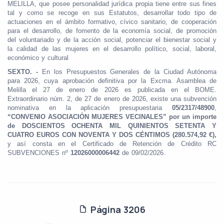
MELILLA, que posee personalidad jurídica propia tiene entre sus fines
tal y como se recoge en sus Estatutos, desarrollar todo tipo de
actuaciones en el ámbito formativo, cívico sanitario, de cooperación
para el desarrollo, de fomento de la economía social, de promoción
del voluntariado y de la acción social, potenciar el bienestar social y
la calidad de las mujeres en el desarrollo político, social, laboral,
económico y cultural
SEXTO. -
En los Presupuestos Generales de la Ciudad Autónoma
para 2026, cuya aprobación definitiva por la Excma. Asamblea de
Melilla el 27 de enero de 2026 es publicada en el BOME.
Extraordinario núm. 2, de 27 de enero de 2026, existe una subvención
nominativa en la aplicación presupuestaria
05/2317/48900
,
“CONVENIO ASOCIACIÓN MUJERES VECINALES” por un importe
de DOSCIENTOS OCHENTA MIL
QUINIENTOS SETENTA Y
CUATRO EUROS CON NOVENTA Y DOS CÉNTIMOS (280.574,92 €),
y así consta en el Certificado de Retención de Crédito RC
SUBVENCIONES nº
12026000006442
de 09/02/2026.
Página 3206