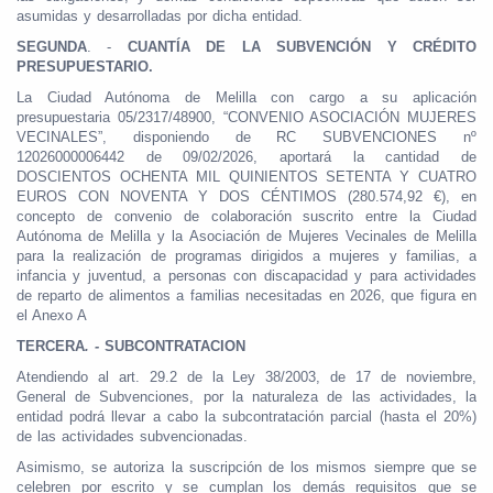
asumidas y desarrolladas por dicha entidad.
SEGUNDA
. -
CUANTÍA DE LA SUBVENCIÓN Y CRÉDITO
PRESUPUESTARIO.
La Ciudad Autónoma de Melilla con cargo a su aplicación
presupuestaria 05/2317/48900, “CONVENIO ASOCIACIÓN MUJERES
VECINALES”, disponiendo de RC SUBVENCIONES nº
12026000006442 de 09/02/2026, aportará la cantidad de
DOSCIENTOS OCHENTA MIL QUINIENTOS SETENTA Y CUATRO
EUROS CON NOVENTA Y DOS CÉNTIMOS (280.574,92 €), en
concepto de convenio de colaboración suscrito entre la Ciudad
Autónoma de Melilla y la Asociación de Mujeres Vecinales de Melilla
para la realización de programas dirigidos a mujeres y familias, a
infancia y juventud, a personas con discapacidad y para actividades
de reparto de alimentos a familias necesitadas en 2026, que figura en
el Anexo A
TERCERA
. -
SUBCONTRATACION
Atendiendo al art. 29.2 de la Ley 38/2003, de 17 de noviembre,
General de Subvenciones, por la naturaleza de las actividades, la
entidad podrá llevar a cabo la subcontratación parcial (hasta el 20%)
de las actividades subvencionadas.
Asimismo, se autoriza la suscripción de los mismos siempre que se
celebren por escrito y se cumplan los demás requisitos que se