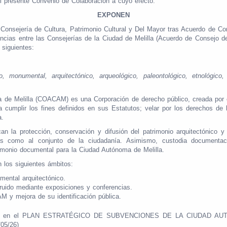
l presente Convenio de Colaboración a cuyo efecto.
EXPONEN
onsejería de Cultura, Patrimonio Cultural y Del Mayor tras Acuerdo de Cons
encias entre las Consejerías de la Ciudad de Melilla (Acuerdo de Consejo 
 siguientes:
co, monumental, arquitectónico, arqueológico, paleontológico, etnológico
ma de Melilla (COACAM) es una Corporación de derecho público, creada por 
a cumplir los fines definidos en sus Estatutos; velar por los derechos de 
a.
 la protección, conservación y difusión del patrimonio arquitectónico y 
nales como al conjunto de la ciudadanía. Asimismo, custodia documenta
rimonio documental para la Ciudad Autónoma de Melilla.
 los siguientes ámbitos:
mental arquitectónico.
truido mediante exposiciones y conferencias.
M y mejora de su identificación pública.
incluido en el PLAN ESTRATÉGICO DE SUBVENCIONES DE LA CIUDAD 
05/26)