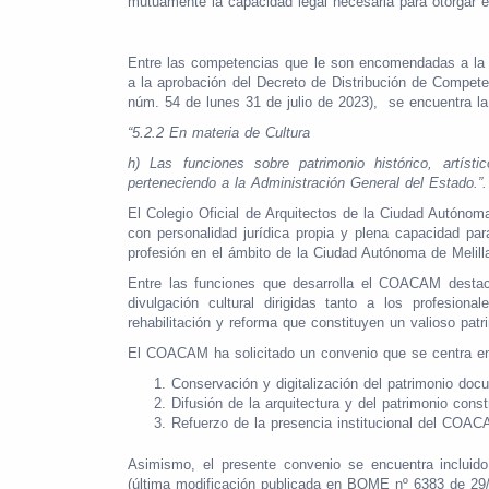
mutuamente la capacidad legal necesaria para otorgar e
Entre las competencias que le son encomendadas a la C
a la aprobación del Decreto de Distribución de Compet
núm. 54 de lunes 31 de julio de 2023), se encuentra la
“5.2.2 En materia de Cultura
h) Las funciones sobre patrimonio histórico, artísti
perteneciendo a la Administración General del Estado.”.
El Colegio Oficial de Arquitectos de la Ciudad Autóno
con personalidad jurídica propia y plena capacidad par
profesión en el ámbito de la Ciudad Autónoma de Melill
Entre las funciones que desarrolla el COACAM destacan
divulgación cultural dirigidas tanto a los profesio
rehabilitación y reforma que constituyen un valioso pat
El COACAM ha solicitado un convenio que se centra en
Conservación y digitalización del patrimonio docu
Difusión de la arquitectura y del patrimonio cons
Refuerzo de la presencia institucional del COACA
Asimismo, el presente convenio se encuentra 
(última modificación publicada en BOME nº 6383 de 29/