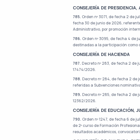
CONSEJERÍA DE PRESIDENCIA,
785.
Orden nº 3071, de fecha 2 de jul
fecha 30 de junio de 2026, referente
Administrativo, por promoción inter
786.
Orden nº 3095, de fecha 4 de ju
destinadas a la participación como 
CONSEJERÍA DE HACIENDA
787.
Decreto nº 283, de fecha 2 de j
17474/2026.
788.
Decreto nº 284, de fecha 2 de j
referidas a Subvenciones nominati
789.
Decreto nº 285, de fecha 2 de j
12362/2026.
CONSEJERÍA DE EDUCACIÓN, 
790.
Orden nº 1247, de fecha 6 de jul
de 2º curso de Formación Profesional 
resultados académicos, convocatori