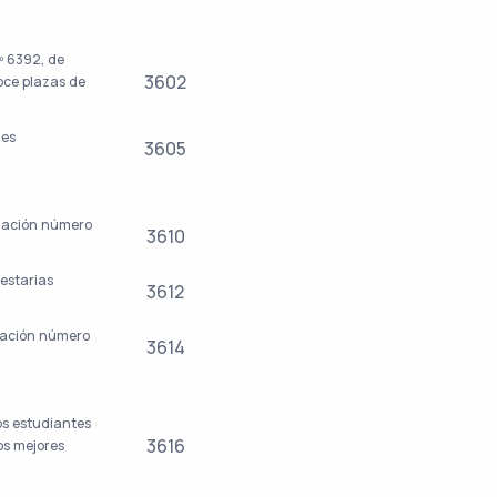
º 6392, de
3602
doce plazas de
des
3605
ulación número
3610
uestarias
3612
ulación número
3614
los estudiantes
3616
los mejores