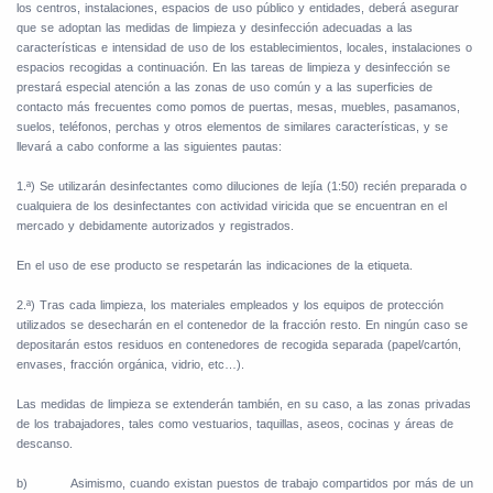
los centros, instalaciones, espacios de uso público y entidades, deberá asegurar
que se adoptan las medidas de limpieza y desinfección adecuadas a las
características e intensidad de uso de los establecimientos, locales, instalaciones o
espacios recogidas a continuación. En las tareas de limpieza y desinfección se
prestará especial atención a las zonas de uso común y a las superficies de
contacto más frecuentes como pomos de puertas, mesas, muebles, pasamanos,
suelos, teléfonos, perchas y otros elementos de similares características, y se
llevará a cabo conforme a las siguientes pautas:
1.ª) Se utilizarán desinfectantes como diluciones de lejía (1:50) recién preparada o
cualquiera de los desinfectantes con actividad viricida que se encuentran en el
mercado y debidamente autorizados y registrados.
En el uso de ese producto se respetarán las indicaciones de la etiqueta.
2.ª) Tras cada limpieza, los materiales empleados y los equipos de protección
utilizados se desecharán en el contenedor de la fracción resto. En ningún caso se
depositarán estos residuos en contenedores de recogida separada (papel/cartón,
envases, fracción orgánica, vidrio, etc…).
Las medidas de limpieza se extenderán también, en su caso, a las zonas privadas
de los trabajadores, tales como vestuarios, taquillas, aseos, cocinas y áreas de
descanso.
b)
Asimismo, cuando existan puestos de trabajo compartidos por más de un