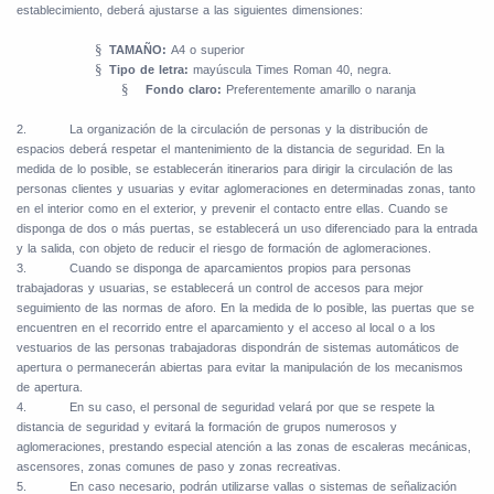
establecimiento, deberá ajustarse a las siguientes dimensiones:
§
TAMAÑO:
A4 o superior
§
Tipo de letra:
mayúscula Times Roman 40, negra.
§
Fondo claro:
Preferentemente amarillo o naranja
2.
La organización de la circulación de personas y la distribución de
espacios deberá respetar el mantenimiento de la distancia de seguridad. En la
medida de lo posible, se establecerán itinerarios para dirigir la circulación de las
personas clientes y usuarias y evitar aglomeraciones en determinadas zonas, tanto
en el interior como en el exterior, y prevenir el contacto entre ellas. Cuando se
disponga de dos o más puertas, se establecerá un uso diferenciado para la entrada
y la salida, con objeto de reducir el riesgo de formación de aglomeraciones.
3.
Cuando se disponga de aparcamientos propios para personas
trabajadoras y usuarias, se establecerá un control de accesos para mejor
seguimiento de las normas de aforo. En la medida de lo posible, las puertas que se
encuentren en el recorrido entre el aparcamiento y el acceso al local o a los
vestuarios de las personas trabajadoras dispondrán de sistemas automáticos de
apertura o permanecerán abiertas para evitar la manipulación de los mecanismos
de apertura.
4.
En su caso, el personal de seguridad velará por que se respete la
distancia de seguridad y evitará la formación de grupos numerosos y
aglomeraciones, prestando especial atención a las zonas de escaleras mecánicas,
ascensores, zonas comunes de paso y zonas recreativas.
5.
En caso necesario, podrán utilizarse vallas o sistemas de señalización