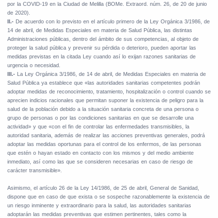
por la COVID-19 en la Ciudad de Melilla (BOMe. Extraord. núm. 26, de 20 de junio
de 2020).
II.-
De acuerdo con lo previsto en el artículo primero de la Ley Orgánica 3/1986, de
14 de abril, de Medidas Especiales en materia de Salud Pública, las distintas
Administraciones públicas, dentro del ámbito de sus competencias, al objeto de
proteger la salud pública y prevenir su pérdida o deterioro, pueden aportar las
medidas previstas en la citada Ley cuando así lo exijan razones sanitarias de
urgencia o necesidad.
III.-
La Ley Orgánica 3/1986, de 14 de abril, de Medidas Especiales en materia de
Salud Pública ya establece que «las autoridades sanitarias competentes podrán
adoptar medidas de reconocimiento, tratamiento, hospitalización o control cuando se
aprecien indicios racionales que permitan suponer la existencia de peligro para la
salud de la población debido a la situación sanitaria concreta de una persona o
grupo de personas o por las condiciones sanitarias en que se desarrolle una
actividad» y que «con el fin de controlar las enfermedades transmisibles, la
autoridad sanitaria, además de realizar las acciones preventivas generales, podrá
adoptar las medidas oportunas para el control de los enfermos, de las personas
que estén o hayan estado en contacto con los mismos y del medio ambiente
inmediato, así como las que se consideren necesarias en caso de riesgo de
carácter transmisible».
Asimismo, el artículo 26 de la Ley 14/1986, de 25 de abril, General de Sanidad,
dispone que en caso de que exista o se sospeche razonablemente la existencia de
un riesgo inminente y extraordinario para la salud, las autoridades sanitarias
adoptarán las medidas preventivas que estimen pertinentes, tales como la