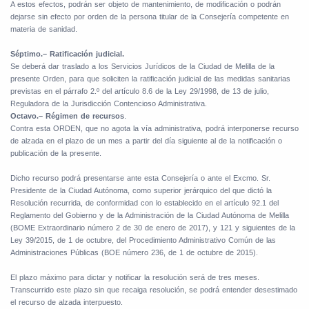
A estos efectos, podrán ser objeto de mantenimiento, de modificación o podrán
dejarse sin efecto por orden de la persona titular de la Consejería competente en
materia de sanidad.
Séptimo.– Ratificación judicial.
Se deberá dar traslado a los Servicios Jurídicos de la Ciudad de Melilla de la
presente Orden, para que soliciten la ratificación judicial de las medidas sanitarias
previstas en el párrafo 2.º del artículo 8.6 de la Ley 29/1998, de 13 de julio,
Reguladora de la Jurisdicción Contencioso Administrativa.
Octavo.– Régimen de recursos
.
Contra esta ORDEN, que no agota la vía administrativa, podrá interponerse recurso
de alzada en el plazo de un mes a partir del día siguiente al de la notificación o
publicación de la presente.
Dicho recurso podrá presentarse ante esta Consejería o ante el Excmo. Sr.
Presidente de la Ciudad Autónoma, como superior jerárquico del que dictó la
Resolución recurrida, de conformidad con lo establecido en el artículo 92.1 del
Reglamento del Gobierno y de la Administración de la Ciudad Autónoma de Melilla
(BOME Extraordinario número 2 de 30 de enero de 2017), y 121 y siguientes de la
Ley 39/2015, de 1 de octubre, del Procedimiento Administrativo Común de las
Administraciones Públicas (BOE número 236, de 1 de octubre de 2015).
El plazo máximo para dictar y notificar la resolución será de tres meses.
Transcurrido este plazo sin que recaiga resolución, se podrá entender desestimado
el recurso de alzada interpuesto.