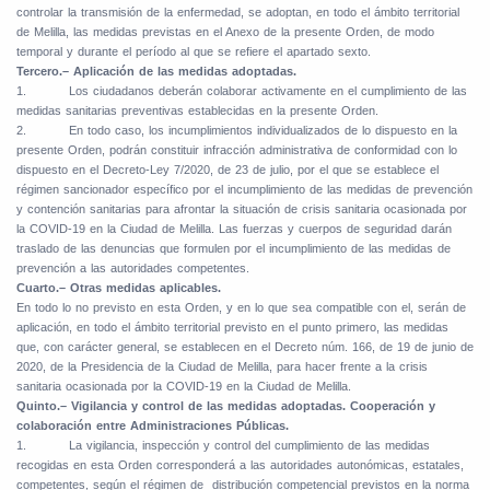
controlar la transmisión de la enfermedad, se adoptan, en todo el ámbito territorial
de Melilla, las medidas previstas en el Anexo de la presente Orden, de modo
temporal y durante el período al que se refiere el apartado sexto.
Tercero.– Aplicación de las medidas adoptadas.
1.
Los ciudadanos deberán colaborar activamente en el cumplimiento de las
medidas sanitarias preventivas establecidas en la presente Orden.
2.
En todo caso, los incumplimientos individualizados de lo dispuesto en la
presente Orden, podrán constituir infracción administrativa de conformidad con lo
dispuesto en el Decreto-Ley 7/2020, de 23 de julio, por el que se establece el
régimen sancionador específico por el incumplimiento de las medidas de prevención
y contención sanitarias para afrontar la situación de crisis sanitaria ocasionada por
la COVID-19 en la Ciudad de Melilla. Las fuerzas y cuerpos de seguridad darán
traslado de las denuncias que formulen por el incumplimiento de las medidas de
prevención a las autoridades competentes.
Cuarto.– Otras medidas aplicables.
En todo lo no previsto en esta Orden, y en lo que sea compatible con el, serán de
aplicación, en todo el ámbito territorial previsto en el punto primero, las medidas
que, con carácter general, se establecen en el Decreto núm. 166, de 19 de junio de
2020, de la Presidencia de la Ciudad de Melilla, para hacer frente a la crisis
sanitaria ocasionada por la COVID-19 en la Ciudad de Melilla.
Quinto.– Vigilancia y control de las medidas adoptadas. Cooperación y
colaboración entre Administraciones Públicas.
1.
La vigilancia, inspección y control del cumplimiento de las medidas
recogidas en esta Orden corresponderá a las autoridades autonómicas, estatales,
competentes, según el régimen de
distribución competencial previstos en la norma