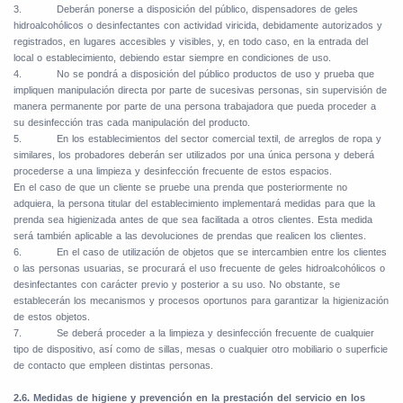
3.
Deberán ponerse a disposición del público, dispensadores de geles
hidroalcohólicos o desinfectantes con actividad viricida, debidamente autorizados y
registrados, en lugares accesibles y visibles, y, en todo caso, en la entrada del
local o establecimiento, debiendo estar siempre en condiciones de uso.
4.
No se pondrá a disposición del público productos de uso y prueba que
impliquen manipulación directa por parte de sucesivas personas, sin supervisión de
manera permanente por parte de una persona trabajadora que pueda proceder a
su desinfección tras cada manipulación del producto.
5.
En los establecimientos del sector comercial textil, de arreglos de ropa y
similares, los probadores deberán ser utilizados por una única persona y deberá
procederse a una limpieza y desinfección frecuente de estos espacios.
En el caso de que un cliente se pruebe una prenda que posteriormente no
adquiera, la persona titular del establecimiento implementará medidas para que la
prenda sea higienizada antes de que sea facilitada a otros clientes. Esta medida
será también aplicable a las devoluciones de prendas que realicen los clientes.
6.
En el caso de utilización de objetos que se intercambien entre los clientes
o las personas usuarias, se procurará el uso frecuente de geles hidroalcohólicos o
desinfectantes con carácter previo y posterior a su uso. No obstante, se
establecerán los mecanismos y procesos oportunos para garantizar la higienización
de estos objetos.
7.
Se deberá proceder a la limpieza y desinfección frecuente de cualquier
tipo de dispositivo, así como de sillas, mesas o cualquier otro mobiliario o superficie
de contacto que empleen distintas personas.
2.6. Medidas de higiene y prevención en la prestación del servicio en los