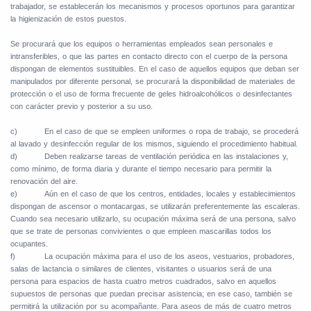
trabajador, se establecerán los mecanismos y procesos oportunos para garantizar
la higienización de estos puestos.
Se procurará que los equipos o herramientas empleados sean personales e
intransferibles, o que las partes en contacto directo con el cuerpo de la persona
dispongan de elementos sustituibles. En el caso de aquellos equipos que deban ser
manipulados por diferente personal, se procurará la disponibilidad de materiales de
protección o el uso de forma frecuente de geles hidroalcohólicos o desinfectantes
con carácter previo y posterior a su uso.
c)
En el caso de que se empleen uniformes o ropa de trabajo, se procederá
al lavado y desinfección regular de los mismos, siguiendo el procedimiento habitual.
d)
Deben realizarse tareas de ventilación periódica en las instalaciones y,
como mínimo, de forma diaria y durante el tiempo necesario para permitir la
renovación del aire.
e)
Aún en el caso de que los centros, entidades, locales y establecimientos
dispongan de ascensor o montacargas, se utilizarán preferentemente las escaleras.
Cuando sea necesario utilizarlo, su ocupación máxima será de una persona, salvo
que se trate de personas convivientes o que empleen mascarillas todos los
ocupantes.
f)
La ocupación máxima para el uso de los aseos, vestuarios, probadores,
salas de lactancia o similares de clientes, visitantes o usuarios será de una
persona para espacios de hasta cuatro metros cuadrados, salvo en aquellos
supuestos de personas que puedan precisar asistencia; en ese caso, también se
permitirá la utilización por su acompañante. Para aseos de más de cuatro metros