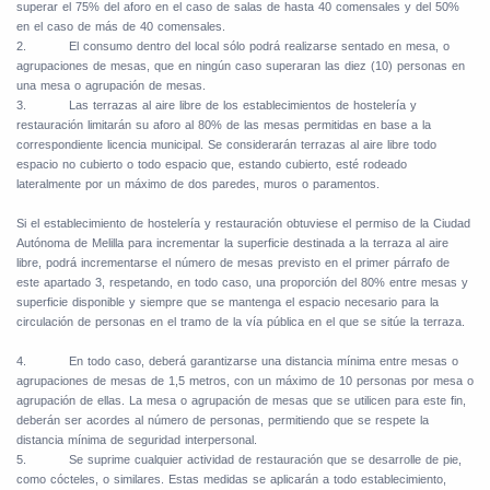
superar el 75% del aforo en el caso de salas de hasta 40 comensales y del 50%
en el caso de más de 40 comensales.
2.
El consumo dentro del local sólo podrá realizarse sentado en mesa, o
agrupaciones de mesas, que en ningún caso superaran las diez (10) personas en
una mesa o agrupación de mesas.
3.
Las terrazas al aire libre de los establecimientos de hostelería y
restauración limitarán su aforo al 80% de las mesas permitidas en base a la
correspondiente licencia municipal. Se considerarán terrazas al aire libre todo
espacio no cubierto o todo espacio que, estando cubierto, esté rodeado
lateralmente por un máximo de dos paredes, muros o paramentos.
Si el establecimiento de hostelería y restauración obtuviese el permiso de la Ciudad
Autónoma de Melilla para incrementar la superficie destinada a la terraza al aire
libre, podrá incrementarse el número de mesas previsto en el primer párrafo de
este apartado 3, respetando, en todo caso, una proporción del 80% entre mesas y
superficie disponible y siempre que se mantenga el espacio necesario para la
circulación de personas en el tramo de la vía pública en el que se sitúe la terraza.
4.
En todo caso, deberá garantizarse una distancia mínima entre mesas o
agrupaciones de mesas de 1,5 metros, con un máximo de 10 personas por mesa o
agrupación de ellas. La mesa o agrupación de mesas que se utilicen para este fin,
deberán ser acordes al número de personas, permitiendo que se respete la
distancia mínima de seguridad interpersonal.
5.
Se suprime cualquier actividad de restauración que se desarrolle de pie,
como cócteles, o similares. Estas medidas se aplicarán a todo establecimiento,