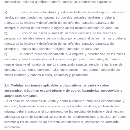
comerciales abiertos al público deberán cumplir las condiciones siguientes:
a)
El uso de aseos familiares y salas de lactancia se restringirá a una única
familia, sin que puedan compaginar su uso dos unidades familiares y deberá
reforzarse la limpieza y desinfección de los referidos espacios garantizando
siempre el estado de salubridad e higiene de los mismos después de cada uso.
b)
El uso de los aseos y salas de lactancia comunes de los centros y
parques comerciales deberá ser controlado por el personal de los mismos y deberá
reforzarse la limpieza y desinfección de los referidos espacios garantizando
siempre su estado de salubridad e higiene, después de cada uso.
c)
Se deberá proceder diariamente a la limpieza y desinfección de las zonas
comunes y zonas recreativas de los centros y parques comerciales, de manera
regular durante el horario de apertura, prestando especial atención a las áreas de
contacto de las zonas comunes, tales como suelos, mostradores, juegos de las
zonas infantiles y bancos o sillas, escaleras y pasamanos.
2.4. Medidas adicionales aplicables a dispositivos de venta y cobro
automático, máquinas expendedoras y de cobro, lavanderías autoservicio y
actividades similares.
En el caso de dispositivos de venta y cobro automático, máquinas expendedoras y
de cobro, lavanderías autoservicio y otras actividades similares, el titular de las
mismas deberá asegurar el cumplimiento de las medidas de higiene y desinfección
adecuadas tanto de las máquinas como de los establecimientos y locales, así como
informar a los usuarios de su correcto uso mediante la instalación de cartelería
informativa.