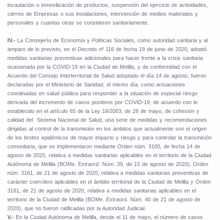
incautación o inmovilización de productos, suspensión del ejercicio de actividades,
cierres de Empresas o sus instalaciones, intervención de medios materiales y
personales y cuantas otras se consideren sanitariamente.
IV.-
La Consejería de Economía y Políticas Sociales, como autoridad sanitaria y al
amparo de lo previsto, en el Decreto nº 116 de fecha 19 de junio de 2020, adoptó
medidas sanitarias preventivas adicionales para hacer frente a la crisis sanitaria
ocasionada por la COVID-19 en la Ciudad de Melilla, y de conformidad con el
Acuerdo del Consejo Interterritorial de Salud adoptado el día 14 de agosto, fueron
declaradas por el Ministerio de Sanidad, el mismo día, como actuaciones
coordinadas en salud pública para responder a la situación de especial riesgo
derivada del incremento de casos positivos por COVID-19, de acuerdo con lo
establecido en el artículo 65 de la Ley 16/2003, de 28 de mayo, de cohesión y
calidad del
Sistema Nacional de Salud, una serie de medidas y recomendaciones
dirigidas al control de la transmisión en los ámbitos que actualmente son el origen
de los brotes epidémicos de mayor impacto y riesgo y para controlar la transmisión
comunitaria, que se implementaron mediante Orden núm. 3100, de fecha 14 de
agosto de 2020, relativa a medidas sanitarias aplicables en el territorio de la Ciudad
Autónoma de Melilla (BOMe. Extraord. Núm. 39, de 15 de agosto de 2020), Orden
núm. 3161, de 21 de agosto de 2020, relativa a medidas sanitarias preventivas de
carácter coercitivo aplicables en el ámbito territorial de la Ciudad de Melilla y Orden
3181, de 21 de agosto de 2020, relativa a medidas sanitarias aplicables en el
territorio de la Ciudad de Melilla (BOMe. Extraord. Núm. 40 de 21 de agosto de
2020), que no fueron ratificadas por la Autoridad Judicial.
V.-
En la Ciudad Autónoma de Melilla, desde el 11 de mayo, el número de casos