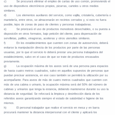
c)
Se procurará eliminar el empleo de cartas de uso común, promoviendo el
uso de dispositivos electrónicos propios, pizarras, carteles u otros medios
similares.
d)
Los elementos auxiliares del servicio, como vajilla, cristalería, cubertería o
mantelería, entre otros, se almacenarán en recintos cerrados y, si esto no fuera
posible, lejos de zonas de paso de clientes y personas trabajadoras.
e)
Se priorizará el uso de productos monodosis desechables, o su puesta a
disposición en otros formatos, bajo petición del cliente, para dispensación de
servilletas, palillos, vinagreras, aceiteras y otros utensilios similares.
f)
En los establecimientos que cuenten con zonas de autoservicio, deberá
evitarse la manipulación directa de los productos por parte de las personas
usuarias, por lo que el servicio lo deberá prestar una persona trabajadora del
establecimiento, salvo en el caso de que se trate de productos envasados
previamente.
g)
La ocupación máxima de los aseos será de una persona para espacios
de hasta cuatro metros cuadrados, salvo en aquellos supuestos de personas que
puedan precisar asistencia, en ese caso también se permitirá la utilización por su
acompañante. Para aseos de más de cuatro metros cuadrados que cuenten con
más de una cabina o urinario, la ocupación máxima será del 50% del número de
cabinas y urinarios que tenga la estancia, debiendo mantenerse durante su uso la
distancia de seguridad. Se reforzará la limpieza y desinfección diaria de los
referidos aseos garantizando siempre el estado de salubridad e higiene de los
mismos.
h)
El personal trabajador que realice el servicio en mesa y en barra
procurará mantener la distancia interpersonal con el cliente y aplicará los