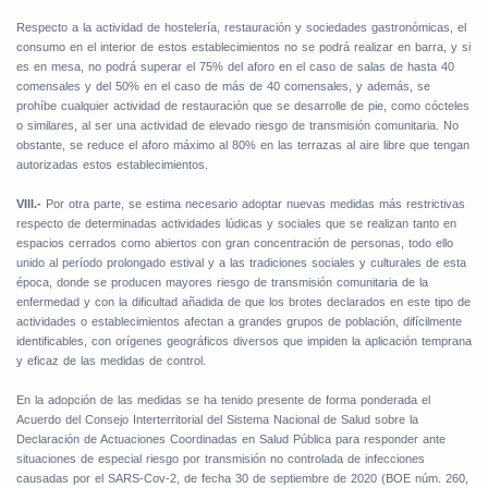
Respecto a la actividad de hostelería, restauración y sociedades gastronómicas, el
consumo en el interior de estos establecimientos no se podrá realizar en barra, y si
es en mesa, no podrá superar el 75% del aforo en el caso de salas de hasta 40
comensales y del 50% en el caso de más de 40 comensales, y además, se
prohíbe cualquier actividad de restauración que se desarrolle de pie, como cócteles
o similares, al ser una actividad de elevado riesgo de transmisión comunitaria. No
obstante, se reduce el aforo máximo al 80% en las terrazas al aire libre que tengan
autorizadas estos establecimientos.
VIII.-
Por otra parte, se estima necesario adoptar nuevas medidas más restrictivas
respecto de determinadas actividades lúdicas y sociales que se realizan tanto en
espacios cerrados como abiertos con gran concentración de personas, todo ello
unido al período prolongado estival y a las tradiciones sociales y culturales de esta
época, donde se producen mayores riesgo de transmisión comunitaria de la
enfermedad y con la dificultad añadida de que los brotes declarados en este tipo de
actividades o establecimientos afectan a grandes grupos de población, difícilmente
identificables, con orígenes geográficos diversos que impiden la aplicación temprana
y eficaz de las medidas de control.
En la adopción de las medidas se ha tenido presente de forma ponderada el
Acuerdo del Consejo Interterritorial del Sistema Nacional de Salud sobre la
Declaración de Actuaciones Coordinadas en Salud Pública para responder ante
situaciones de especial riesgo por transmisión no controlada de infecciones
causadas por el SARS-Cov-2, de fecha 30 de septiembre de 2020 (BOE núm. 260,