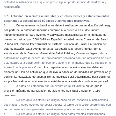
actividad o instalación en el que se preste algún tipo de servicio de hostelería y
restauración.
3.7.- Actividad en recintos al aire libre y en otros locales y establecimientos
destinados a espectáculos públicos y actividades recreativas.
1.
En los eventos multitudinarios deberá realizarse una evaluación del riesgo
por parte de la autoridad sanitaria conforme a lo previsto en el documento
“Recomendaciones para eventos y actividades multitudinarias en el contexto de
nueva normalidad por COVID-19 en España”, acordado en la Comisión de Salud
Pública del Consejo Interterritorial del Sistema Nacional de Salud. En función de
esta evaluación, cada evento de estas características deberá contar con la
autorización de la Dirección General de Salud Pública y Consumo órgano,
dicha
autorización expresa deberá ser previamente solicitada con una antelación de siete
días hábiles a la celebración del evento o acto, y en el modelo que se recoge en el
Anexo I de la presente Orden .
Los organizadores de estos eventos deberán
elaborar un Plan de actuación que incluya la adopción de medidas de prevención y
control. La capacidad de adoptar dichas medidas será determinante para definir si
es posible realizar o no el evento, o establecer una serie de condiciones para ello.
2.
A estos se entenderá que un evento es multitudinario
en los que la
previsión máxima de participación de asistentes sea igual o superior a 150
personas.
3.
No obstante lo anterior, en ningún caso en los espacios o instalaciones
destinados a estos eventos se podrá superar el tercio de la aforo determinado con
las recomendaciones generales anteriormente previstas en este Acuerdo
4.
No obstante lo anterior, en ningún caso estos eventos multitudinarios