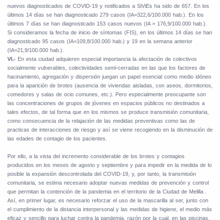
nuevos diagnosticados de COVID-19 y notificados a SiViEs ha sido de 657. En los
últimos 14 días se han diagnosticado 279 casos (IA=322,6/100.000 hab.). En los
últimos 7 días se han diagnosticado 153 casos nuevos (IA = 176,9/100.000 hab.).
Si consideramos la fecha de inicio de síntomas (FIS), en los últimos 14 días se han
diagnosticado 95 casos (IA=109,8/100.000 hab.) y 19 en la semana anterior
(IA=21,9/100.000 hab.).
VI.-
En esta ciudad adquieren especial importancia la afectación de colectivos
socialmente vulnerables, colectividades semi-cerradas en las que los factores de
hacinamiento, agregación y dispersión juegan un papel esencial como medio idóneo
para la aparición de brotes (ausencia de viviendas aisladas, con aseos, dormitorios,
comedores y salas de ocio comunes, etc.). Pero especialmente preocupante son
las concentraciones de grupos de jóvenes en espacios públicos no destinados a
tales efectos, de tal forma que en los mismos se produce transmisión comunitaria,
como consecuencia de la relajación de las medidas preventivas como las de
practicas de interacciones de riesgo y así se viene recogiendo en la disminución de
las edades de contagio de los pacientes.
Por ello, a la vista del incremento considerable de los brotes y contagios
producidos en los meses de agosto y septiembre y para impedir en la medida de lo
posible la expansión descontrolada del COVID-19, y, por tanto, la transmisión
comunitaria, se estima necesario adoptar nuevas medidas de prevención y control
que permitan la contención de la pandemia en el territorio de la Ciudad de Melilla .
Así, en primer lugar, es necesario reforzar el uso de la mascarilla al ser, junto con
el cumplimiento de la distancia interpersonal y las medidas de higiene, el medio más
eficaz y sencillo para luchar contra la pandemia, razón por la cual, en las piscinas,