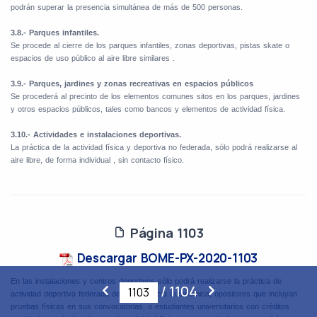
podrán superar la presencia simultánea de más de 500 personas.
3.8.- Parques infantiles.
Se procede al cierre de los parques infantiles, zonas deportivas, pistas skate o
espacios de uso público al aire libre similares .
3.9.- Parques, jardines y zonas recreativas en espacios públicos
Se procederá al precinto de los elementos comunes sitos en los parques, jardines
y otros espacios públicos, tales como bancos y elementos de actividad física.
3.10.- Actividades e instalaciones deportivas.
La práctica de la actividad física y deportiva no federada, sólo podrá realizarse al
aire libre, de forma individual , sin contacto físico.
Página 1103
Descargar BOME-PX-2020-1103
En las instalaciones y centros deportivos sólo podrá realizarse la práctica de
/
1104
actividad deportiva federada de competencia autonómica, opositores que incluyan
pruebas físicas en sus convocatorias, o estudiantes universitarios con créditos