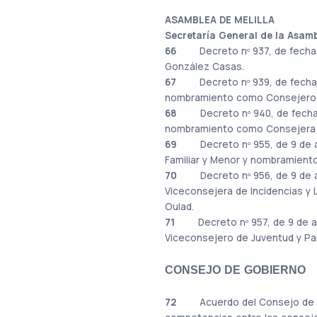
ASAMBLEA DE MELILLA
Secretaría General de la Asam
66
Decreto nº 937, de fecha 
González Casas.
67
Decreto nº 939, de fecha
nombramiento como Consejero 
68
Decreto nº 940, de fecha
nombramiento como Consejera De 
69
Decreto nº 955, de 9 de 
Familiar y Menor y nombramient
70
Decreto nº 956, de 9 de
Viceconsejera de Incidencias y 
Oulad.
71
Decreto nº 957, de 9 de 
Viceconsejero de Juventud y Pa
CONSEJO DE GOBIERNO
72
Acuerdo del Consejo de G