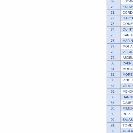
69.
ESCAR
70.
EXTRE
71.
CORDO
72.
GARCI
73.
GOMEZ
74.
QUINT
75.
CARDE
76.
MARIN
77.
MOHA
78.
VILLA
79.
ABDEL
80.
CABRE
81.
MOHAM
82.
MORE
83.
PINO 
84.
VARGA
85.
MENDO
86.
DANNO
87.
GAJET
88.
MIMUN
89.
RUIZ 
90.
SALAS
91.
TOME 
92.
AZULA