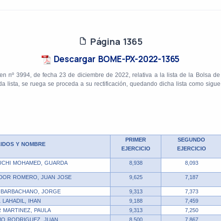
Página 1365
Descargar BOME-PX-2022-1365
n nº 3994, de fecha 23 de diciembre de 2022, relativa a la lista de la Bolsa de 
lista, se ruega se proceda a su rectificación, quedando dicha lista como sigue
PRIMER
SEGUNDO
LIDOS Y NOMBRE
EJERCICIO
EJERCICIO
UCHI MOHAMED, GUARDA
8,938
8,093
DOR ROMERO, JUAN JOSE
9,625
7,187
 BARBACHANO, JORGE
9,313
7,373
L LAHADIL, IHAN
9,188
7,459
 MARTINEZ, PAULA
9,313
7,250
O RODRIGUEZ, JUAN
8,500
7,867