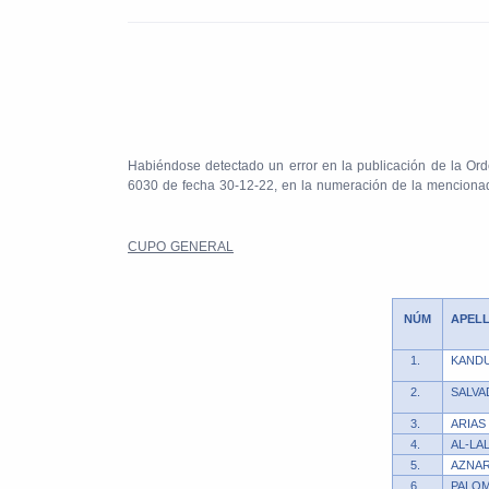
Habiéndose detectado un error en la publicación de la Orde
6030 de fecha 30-12-22, en la numeración de la mencionada 
CUPO GENERAL
NÚM
APEL
1.
KAND
2.
SALVA
3.
ARIAS
4.
AL-LA
5.
AZNAR
6.
PALOM