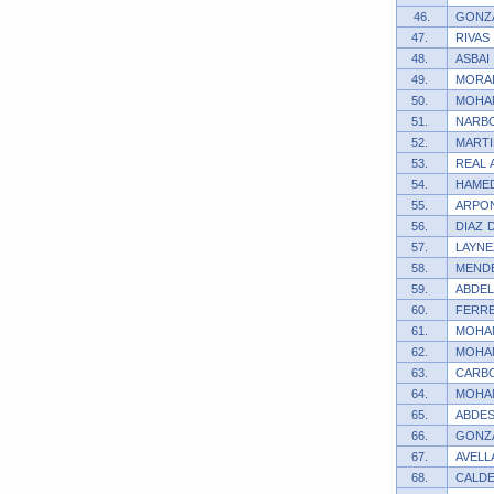
46.
GONZ
47.
RIVAS
48.
ASBAI
49.
MORAL
50.
MOHAM
51.
NARB
52.
MARTI
53.
REAL 
54.
HAMED
55.
ARPON
56.
DIAZ 
57.
LAYNE
58.
MENDE
59.
ABDEL
60.
FERRE
61.
MOHA
62.
MOHA
63.
CARBO
64.
MOHA
65.
ABDES
66.
GONZA
67.
AVELL
68.
CALD