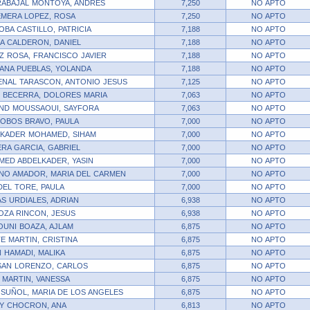
ABAJAL MONTOYA, ANDRES
7,250
NO APTO
MERA LOPEZ, ROSA
7,250
NO APTO
BA CASTILLO, PATRICIA
7,188
NO APTO
A CALDERON, DANIEL
7,188
NO APTO
 ROSA, FRANCISCO JAVIER
7,188
NO APTO
ANA PUEBLAS, YOLANDA
7,188
NO APTO
NAL TARASCON, ANTONIO JESUS
7,125
NO APTO
 BECERRA, DOLORES MARIA
7,063
NO APTO
ND MOUSSAOUI, SAYFORA
7,063
NO APTO
LOBOS BRAVO, PAULA
7,000
NO APTO
KADER MOHAMED, SIHAM
7,000
NO APTO
RA GARCIA, GABRIEL
7,000
NO APTO
ED ABDELKADER, YASIN
7,000
NO APTO
NO AMADOR, MARIA DEL CARMEN
7,000
NO APTO
DEL TORE, PAULA
7,000
NO APTO
S URDIALES, ADRIAN
6,938
NO APTO
ZA RINCON, JESUS
6,938
NO APTO
UNI BOAZA, AJLAM
6,875
NO APTO
E MARTIN, CRISTINA
6,875
NO APTO
 HAMADI, MALIKA
6,875
NO APTO
SAN LORENZO, CARLOS
6,875
NO APTO
 MARTIN, VANESSA
6,875
NO APTO
SUÑOL, MARIA DE LOS ANGELES
6,875
NO APTO
Y CHOCRON, ANA
6,813
NO APTO