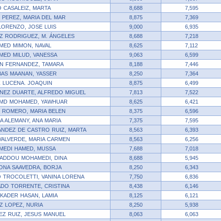
 CASALEIZ, MARTA
8,688
7,595
 PEREZ, MARIA DEL MAR
8,875
7,369
LORENZO, JOSE LUIS
9,000
6,935
 RODRIGUEZ, M. ÁNGELES
8,688
7,218
ED MIMON, NAVAL
8,625
7,112
ED MILUD, VANESSA
9,063
6,599
N FERNANDEZ, TAMARA
8,188
7,446
BAS MAANAN, YASSER
8,250
7,364
 LUCENA. JOAQUIN
8,875
6,499
NEZ DUARTE, ALFREDO MIGUEL
7,813
7,522
MD MOHAMED, YAWHUAR
8,625
6,421
 ROMERO, MARIA BELEN
8,375
6,596
A ALEMANY, ANA MARIA
7,375
7,595
NDEZ DE CASTRO RUIZ, MARTA
8,563
6,393
VALVERDE, MARIA CARMEN
8,563
6,256
MEDI HAMED, MUSSA
7,688
7,018
ADDOU MOHAMEDI, DINA
8,688
5,945
NA SAAVEDRA, BORJA
8,250
6,343
 TROCOLETTI, VANINA LORENA
7,750
6,836
DO TORRENTE, CRISTINA
8,438
6,146
KADER HASAN, LAMIA
8,125
6,121
 LOPEZ, NURIA
8,250
5,938
EZ RUIZ, JESUS MANUEL
8,063
6,063