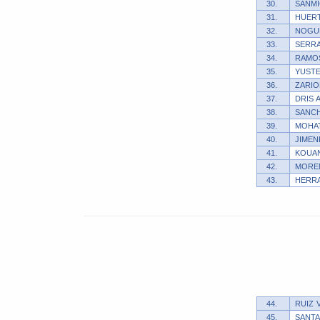
30.
SANMI
31.
HUERT
32.
NOGUE
33.
SERRA
34.
RAMOS
35.
YUSTE
36.
ZARIO
37.
DRIS 
38.
SANCH
39.
MOHAT
40.
JIMEN
41.
KOUAN
42.
MOREN
43.
HERRA
44.
RUIZ 
45.
SANTA