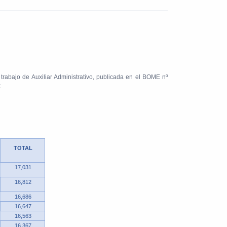
trabajo de Auxiliar Administrativo, publicada en el BOME nº
:
TOTAL
17,031
16,812
16,686
16,647
16,563
16,367