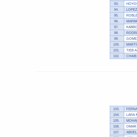
93.
HOYO
94.
LOPEZ
95.
ROBLE
96.
MARM
97.
KABBO
98.
RODRI
99.
GOMEZ
100.
MARTI
101.
TIEB 
102.
CHAIB
103.
FERNA
104.
LARA 
105.
MOHAM
106.
OMAR 
107.
ABDEL