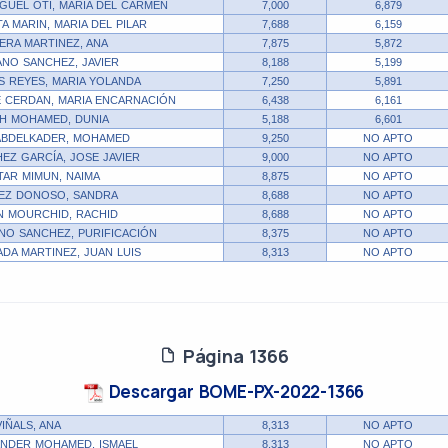
GUEL OTI, MARIA DEL CARMEN
7,000
6,879
A MARIN, MARIA DEL PILAR
7,688
6,159
RA MARTINEZ, ANA
7,875
5,872
NO SANCHEZ, JAVIER
8,188
5,199
 REYES, MARIA YOLANDA
7,250
5,891
 CERDAN, MARIA ENCARNACIÓN
6,438
6,161
H MOHAMED, DUNIA
5,188
6,601
ABDELKADER, MOHAMED
9,250
NO APTO
EZ GARCÍA, JOSE JAVIER
9,000
NO APTO
AR MIMUN, NAIMA
8,875
NO APTO
EZ DONOSO, SANDRA
8,688
NO APTO
 MOURCHID, RACHID
8,688
NO APTO
O SANCHEZ, PURIFICACIÓN
8,375
NO APTO
DA MARTINEZ, JUAN LUIS
8,313
NO APTO
Página 1366
Descargar BOME-PX-2022-1366
VIÑALS, ANA
8,313
NO APTO
NDER MOHAMED, ISMAEL
8,313
NO APTO