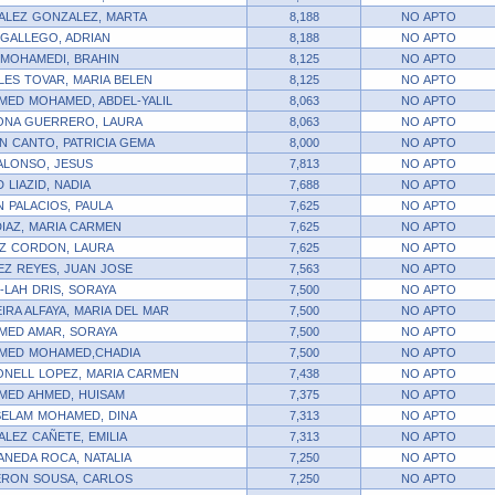
ALEZ GONZALEZ, MARTA
8,188
NO APTO
 GALLEGO, ADRIAN
8,188
NO APTO
 MOHAMEDI, BRAHIN
8,125
NO APTO
ES TOVAR, MARIA BELEN
8,125
NO APTO
ED MOHAMED, ABDEL-YALIL
8,063
NO APTO
ONA GUERRERO, LAURA
8,063
NO APTO
N CANTO, PATRICIA GEMA
8,000
NO APTO
ALONSO, JESUS
7,813
NO APTO
 LIAZID, NADIA
7,688
NO APTO
 PALACIOS, PAULA
7,625
NO APTO
DIAZ, MARIA CARMEN
7,625
NO APTO
Z CORDON, LAURA
7,625
NO APTO
Z REYES, JUAN JOSE
7,563
NO APTO
-LAH DRIS, SORAYA
7,500
NO APTO
IRA ALFAYA, MARIA DEL MAR
7,500
NO APTO
MED AMAR, SORAYA
7,500
NO APTO
MED MOHAMED,CHADIA
7,500
NO APTO
NELL LOPEZ, MARIA CARMEN
7,438
NO APTO
MED AHMED, HUISAM
7,375
NO APTO
ELAM MOHAMED, DINA
7,313
NO APTO
LEZ CAÑETE, EMILIA
7,313
NO APTO
ANEDA ROCA, NATALIA
7,250
NO APTO
ERON SOUSA, CARLOS
7,250
NO APTO