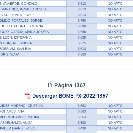
S VALVERDE, GONZALO
6,813
NO APTO
 MARTINEZ, IGNACIO JESUS
6,813
NO APTO
S SOLDEVILA, JOSUE
6,813
NO APTO
OLEJO PORTALES, JORGE
6,750
NO APTO
UCH EL FOUNTI, SOCAINA
6,688
NO APTO
GUEZ GARCIA, MARIA JOSEFA
6,688
NO APTO
 LEON, ESTEFANIA
6,625
NO APTO
N RUIZ, ALEJANDRA
6,625
NO APTO
ABDESLAM, SAALEJA
6,613
NO APTO
 DRIS, WAFA
6,563
NO APTO
Página 1367
Descargar BOME-PX-2022-1367
NDEZ MORENO, CRISTINA
6,563
NO APTO
MOHAMED, ANA
6,563
NO APTO
ED MOHAMEDI, MALIKA
6,563
NO APTO
ABDELHAMID, ANISA
6,500
NO APTO
KADER LAARBI, FAISAL
6,438
NO APTO