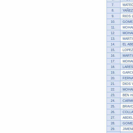
7.
MATEO
8.
YAÑEZ
9.
RIOS 
10.
GOMEZ
11.
MOHAM
12.
MOHAM
13.
MARTI
14.
EL AB
15.
LOPEZ
16.
MARTI
17.
MOHA
18.
LARES
19.
GARCI
20.
FERNA
21.
DIOS 
22.
MOHA
23.
BEN H
24.
CARMO
25.
BRAVO
26.
COLLA
27.
ABDEL
28.
GOMEZ
29.
JIMEN