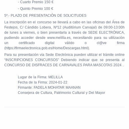
- Cuarto Premio 150 €
- Quinto Premio 100 €
5º.- PLAZO DE PRESENTACIÓN DE SOLICITUDES
La inscripción en el concurso se llevará a cabo en las oficinas del Área de
Festejos, C/ Cándido Lobera, Nº12 (Auditórium Carvajal) de 09:00-13:00h
de lunes a viernes, o bien presentarla a través de SEDE ELECTRÓNICA,
pudiendo acceder desde www.melilla.es, necesitando para su utilización
un certificado digital válido o cl@ve firma
(https://firmaelectronica.gob.es/Home/Descargas.html).
Para su presentación vía Sede Electrónica pueden utilizar el trámite online
“INSCRIPCIONES CONCURSOS” Debiendo indicar que se presenta al
CONCURSO DE DISFRACES DE CARNAVALES PARA MASCOTAS 2024 .
Lugar de la Firma: MELILLA
Fecha de la Firma: 2024-01-22
Firmante: FADELA MOHATAR MAANAN
Consejera de Cultura, Patrimonio Cultural y Del Mayor