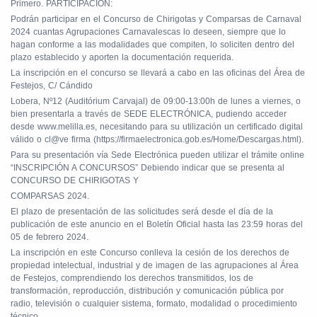
Primero. PARTICIPACIÓN:
Podrán participar en el Concurso de Chirigotas y Comparsas de Carnaval
2024 cuantas Agrupaciones Carnavalescas lo deseen, siempre que lo
hagan conforme a las modalidades que compiten, lo soliciten dentro del
plazo establecido y aporten la documentación requerida.
La inscripción en el concurso se llevará a cabo en las oficinas del Área de
Festejos, C/ Cándido
Lobera, Nº12 (Auditórium Carvajal) de 09:00-13:00h de lunes a viernes, o
bien presentarla a través de SEDE ELECTRÓNICA, pudiendo acceder
desde www.melilla.es, necesitando para su utilización un certificado digital
válido o cl@ve firma (https://firmaelectronica.gob.es/Home/Descargas.html).
Para su presentación vía Sede Electrónica pueden utilizar el trámite online
“INSCRIPCIÓN A CONCURSOS” Debiendo indicar que se presenta al
CONCURSO DE CHIRIGOTAS Y
COMPARSAS 2024.
El plazo de presentación de las solicitudes será desde el día de la
publicación de este anuncio en el Boletín Oficial hasta las 23:59 horas del
05 de febrero 2024.
La inscripción en este Concurso conlleva la cesión de los derechos de
propiedad intelectual, industrial y de imagen de las agrupaciones al Área
de Festejos, comprendiendo los derechos transmitidos, los de
transformación, reproducción, distribución y comunicación pública por
radio, televisión o cualquier sistema, formato, modalidad o procedimiento
técnico.