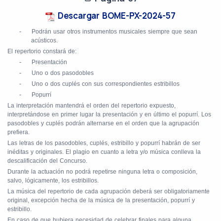
Descargar BOME-PX-2024-57
-
Podrán usar otros instrumentos musicales siempre que sean
acústicos.
El repertorio constará de:
-
Presentación
-
Uno o dos pasodobles
-
Uno o dos cuplés con sus correspondientes estribillos
-
Popurrí
La interpretación mantendrá el orden del repertorio expuesto,
interpretándose en primer lugar la presentación y en último el popurrí. Los
pasodobles y cuplés podrán alternarse en el orden que la agrupación
prefiera.
Las letras de los pasodobles, cuplés, estribillo y popurrí habrán de ser
inéditas y originales. El plagio en cuanto a letra y/o música conlleva la
descalificación del Concurso.
Durante la actuación no podrá repetirse ninguna letra o composición,
salvo, lógicamente, los estribillos.
La música del repertorio de cada agrupación deberá ser obligatoriamente
original, excepción hecha de la música de la presentación, popurrí y
estribillo.
En caso de que hubiera necesidad de celebrar finales para alguna