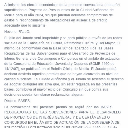
Asimismo, los efectos económicos de la presente convocatoria quedarán
supeditados al Proyecto de Presupuestos de la Ciudad Autónoma de
Melilla para el año 2024, sin que puedan derivarse compromisos de
gastos ni reconocimiento de obligaciones en ausencia de crédito
adecuado que lo sustente.
Noveno. FALLO:
El fallo del Jurado será inapelable y se hará público a través de las redes
sociales de la Consejería de Cultura, Patrimonio Cultural y Del Mayor. El
mismo, de conformidad con la Base 30ª del apartado II de las Bases
Reguladoras de las Subvenciones para el Desarrollo de Proyectos de
Interés General y de Certámenes o Concursos en el ámbito de actuación
de la Consejería de Educación, Juventud y Deportes (BOME 4460 de
14/12/07), se publicará en el Boletín Oficial de Melilla. El Jurado podrá
declarar desierto aquellos premios que no hayan alcanzado un nivel de
calidad suficiente. La Ciudad Autónoma y el Jurado se reservan el derecho
de adoptar cualquier iniciativa que, sin estar regulada en las presentes
bases, contribuya al mayor éxito del Concurso sin que contra sus
decisiones pueda formularse reclamación alguna.
Décimo. BASES :
La
convocatoria
del
presente
premio
se
regirá
por
las
BASES
REGULADORAS
DE
LAS
SUBVENCIONES
PARA
EL
DESARROLLO
DE PROYECTOS DE INTERÉS GENERAL Y DE CERTÁMENES O
CONCURSOS EN EL ÁMBITO DE ACTUACIÓN DE LA CONSEJERÍA DE
EDUCACIÓN U COLECTIVOS SOCIALES (BOME núm. 4460, de 14 de