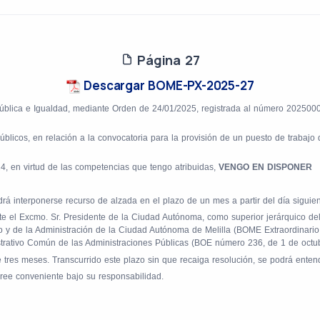
Página 27
Descargar BOME-PX-2025-27
 Pública e Igualdad, mediante Orden
de 24/01/2025, registrada al número 20250002
licos, en relación a la convocatoria para la provisión de un puesto de trabajo 
24, en virtud de las competencias que tengo atribuidas,
VENGO EN DISPONER
á interponerse recurso de alzada en el plazo de un mes a partir del día siguiente
e el Excmo. Sr. Presidente de la Ciudad Autónoma, como superior jerárquico del
no y de la Administración de la Ciudad Autónoma de Melilla (BOME Extraordinari
strativo Común de las Administraciones Públicas (BOE número 236, de 1 de octu
de tres meses. Transcurrido este plazo sin que recaiga resolución, se podrá ente
o cree conveniente bajo su responsabilidad.