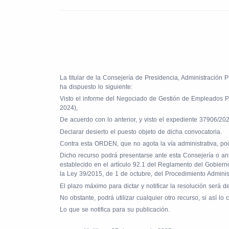
La titular de la Consejería de Presidencia, Administración
ha dispuesto lo siguiente:
Visto el informe del Negociado de Gestión de Empleados Púb
2024),
De acuerdo con lo anterior, y visto el expediente 37906/20
Declarar desierto el puesto objeto de dicha convocatoria.
Contra esta ORDEN, que no agota la vía administrativa, podr
Dicho recurso podrá presentarse ante esta Consejería o ant
establecido en el artículo 92.1 del Reglamento del Gobier
la Ley 39/2015, de 1 de octubre, del Procedimiento Admini
El plazo máximo para dictar y notificar la resolución será 
No obstante, podrá utilizar cualquier otro recurso, si así l
Lo que se notifica para su publicación.