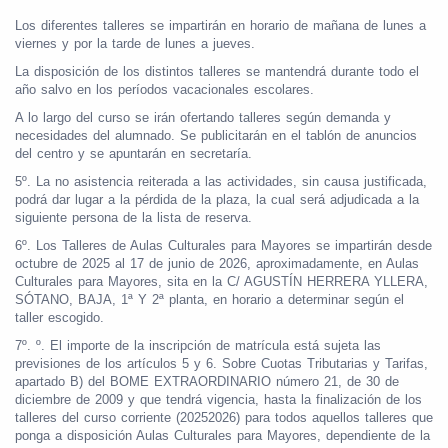
Los diferentes talleres se impartirán en horario de mañana de lunes a
viernes y por la tarde de lunes a jueves.
La disposición de los distintos talleres se mantendrá durante todo el
año salvo en los períodos vacacionales escolares.
A lo largo del curso se irán ofertando talleres según demanda y
necesidades del alumnado. Se publicitarán en el tablón de anuncios
del centro y se apuntarán en secretaría.
5º. La no asistencia reiterada a las actividades, sin causa justificada,
podrá dar lugar a la pérdida de la plaza, la cual será adjudicada a la
siguiente persona de la lista de reserva.
6º. Los Talleres de Aulas Culturales para Mayores se impartirán desde
octubre de 2025 al 17 de junio de 2026, aproximadamente, en Aulas
Culturales para Mayores, sita en la C/ AGUSTÍN HERRERA YLLERA,
SÓTANO, BAJA, 1ª Y 2ª planta, en horario a determinar según el
taller escogido.
7º. º. El importe de la inscripción de matrícula está sujeta las
previsiones de los artículos 5 y 6. Sobre Cuotas Tributarias y Tarifas,
apartado B) del BOME EXTRAORDINARIO número 21, de 30 de
diciembre de 2009 y que tendrá vigencia, hasta la finalización de los
talleres del curso corriente (20252026) para todos aquellos talleres que
ponga a disposición Aulas Culturales para Mayores, dependiente de la