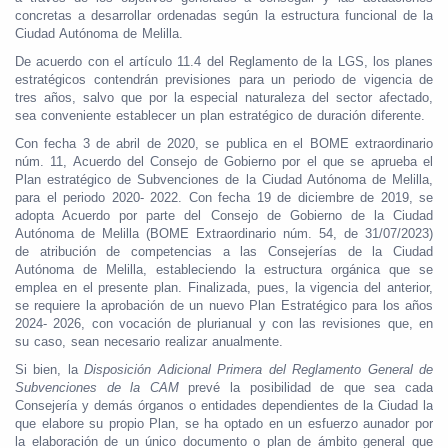
concretas a desarrollar ordenadas según la estructura funcional de la
Ciudad Autónoma de Melilla.
De acuerdo con el artículo 11.4 del Reglamento de la LGS, los planes
estratégicos contendrán previsiones para un periodo de vigencia de
tres años, salvo que por la especial naturaleza del sector afectado,
sea conveniente establecer un plan estratégico de duración diferente.
Con fecha 3 de abril de 2020, se publica en el BOME extraordinario
núm. 11, Acuerdo del Consejo de Gobierno por el que se aprueba el
Plan estratégico de Subvenciones de la Ciudad Autónoma de Melilla,
para el periodo 2020- 2022. Con fecha 19 de diciembre de 2019, se
adopta Acuerdo por parte del Consejo de Gobierno de la Ciudad
Autónoma de Melilla (BOME Extraordinario núm. 54, de 31/07/2023)
de atribución de competencias a las Consejerías de la Ciudad
Autónoma de Melilla, estableciendo la estructura orgánica que se
emplea en el presente plan. Finalizada, pues, la vigencia del anterior,
se requiere la aprobación de un nuevo Plan Estratégico para los años
2024- 2026, con vocación de plurianual y con las revisiones que, en
su caso, sean necesario realizar anualmente.
Si bien, la
Disposición Adicional Primera del Reglamento General de
Subvenciones de la CAM
prevé la posibilidad de que sea cada
Consejería y demás órganos o entidades dependientes de la Ciudad la
que elabore su propio Plan, se ha optado en un esfuerzo aunador por
la elaboración de un único documento o plan de ámbito general que