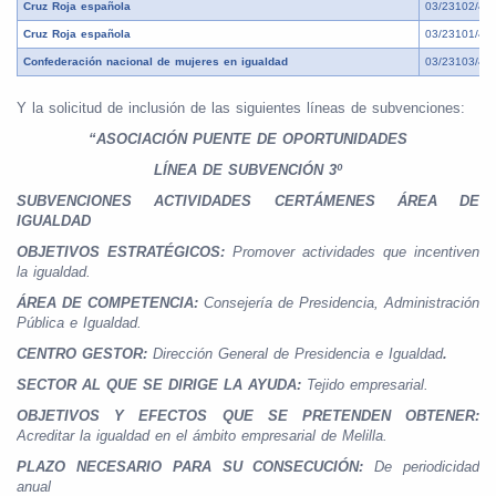
Cruz Roja española
03/23102/48
Cruz Roja española
03/23101/48
Confederación nacional de mujeres en igualdad
03/23103/48
Y la solicitud de
inclusión
de las siguientes líneas de subvenciones:
“ASOCIACIÓN PUENTE DE OPORTUNIDADES
LÍNEA DE SUBVENCIÓN 3º
SUBVENCIONES ACTIVIDADES CERTÁMENES ÁREA DE
IGUALDAD
OBJETIVOS ESTRATÉGICOS:
Promover actividades que incentiven
la igualdad.
ÁREA DE COMPETENCIA:
Consejería de Presidencia, Administración
Pública e Igualdad.
CENTRO GESTOR:
Dirección General de Presidencia e Igualdad
.
SECTOR AL QUE SE DIRIGE LA AYUDA:
Tejido empresarial.
OBJETIVOS Y EFECTOS QUE SE PRETENDEN OBTENER:
Acreditar la igualdad en el ámbito empresarial de Melilla.
PLAZO NECESARIO PARA SU CONSECUCIÓN:
De periodicidad
anual