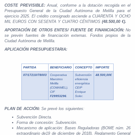
COSTE PREVISIBLE:
Anual, conforme a la dotación recogida en el
Presupuesto General de la Ciudad Autónoma de Melilla para el
ejercicio 2025. El crédito consignado asciende a CUARENTA Y OCHO
MIL EUROS CON SESENTA Y CUATRO CÉNTIMOS
(48.500,00 €).
APORTACIÓN DE OTROS ENTES/ FUENTE DE FINANCIACIÓN:
No
se prevén fuentes de financiación externas. Fondos propios de la
Ciudad Autónoma de Melilla.
APLICACIÓN PRESUPUESTARIA:
PARTIDA
BENEFICIARIO
CONCEPTO
IMPORTE
07/17210/78003
Cooperativa
Subvención
48.500,00€
Maestros
eficiencia
Melilla
energética
(COMAMEL),
CEIP
CIF
Enrique
F29953296
.
Soler.
PLAN DE ACCIÓN:
Se prevé los siguientes:
Subvención Directa.
Forma de concesión: Subvención.
Mecanismo de aplicación: Bases Reguladoras (BOME núm. 26
extraordinario de19 de diciembre de 2018), Reglamento General