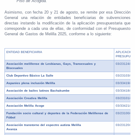
Piso de Acogida.”
Asimismo, con fecha 20 y 21 de agosto, se remite por esa Dirección
General una relación de entidades beneficiarias de subvenciones
directas instando la modificación de la aplicación presupuestaria que
corresponde a cada una de ellas, de conformidad con el Presupuesto
General de Gastos de Melilla 2025, conforme a lo siguiente:
ENTIDAD BENEFICIARIA
APLICACIÓN
PRESUPUES
Asociación melillense de Lesbianas, Gays, Transexuales y
03/23124/48
Bisexuales
Club Deportivo Básico La Salle
03/23103/48
Aspanies plena inclusión Melilla
03/33419/48
Asociación de bailes latinos Bachakumbe
03/33418/48
Asociación Creativa Melilla
03/23101/48
Asociación Melilla Acoge
03/33421/48
Fundación socio cultural y deportes de la Federación Melillense de
03/23100/48
Fútbol
Asociación transtorno del espectro autista Melilla
03/23120/48
Avanza