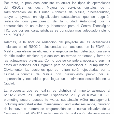
Por tanto, la propuesta consiste en anular los tipos de operaciones
del RSO1.2, es decir, Mejora de servicios digitales de la
Administración de la Ciudad Autónoma de Melilla, ciberseguridad,
apoyo a pymes en digitalización (actuaciones que se seguirán
realizando con presupuesto de la Ciudad Autónoma) por la
construcción de un aulario y laboratorio para el Centro Tecnológico
TIC, que por sus características se considera más adecuado incluirlo
en el RSO1.3.
Además, a la hora de redacción del proyecto de las actuaciones
incluidas en el RSO2.2 relacionadas con acciones en la EDAR de
Melilla para elevar su eficiencia energética se han detectado una serie
de dificultades técnicas que conlleva un retraso en tiempo y forma de
las actuaciones previstas. Con lo que se considera necesario suprimir
estas actuaciones del Programa para no condicionar su cumplimiento.
Obviamente, las acciones que se retiran serán ejecutadas por la
Ciudad Autónoma de Melilla con presupuesto propio por su
importancia y necesidad para lograr un crecimiento sostenible en la
Ciudad.
La propuesta que se realiza es distribuir el importe asignado al
RSO2.2 entre los Objetivos Específicos 2.1 y el nuevo OE 2.5
promoting secure access to water, sustainable wáter management,
including integrated water management, and water resilience, derivado
de la nueva estructura de programación de la nueva iniciativa de la
Comisión. En el RSO2.1 está previsto la realización de inversiones