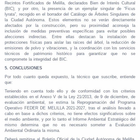
Recintos Fortificados de Melilla, declarados Bien de Interés Cultural
(BIC); y por otro, la presencia de un ejemplar singular de “Ficus
lyrata”, recogido en el borrador del Catálogo de Árboles Singulares de
la Ciudad Autónoma. Estos elementos no se verán directamente
afectados por la construcción, pero su proximidad aconseja la
inclusión de medidas preventivas específicas para evitar posibles
afecciones indirectas. Entre ellas destacan la instalación de
protecciones físicas para aislar las raíces del árbol, la reducción de
emisiones de polvo y vibraciones, y la coordinación con los servicios
técnicos de patrimonio histórico para garantizar que no se
compromete la integridad del BIC.
5. CONCLUSIONES
Por todo cuanto queda expuesto, la técnico que suscribe, entiende
que:
Teniendo en cuenta todo ello y de conformidad con los criterios
establecidos en el Anexo V de la Ley 21/2013, de 9 de diciembre, de
evaluación ambiental, se estima la Reprogramación del Programa
Operativo FEDER DE MELILLA 2021-2027, tras el análisis llevado a
cabo en base a dichos criterios, no tiene efectos significativos sobre
el medio ambiente, y por lo tanto el Informe Ambiental Estratégico del
mismo determina que no es necesario someter a Evaluación
Ambiental Ordinaria la misma.
Deberá remitirse al Boletín Oficial de la Ciudad Autónoma de Melilla,