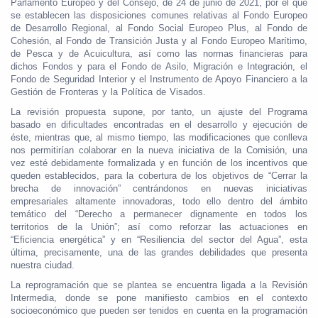
Parlamento Europeo y del Consejo, de 24 de junio de 2021, por el que
se establecen las disposiciones comunes relativas al Fondo Europeo
de Desarrollo Regional, al Fondo Social Europeo Plus, al Fondo de
Cohesión, al Fondo de Transición Justa y al Fondo Europeo Marítimo,
de Pesca y de Acuicultura, así como las normas financieras para
dichos Fondos y para el Fondo de Asilo, Migración e Integración, el
Fondo de Seguridad Interior y el Instrumento de Apoyo Financiero a la
Gestión de Fronteras y la Política de Visados.
La revisión propuesta supone, por tanto, un ajuste del Programa
basado en dificultades encontradas en el desarrollo y ejecución de
éste, mientras que, al mismo tiempo, las modificaciones que conlleva
nos permitirían colaborar en la nueva iniciativa de la Comisión, una
vez esté debidamente formalizada y en función de los incentivos que
queden establecidos, para la cobertura de los objetivos de “Cerrar la
brecha de innovación” centrándonos en nuevas iniciativas
empresariales altamente innovadoras, todo ello dentro del ámbito
temático del “Derecho a permanecer dignamente en todos los
territorios de la Unión”; así como reforzar las actuaciones en
“Eficiencia energética” y en “Resiliencia del sector del Agua”, esta
última, precisamente, una de las grandes debilidades que presenta
nuestra ciudad.
La reprogramación que se plantea se encuentra ligada a la Revisión
Intermedia, donde se pone manifiesto cambios en el contexto
socioeconómico que pueden ser tenidos en cuenta en la programación