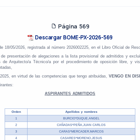
Página 569
Descargar BOME-PX-2026-569
de 18/05/2026, registrada al número 2026002225, en el Libro Oficial de Reso
 de presentación de alegaciones a la lista provisional de admitidos y ex
 de Arquitecto/a Técnico/a por el procedimiento de oposición libre, y v
ntadas,
/2025, en virtud de las competencias que tengo atribuidas,
VENGO EN DI
pirantes:
ASPIRANTES ADMITIDOS
Orden
Apellidos y nombres
1
BURCIO*DUQUE,ANGEL
2
CAÑADAS*PEÑA,JUAN CARLOS
3
CARAS*MERCADER,MARCOS
4
CASARES*MORENO,JESUS