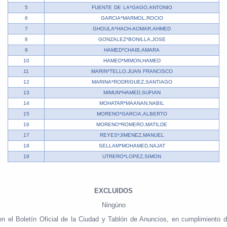
5
FUENTE DE LA*GAGO,ANTONIO
6
GARCIA*MARMOL,ROCIO
7
GHOULA*HACH-AOMAR,AHMED
8
GONZALEZ*BONILLA,JOSE
9
HAMED*CHAIB,AMARA
10
HAMED*MIMON,HAMED
11
MARIN*TELLO,JUAN FRANCISCO
12
MARINA*RODRIGUEZ,SANTIAGO
13
MIMUN*HAMED,SUFIAN
14
MOHATAR*MAANAN,NABIL
15
MORENO*GARCIA,ALBERTO
16
MORENO*ROMERO,MATILDE
17
REYES*JIMENEZ,MANUEL
18
SELLAM*MOHAMED,NAJAT
19
UTRERO*LOPEZ,SIMON
EXCLUIDOS
Ningúno
s en el Boletín Oficial de la Ciudad y Tablón de Anuncios, en cumplimient