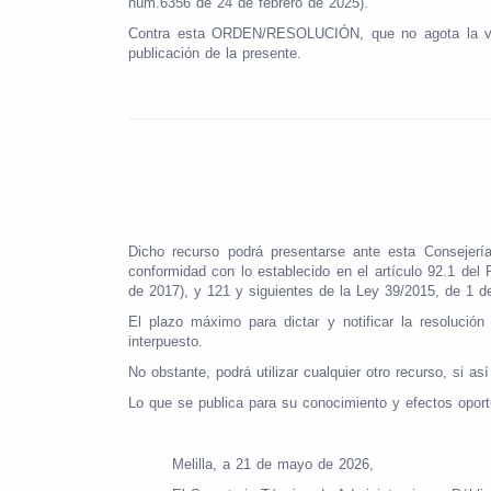
núm.6356 de 24 de febrero de 2025).
Contra esta ORDEN/RESOLUCIÓN, que no agota la vía ad
publicación de la presente.
Dicho recurso podrá presentarse ante esta Consejerí
conformidad con lo establecido en el artículo 92.1 de
de 2017), y 121 y siguientes de la Ley 39/2015, de 1 
El plazo máximo para dictar y notificar la resolució
interpuesto.
No obstante, podrá utilizar cualquier otro recurso, si as
Lo que se publica para su conocimiento y efectos opor
Melilla, a 21 de mayo de 2026,