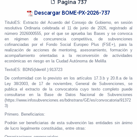
Página 737
Descargar BOME-PX-2026-737
TituloES: Extracto del Acuerdo del Consejo de Gobierno, en sesión
resolutiva Ordinaria celebrada el 11 de junio de 2026, registrado al
número 2026000555, por el que se aprueba las Bases y se convoca
en régimen de concurrencia competitiva, de subvenciones
cofinanciadas por el Fondo Social Europeo Plus (FSE+), para la
realización de acciones de mentoring, asesoramiento, formación y
acompañamiento orientadas a la reconversión de actividades
económicas en riesgo en la Ciudad Autónoma de Melilla
TextoES: BDNS(Identif.):913723
De conformidad con lo previsto en los artículos 17.3.b y 20.8.a de la
Ley 38/2003, de 17 de noviembre, General de Subvenciones, se
publica el extracto de la convocatoria cuyo texto completo puede
consultarse en la Base de Datos Nacional de Subvenciones
(https://www.infosubvenciones.es/bdnstrans/GE/es/convocatoria/91372
3)
Primero. Beneficiarios:
Podrán ser beneficiarias de esta subvención las entidades sin ánimo
de lucro legalmente constituidas, entre otras:
Organizaciones empresariales.