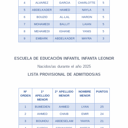
4
ALVAREZ
GARCIA
CHARLOTTE
5
5
ABDELKADER
HAMED
NAYLA
5
6
BOUZID
AL-LAL
HARON
5
7
MOHAMEDI
BALLIT
LAIAN
5
8
MEHAMEDI
IGHANE
YANIS
5
9
EMBARK
ABDELKADER
MAYRA
3
ESCUELA DE EDUCACIÓN INFANTIL INFANTA LEONOR
Nacidos/as durante el año 2025
LISTA PROVISIONAL DE ADMITIDOS/AS
Nº
1º
2º APELLIDO
NOMBRE
PUNTOS
ORDEN
APELLIDO
MENOR
MENOR
MENOR
1
BUMEDIEN
AHMED
LYAN
25
2
AHMED
CHAIB
EMIR
24
3
BOUHOU
ABDESELAM
YAHYA
21