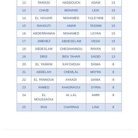
12
FARISSI
HADDOUCH
ADAM
15
13
CHAIB
MOHAND
LEIA
15
14
EL HOUARI
MOHAMED
YULEYBIB
15
15
RAHOUTI
AMAR
TASNIM
15
16
ABDERRAMAN
MOHAMED
LEYAN
15
17
JIMENEZ
ABDESELAM
VEGA
15
18
ABDESLAM
CHEGHANNOU
RAYAN
15
19
DRIS
BEN TAHAR
SADID
13
20
EL YAMANI
KAYCHOUH
DANIA
8
21
ABDELAH
CHEMLAL
MAYRA
8
22
EL FANNOUA
AYAADI
DANIA
8
23
AHMED
KHADRAOUI
SYRIN
8
24
EL
AL-LAL
AMIR
8
MOUSSAOUI
25
RUS
CHARRAD
LINA
8