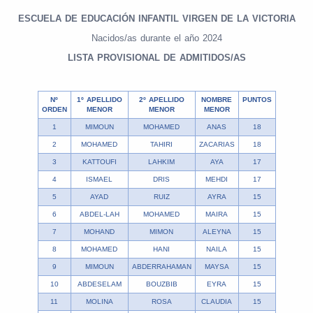
ESCUELA DE EDUCACIÓN INFANTIL VIRGEN DE LA VICTORIA
Nacidos/as durante el año 2024
LISTA PROVISIONAL DE ADMITIDOS/AS
Nº
1º APELLIDO
2º APELLIDO
NOMBRE
PUNTOS
ORDEN
MENOR
MENOR
MENOR
1
MIMOUN
MOHAMED
ANAS
18
2
MOHAMED
TAHIRI
ZACARIAS
18
3
KATTOUFI
LAHKIM
AYA
17
4
ISMAEL
DRIS
MEHDI
17
5
AYAD
RUIZ
AYRA
15
6
ABDEL-LAH
MOHAMED
MAIRA
15
7
MOHAND
MIMON
ALEYNA
15
8
MOHAMED
HANI
NAILA
15
9
MIMOUN
ABDERRAHAMAN
MAYSA
15
10
ABDESELAM
BOUZBIB
EYRA
15
11
MOLINA
ROSA
CLAUDIA
15