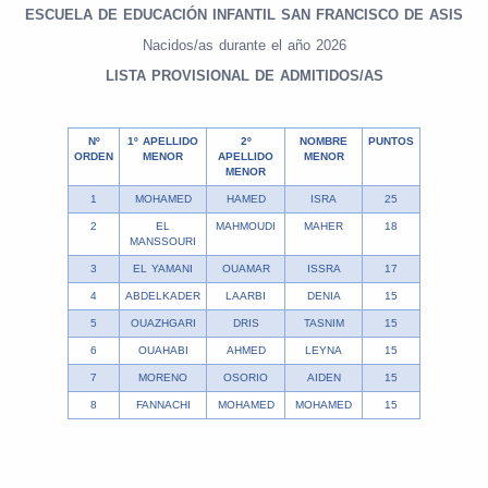
ESCUELA DE EDUCACIÓN INFANTIL SAN FRANCISCO DE ASIS
Nacidos/as durante el año 2026
LISTA PROVISIONAL DE ADMITIDOS/AS
Nº
1º APELLIDO
2º
NOMBRE
PUNTOS
ORDEN
MENOR
APELLIDO
MENOR
MENOR
1
MOHAMED
HAMED
ISRA
25
2
EL
MAHMOUDI
MAHER
18
MANSSOURI
3
EL YAMANI
OUAMAR
ISSRA
17
4
ABDELKADER
LAARBI
DENIA
15
5
OUAZHGARI
DRIS
TASNIM
15
6
OUAHABI
AHMED
LEYNA
15
7
MORENO
OSORIO
AIDEN
15
8
FANNACHI
MOHAMED
MOHAMED
15