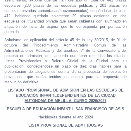
asentimiento; expone que se han ofertado un total de 441 plazas
escolares (238 plazas de las escuelas públicas y 203 plazas en
escuelas privadas concertadas/subvencionadas) ocupándose de ellas
412, habiendo quedado solamente 29 plazas desiertas en dos
escuelas de titularidad privada que serán cubiertas con alumnado en
situación de lista de espera que le corresponda por puntuación
obtenida.
Asimismo, en aplicación del artículo 45 de la Ley 39/2015, de 01 de
octubre del Procedimiento Administrativo Común de las
Administraciones Públicas y del apartado 8º de la Convocatoria del
proceso de admisión, se acuerda que sean remitidas las citadas
Listas Provisionales al Boletín Oficial de la Ciudad para su
publicación, concediéndose un plazo de diez días hábiles para la
presentación de alegaciones contra dicha propuesta de resolución
provisional, que serán tenidas en cuenta para la propuesta de
resolución definitiva.
LISTADO PROVISIONAL DE ADMISION EN LAS ESCUELAS DE
EDUCACIÓN INFANTIL
DEPENDIENTES DE LA CIUDAD
AUTONOMA DE MELILLA. CURSO 2026/2027
ESCUELA DE EDUCACIÓN INFANTIL SAN FRANCISCO DE ASIS
Nacidos/as durante el año 2024
LISTA PROVISIONAL DE ADMITIDOS/AS