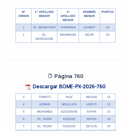
Nº
1º APELLIDO
2º
NOMBRE
PUNTOS
ORDEN
MENOR
APELLIDO
MENOR
MENOR
1
EL MOUKHTARI
CHARRAHI
ACHRAF
18
2
EL
MAHMOUDI
NOUR
18
MANSSOURI
Página 760
Descargar BOME-PX-2026-760
3
TURATTI
RUIZ
NEIZAN
15
4
AZIRAR
HOULLICH
USEYD
15
5
MOHAMED
AZOUAGHE
SAYRA
15
6
EL YAZIDI
AZZOUZI
NAYRA
15
7
EL YAZIDI
AZZOUZI
SEYLIN
15