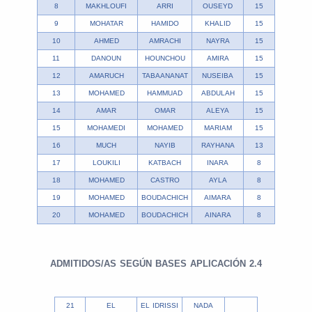
8
MAKHLOUFI
ARRI
OUSEYD
15
9
MOHATAR
HAMIDO
KHALID
15
10
AHMED
AMRACHI
NAYRA
15
11
DANOUN
HOUNCHOU
AMIRA
15
12
AMARUCH
TABAANANAT
NUSEIBA
15
13
MOHAMED
HAMMUAD
ABDULAH
15
14
AMAR
OMAR
ALEYA
15
15
MOHAMEDI
MOHAMED
MARIAM
15
16
MUCH
NAYIB
RAYHANA
13
17
LOUKILI
KATBACH
INARA
8
18
MOHAMED
CASTRO
AYLA
8
19
MOHAMED
BOUDACHICH
AIMARA
8
20
MOHAMED
BOUDACHICH
AINARA
8
ADMITIDOS/AS SEGÚN BASES APLICACIÓN 2.4
21
EL
EL IDRISSI
NADA