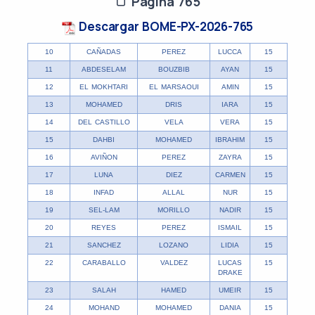
Página 765
Descargar BOME-PX-2026-765
10
CAÑADAS
PEREZ
LUCCA
15
11
ABDESELAM
BOUZBIB
AYAN
15
12
EL MOKHTARI
EL MARSAOUI
AMIN
15
13
MOHAMED
DRIS
IARA
15
14
DEL CASTILLO
VELA
VERA
15
15
DAHBI
MOHAMED
IBRAHIM
15
16
AVIÑON
PEREZ
ZAYRA
15
17
LUNA
DIEZ
CARMEN
15
18
INFAD
ALLAL
NUR
15
19
SEL-LAM
MORILLO
NADIR
15
20
REYES
PEREZ
ISMAIL
15
21
SANCHEZ
LOZANO
LIDIA
15
22
CARABALLO
VALDEZ
LUCAS
15
DRAKE
23
SALAH
HAMED
UMEIR
15
24
MOHAND
MOHAMED
DANIA
15