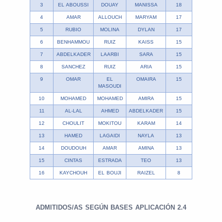
3
EL ABOUSSI
DOUAY
MANISSA
18
4
AMAR
ALLOUCH
MARYAM
17
5
RUBIO
MOLINA
DYLAN
17
6
BENHAMMOU
RUIZ
KAISS
15
7
ABDELKADER
LAARBI
SARA
15
8
SANCHEZ
RUIZ
ARIA
15
9
OMAR
EL
OMAIRA
15
MASOUDI
10
MOHAMED
MOHAMED
AMIRA
15
11
AL-LAL
AHMED
ABDELKADER
15
12
CHOULIT
MOKITOU
KARAM
14
13
HAMED
LAGAIDI
NAYLA
13
14
DOUDOUH
AMAR
AMINA
13
15
CINTAS
ESTRADA
TEO
13
16
KAYCHOUH
EL BOUJI
RAIZEL
8
ADMITIDOS/AS SEGÚN BASES APLICACIÓN 2.4