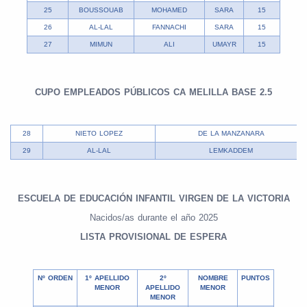
25
BOUSSOUAB
MOHAMED
SARA
15
26
AL-LAL
FANNACHI
SARA
15
27
MIMUN
ALI
UMAYR
15
CUPO EMPLEADOS PÚBLICOS CA MELILLA BASE 2.5
28
NIETO LOPEZ
DE LA MANZANARA
29
AL-LAL
LEMKADDEM
ESCUELA DE EDUCACIÓN INFANTIL VIRGEN DE LA VICTORIA
Nacidos/as durante el año 2025
LISTA PROVISIONAL DE ESPERA
Nº ORDEN
1º APELLIDO
2º
NOMBRE
PUNTOS
MENOR
APELLIDO
MENOR
MENOR