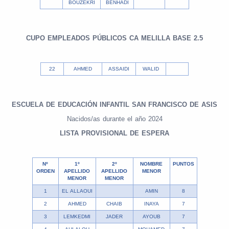
BOUZEKRI
BENHADI
CUPO EMPLEADOS PÚBLICOS CA MELILLA BASE 2.5
22
AHMED
ASSAIDI
WALID
ESCUELA DE EDUCACIÓN INFANTIL SAN FRANCISCO DE ASIS
Nacidos/as durante el año 2024
LISTA PROVISIONAL DE ESPERA
Nº
1º
2º
NOMBRE
PUNTOS
ORDEN
APELLIDO
APELLIDO
MENOR
MENOR
MENOR
1
EL ALLAOUI
AMIN
8
2
AHMED
CHAIB
INAYA
7
3
LEMKEDMI
JADER
AYOUB
7