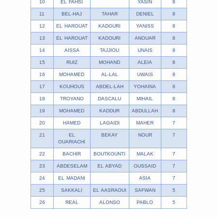
10
EL FAHSI
YASIN
8
11
BEL-HAJ
TAHAR
DENIEL
8
12
EL HAROUAT
KADOURI
YANISS
8
13
EL HAROUAT
KADOURI
ANOUAR
8
14
AISSA
TAJJIOU
UNAIS
8
15
RUIZ
MOHAND
ALEIA
8
16
MOHAMED
AL-LAL
UWAIS
8
17
KOUHOUS
ABDEL-LAH
YOHAINA
8
18
TROYANO
DASCALU
MIHAIL
8
19
MOHAMED
KADDUR
ABDULLAH
8
20
HAMED
LAGAIDI
MAHER
7
21
EL
BEKAY
NOUR
7
OUARIACHI
22
BACHIR
BOUTKOUNTI
MALAK
7
23
ABDESELAM
EL ABYAD
OUSSAID
7
24
EL MADANI
ASIA
7
25
SAKKALI
EL AASRAOUI
SAFWAN
5
26
REAL
ALONSO
PABLO
5