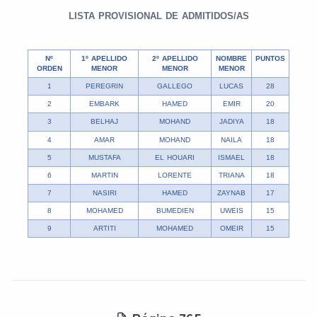
LISTA PROVISIONAL DE ADMITIDOS/AS
Nº
1º APELLIDO
2º APELLIDO
NOMBRE
PUNTOS
ORDEN
MENOR
MENOR
MENOR
1
PEREGRIN
GALLEGO
LUCAS
28
2
EMBARK
HAMED
EMIR
20
3
BELHAJ
MOHAND
JADIYA
18
4
AMAR
MOHAND
NAILA
18
5
MUSTAFA
EL HOUARI
ISMAEL
18
6
MARTIN
LORENTE
TRIANA
18
7
NASIRI
HAMED
ZAYNAB
17
8
MOHAMED
BUMEDIEN
UWEIS
15
9
ARTITI
MOHAMED
OMEIR
15