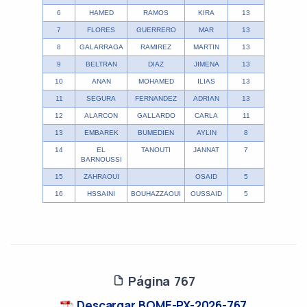
6
HAMED
RAMOS
KIRA
13
7
FLORES
GUERRERO
MAR
13
8
GALARRAGA
RAMIREZ
MARTIN
13
9
BELTRAN
DIAZ
JIMENA
13
10
ANAN
MOHAMED
ILIAS
13
11
SEGURA
FERNANDEZ
ADRIAN
13
12
ALARCON
GALLARDO
CARLA
11
13
EMBAREK
BUMEDIEN
AYLIN
8
14
EL
TANOUTI
JANNAT
7
BARNOUSSI
15
ZAHRAOUI
OSAID
5
16
HSSAINI
BOUHAZZAOUI
OUSSAID
5
Página 767
Descargar BOME-PX-2026-767