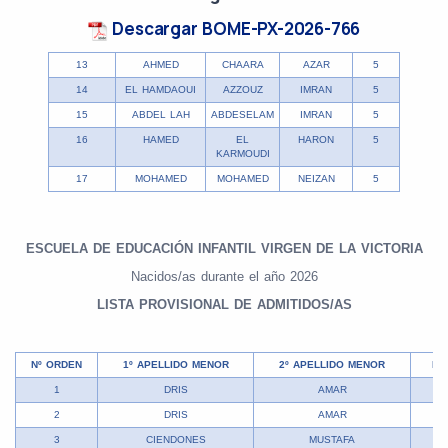
Descargar BOME-PX-2026-766
13
AHMED
CHAARA
AZAR
5
14
EL HAMDAOUI
AZZOUZ
IMRAN
5
15
ABDEL LAH
ABDESELAM
IMRAN
5
16
HAMED
EL
HARON
5
KARMOUDI
17
MOHAMED
MOHAMED
NEIZAN
5
ESCUELA DE EDUCACIÓN INFANTIL VIRGEN DE LA VICTORIA
Nacidos/as durante el año 2026
LISTA PROVISIONAL DE ADMITIDOS/AS
Nº ORDEN
1º APELLIDO MENOR
2º APELLIDO MENOR
NO
1
DRIS
AMAR
2
DRIS
AMAR
3
CIENDONES
MUSTAFA