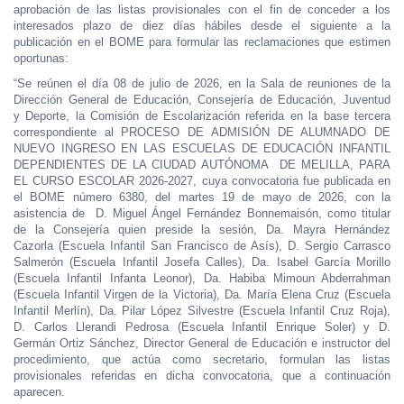
aprobación de las listas provisionales con el fin de conceder a los
interesados plazo de diez días hábiles desde el siguiente a la
publicación en el BOME para formular las reclamaciones que estimen
oportunas:
“Se reúnen el día 08 de julio de 2026, en la Sala de reuniones de la
Dirección General de Educación, Consejería de Educación, Juventud
y Deporte, la Comisión de Escolarización referida en la base tercera
correspondiente al PROCESO DE ADMISIÓN DE ALUMNADO DE
NUEVO INGRESO EN LAS ESCUELAS DE EDUCACIÓN INFANTIL
DEPENDIENTES DE LA CIUDAD AUTÓNOMA DE MELILLA, PARA
EL CURSO ESCOLAR 2026-2027, cuya convocatoria fue publicada en
el BOME número 6380, del martes 19 de mayo de 2026, con la
asistencia de D. Miguel Ángel Fernández Bonnemaisón, como titular
de la Consejería quien preside la sesión,
Da. Mayra Hernández
Cazorla (Escuela Infantil San Francisco de Asís), D. Sergio Carrasco
Salmerón (Escuela Infantil Josefa Calles), Da. Isabel García Morillo
(Escuela Infantil Infanta Leonor), Da. Habiba Mimoun Abderrahman
(Escuela Infantil Virgen de la Victoria), Da. María Elena Cruz (Escuela
Infantil Merlín), Da. Pilar López Silvestre (Escuela Infantil Cruz Roja),
D. Carlos Llerandi Pedrosa (Escuela Infantil Enrique Soler) y D.
Germán Ortiz Sánchez, Director General de Educación e instructor del
procedimiento, que actúa como secretario, formulan las listas
provisionales referidas en dicha convocatoria, que a continuación
aparecen.