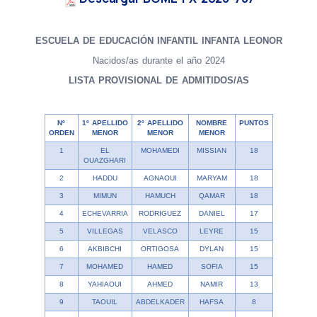
ESCUELA DE EDUCACIÓN INFANTIL INFANTA LEONOR
Nacidos/as durante el año 2024
LISTA PROVISIONAL DE ADMITIDOS/AS
Nº
1º APELLIDO
2º APELLIDO
NOMBRE
PUNTOS
ORDEN
MENOR
MENOR
MENOR
1
EL
MOHAMEDI
MISSIAN
18
OUAZGHARI
2
HADDU
AGNAOUI
MARYAM
18
3
MIMUN
HAMUCH
QAMAR
18
4
ECHEVARRIA
RODRIGUEZ
DANIEL
17
5
VILLEGAS
VELASCO
LEYRE
15
6
AKBIBCHI
ORTIGOSA
DYLAN
15
7
MOHAMED
HAMED
SOFIA
15
8
YAHIAOUI
AHMED
NAMIR
13
9
TAOUIL
ABDELKADER
HAFSA
8