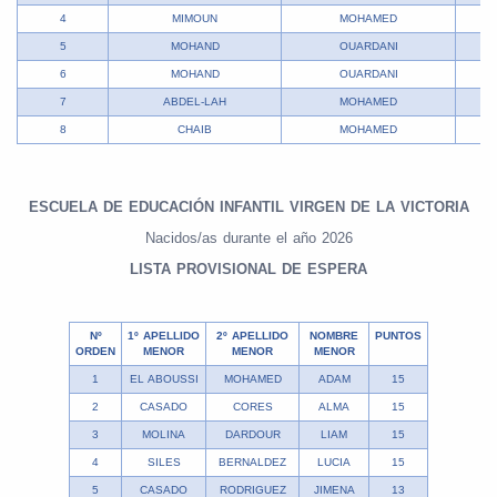
4
MIMOUN
MOHAMED
5
MOHAND
OUARDANI
6
MOHAND
OUARDANI
7
ABDEL-LAH
MOHAMED
8
CHAIB
MOHAMED
ESCUELA DE EDUCACIÓN INFANTIL VIRGEN DE LA VICTORIA
Nacidos/as durante el año 2026
LISTA PROVISIONAL DE ESPERA
Nº
1º APELLIDO
2º APELLIDO
NOMBRE
PUNTOS
ORDEN
MENOR
MENOR
MENOR
1
EL ABOUSSI
MOHAMED
ADAM
15
2
CASADO
CORES
ALMA
15
3
MOLINA
DARDOUR
LIAM
15
4
SILES
BERNALDEZ
LUCIA
15
5
CASADO
RODRIGUEZ
JIMENA
13