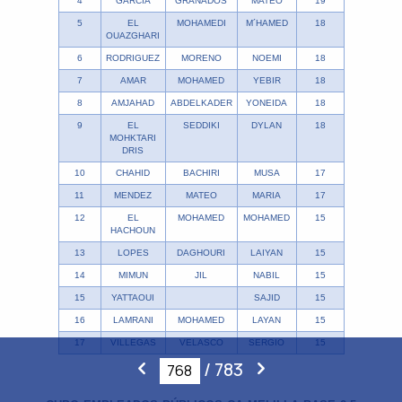
4
GARCIA
GRANADOS
MATEO
19
5
EL
MOHAMEDI
M´HAMED
18
OUAZGHARI
6
RODRIGUEZ
MORENO
NOEMI
18
7
AMAR
MOHAMED
YEBIR
18
8
AMJAHAD
ABDELKADER
YONEIDA
18
9
EL
SEDDIKI
DYLAN
18
MOHKTARI
DRIS
10
CHAHID
BACHIRI
MUSA
17
11
MENDEZ
MATEO
MARIA
17
12
EL
MOHAMED
MOHAMED
15
HACHOUN
13
LOPES
DAGHOURI
LAIYAN
15
14
MIMUN
JIL
NABIL
15
15
YATTAOUI
SAJID
15
16
LAMRANI
MOHAMED
LAYAN
15
17
VILLEGAS
VELASCO
SERGIO
15
/
783