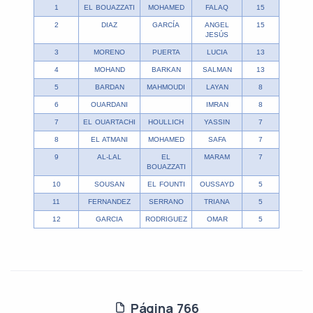
1
EL BOUAZZATI
MOHAMED
FALAQ
15
2
DIAZ
GARCÍA
ANGEL
15
JESÚS
3
MORENO
PUERTA
LUCIA
13
4
MOHAND
BARKAN
SALMAN
13
5
BARDAN
MAHMOUDI
LAYAN
8
6
OUARDANI
IMRAN
8
7
EL OUARTACHI
HOULLICH
YASSIN
7
8
EL ATMANI
MOHAMED
SAFA
7
9
AL-LAL
EL
MARAM
7
BOUAZZATI
10
SOUSAN
EL FOUNTI
OUSSAYD
5
11
FERNANDEZ
SERRANO
TRIANA
5
12
GARCIA
RODRIGUEZ
OMAR
5
Página 766