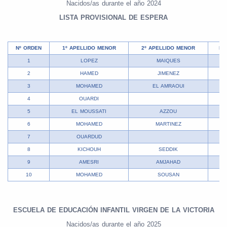
Nacidos/as durante el año 2024
LISTA PROVISIONAL DE ESPERA
Nº ORDEN
1º APELLIDO MENOR
2º APELLIDO MENOR
NO
1
LOPEZ
MAIQUES
2
HAMED
JIMENEZ
3
MOHAMED
EL AMRAOUI
4
OUARDI
5
EL MOUSSATI
AZZOU
6
MOHAMED
MARTINEZ
7
OUARDUD
8
KICHOUH
SEDDIK
9
AMESRI
AMJAHAD
10
MOHAMED
SOUSAN
ESCUELA DE EDUCACIÓN INFANTIL VIRGEN DE LA VICTORIA
Nacidos/as durante el año 2025