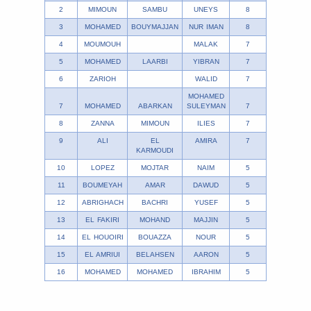
2
MIMOUN
SAMBU
UNEYS
8
3
MOHAMED
BOUYMAJJAN
NUR IMAN
8
4
MOUMOUH
MALAK
7
5
MOHAMED
LAARBI
YIBRAN
7
6
ZARIOH
WALID
7
MOHAMED
7
MOHAMED
ABARKAN
SULEYMAN
7
8
ZANNA
MIMOUN
ILIES
7
9
ALI
EL
AMIRA
7
KARMOUDI
10
LOPEZ
MOJTAR
NAIM
5
11
BOUMEYAH
AMAR
DAWUD
5
12
ABRIGHACH
BACHRI
YUSEF
5
13
EL FAKIRI
MOHAND
MAJJIN
5
14
EL HOUOIRI
BOUAZZA
NOUR
5
15
EL AMRIUI
BELAHSEN
AARON
5
16
MOHAMED
MOHAMED
IBRAHIM
5