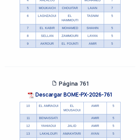
4
AHLALOU
MOHAMED
7
5
MOUKAICH
CHOUITAR
LAIAN
7
6
LAGHZAOUI
EL
TASNIM
5
HAMMOUTI
7
EL KABIR
MOHAMED
SHAHIN
5
8
SELLAN
ZAMMOURI
LAYAN
5
9
AKROUR
EL FOUNTI
AMIR
5
Página 761
Descargar BOME-PX-2026-761
10
EL AMRAOUI
EL
AMIR
5
MOUSAOUI
11
BENAISSATI
AMIR
5
12
YAHIAOUI
JALID
AMIR
5
13
LAKHLOUFI
AMAKHTARI
AYAN
5