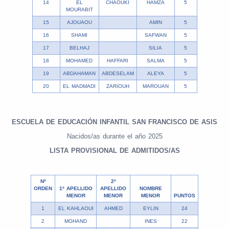
14
EL
CHAOUKI
HAMZA
5
MOURABIT
15
AJOUAOU
AMIN
5
16
SHAMI
SAFWAN
5
17
BELHAJ
SILIA
5
18
MOHAMED
HAFFARI
SALMA
5
19
ABDAHAMAN
ABDESELAM
ALEYA
5
20
EL MADMADI
ZARIOUH
MAROUAN
5
ESCUELA DE EDUCACIÓN INFANTIL SAN FRANCISCO DE ASIS
Nacidos/as durante el año 2025
LISTA PROVISIONAL DE ADMITIDOS/AS
Nº
2º
ORDEN
1º APELLIDO
APELLIDO
NOMBRE
MENOR
MENOR
MENOR
PUNTOS
1
EL KAHLAOUI
AHMED
EYLIN
24
2
MOHAND
INES
22