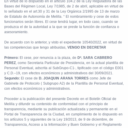
En virtud de lo dispuesto en el artículo 104.2 de la Ley Reguladora de las
Bases del Régimen Local, Ley 7/1985, de 2 de abril, aplicable en virtud de
lo señalado en el art.30 y 31 de la Ley Orgánica 2/1995 de 13 de marzo
de Estatuto de Autonomía de Melilla. “ El nombramiento y cese de estos
funcionarios serán libres. El cese tendrá lugar, en todo caso, cuando se
produzca el de la autoridad a la que se preste la función de confianza o
asesoramiento.
De acuerdo con lo anterior, y visto el expediente 10540/2022, en virtud de
las competencias que tengo atribuidas,
VENGO EN DECRETAR
Primero:
El cese, por renuncia a la plaza, de
Dª. SARA CABRERO
PEREZ
, como Secretaria Particular de Presidencia, en la actual plantilla de
Personal Eventual, adscrita al SubGrupo-C1-, tipificado con el código E001
y C.D.–19, con efectos económicos y administrativos del 30/09/2021.
Segundo:
El cese de
D. JOAQUIN ARANA TORRES
como Jefe de
Gabinete de Protocolo ( Subgrupo A2) de la Plantilla de Personal Eventual,
con efectos económicos y administrativos.
Proceder a la publicación del presente Decreto en el Boletín Oficial de
Melilla y difundir su contenido de conformidad con el principio de
transparencia, mediante su publicación actualizada y permanente en el
Portal de Transparencia de la Ciudad, en cumplimiento de lo dispuesto en
los artículos 5 y siguientes de la Ley 19/2013, de 9 de diciembre, de
Transparencia, Acceso a la Información y Buen Gobierno y el Reglamento