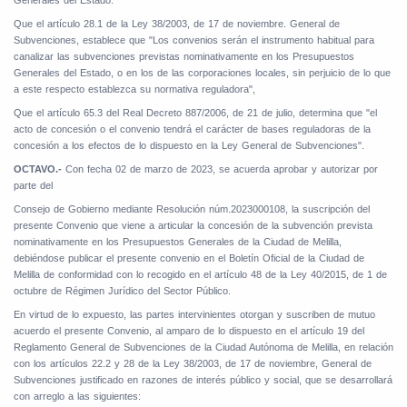
Generales del Estado.
Que el artículo 28.1 de la Ley 38/2003, de 17 de noviembre. General de
Subvenciones, establece que "Los convenios serán el instrumento habitual para
canalizar las subvenciones previstas nominativamente en los Presupuestos
Generales del Estado, o en los de las corporaciones locales, sin perjuicio de lo que
a este respecto establezca su normativa reguladora",
Que el artículo 65.3 del Real Decreto 887/2006, de 21 de julio, determina que "el
acto de concesión o el convenio tendrá el carácter de bases reguladoras de la
concesión a los efectos de lo dispuesto en la Ley General de Subvenciones".
OCTAVO.-
Con fecha 02 de marzo de 2023, se acuerda aprobar y autorizar por
parte del
Consejo de Gobierno mediante Resolución núm.2023000108, la suscripción del
presente Convenio que viene a articular la concesión de la subvención prevista
nominativamente en los Presupuestos Generales de la Ciudad de Melilla,
debiéndose publicar el presente convenio en el Boletín Oficial de la Ciudad de
Melilla de conformidad con lo recogido en el artículo 48 de la Ley 40/2015, de 1 de
octubre de Régimen Jurídico del Sector Público.
En virtud de lo expuesto, las partes intervinientes otorgan y suscriben de mutuo
acuerdo el presente Convenio, al amparo de lo dispuesto en el artículo 19 del
Reglamento General de Subvenciones de la Ciudad Autónoma de Melilla, en relación
con los artículos 22.2 y 28 de la Ley 38/2003, de 17 de noviembre, General de
Subvenciones justificado en razones de interés público y social, que se desarrollará
con arreglo a las siguientes: