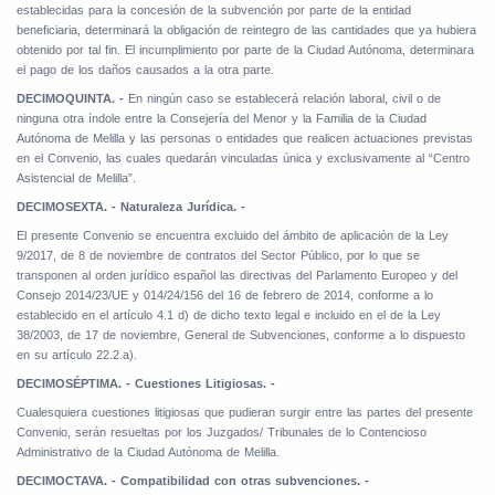
establecidas para la concesión de la subvención por parte de la entidad
beneficiaria, determinará la obligación de reintegro de las cantidades que ya hubiera
obtenido por tal fin. El incumplimiento por parte de la Ciudad Autónoma, determinara
el pago de los daños causados a la otra parte.
DECIMOQUINTA. -
En ningún caso se establecerá relación laboral, civil o de
ninguna otra índole entre la Consejería del Menor y la Familia de la Ciudad
Autónoma de Melilla y las personas o entidades que realicen actuaciones previstas
en el Convenio, las cuales quedarán vinculadas única y exclusivamente al “Centro
Asistencial de Melilla”.
DECIMOSEXTA. - Naturaleza Jurídica. -
El presente Convenio se encuentra excluido del ámbito de aplicación de la Ley
9/2017, de 8 de noviembre de contratos del Sector Público, por lo que se
transponen al orden jurídico español las directivas del Parlamento Europeo y del
Consejo 2014/23/UE y 014/24/156 del 16 de febrero de 2014, conforme a lo
establecido en el artículo 4.1 d) de dicho texto legal e incluido en el de la Ley
38/2003, de 17 de noviembre, General de Subvenciones, conforme a lo dispuesto
en su artículo 22.2.a).
DECIMOSÉPTIMA. - Cuestiones Litigiosas. -
Cualesquiera cuestiones litigiosas que pudieran surgir entre las partes del presente
Convenio, serán resueltas por los Juzgados/ Tribunales de lo Contencioso
Administrativo de la Ciudad Autónoma de Melilla.
DECIMOCTAVA. - Compatibilidad con otras subvenciones. -