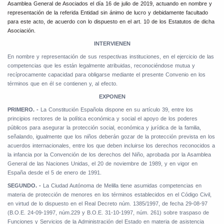
Asamblea General de Asociados el día 16 de julio de 2019, actuando en nombre y
representación de la referida Entidad sin ánimo de lucro y debidamente facultado
para este acto, de acuerdo con lo dispuesto en el art. 10 de los Estatutos de dicha
Asociación.
INTERVIENEN
En nombre y representación de sus respectivas instituciones, en el ejercicio de las
competencias que les están legalmente atribuidas, reconociéndose mutua y
recíprocamente capacidad para obligarse mediante el presente Convenio en los
términos que en él se contienen y, al efecto.
EXPONEN
PRIMERO. -
La Constitución Española dispone en su artículo 39, entre los
principios rectores de la política económica y social el apoyo de los poderes
públicos para asegurar la protección social, económica y jurídica de la familia,
señalando, igualmente que los niños deberán gozar de la protección prevista en los
acuerdos internacionales, entre los que deben incluirse los derechos reconocidos a
la infancia por la Convención de los derechos del Niño, aprobada por la Asamblea
General de las Naciones Unidas, el 20 de noviembre de 1989, y en vigor en
España desde el 5 de enero de 1991.
SEGUNDO. -
La Ciudad Autónoma de Melilla tiene asumidas competencias en
materia de protección de menores en los términos establecidos en el Código Civil,
en virtud de lo dispuesto en el Real Decreto núm. 1385/1997, de fecha 29-08-97
(B.O.E. 24-09-1997, núm.229 y B.O.E. 31-10-1997, núm. 261) sobre traspaso de
Funciones y Servicios de la Administración del Estado en materia de asistencia