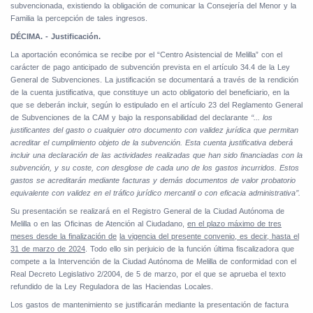
subvencionada, existiendo la obligación de comunicar la Consejería del Menor y la
Familia la percepción de tales ingresos.
DÉCIMA. - Justificación.
La aportación económica se recibe por el “Centro Asistencial de Melilla” con el
carácter de pago anticipado de subvención prevista en el artículo 34.4 de la Ley
General de Subvenciones. La justificación se documentará a través de la rendición
de la cuenta justificativa, que constituye un acto obligatorio del beneficiario, en la
que se deberán incluir, según lo estipulado en el artículo 23 del Reglamento General
de Subvenciones de la CAM y bajo la responsabilidad del declarante
‘‘... los
justificantes del gasto o cualquier otro documento con validez jurídica que permitan
acreditar el cumplimiento objeto de la subvención. Esta cuenta justificativa deberá
incluir una declaración de las actividades realizadas que han sido financiadas con la
subvención, y su coste, con desglose de cada uno de los gastos incurridos. Estos
gastos se acreditarán mediante facturas y demás documentos de valor probatorio
equivalente con validez en el tráfico jurídico mercantil o con eficacia administrativa’’.
Su presentación se realizará en el Registro General de la Ciudad Autónoma de
Melilla o en las Oficinas de Atención al Ciudadano,
en el plazo máximo de tres
meses desde la finalización de
la vigencia del presente convenio, es decir, hasta el
31 de marzo de 2024
. Todo ello sin perjuicio de la función última fiscalizadora que
compete a la Intervención de la Ciudad Autónoma de Melilla de conformidad con el
Real Decreto Legislativo 2/2004, de 5 de marzo, por el que se aprueba el texto
refundido de la Ley Reguladora de las Haciendas Locales.
Los gastos de mantenimiento se justificarán mediante la presentación de factura