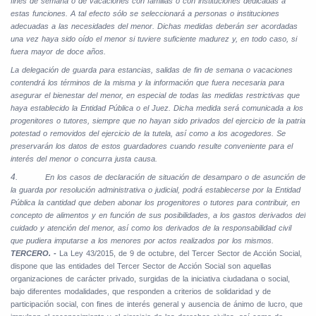
fines de semana o de vacaciones con familias o con instituciones dedicadas a
estas funciones. A tal efecto sólo se seleccionará a personas o instituciones
adecuadas a las necesidades del menor. Dichas medidas deberán ser acordadas
una vez haya sido oído el menor si tuviere suficiente madurez y, en todo caso, si
fuera mayor de doce años.
La delegación de guarda para estancias, salidas de fin de semana o vacaciones
contendrá los términos de la misma y la información que fuera necesaria para
asegurar el bienestar del menor, en especial de todas las medidas restrictivas que
haya establecido la Entidad Pública o el Juez. Dicha medida será comunicada a los
progenitores o tutores, siempre que no hayan sido privados del ejercicio de la patria
potestad o removidos del ejercicio de la tutela, así como a los acogedores. Se
preservarán los datos de estos guardadores cuando resulte conveniente para el
interés del menor o concurra justa causa.
4.
En los casos de declaración de situación de desamparo o de asunción de
la guarda por resolución administrativa o judicial, podrá establecerse por la Entidad
Pública la cantidad que deben abonar los progenitores o tutores para contribuir, en
concepto de alimentos y en función de sus posibilidades, a los gastos derivados del
cuidado y atención del menor, así como los derivados de la responsabilidad civil
que pudiera imputarse a los menores por actos realizados por los mismos.
TERCERO. -
La Ley 43/2015, de 9 de octubre, del Tercer Sector de Acción Social,
dispone que las entidades del Tercer Sector de Acción Social son aquellas
organizaciones de carácter privado, surgidas de la iniciativa ciudadana o social,
bajo diferentes modalidades, que responden a criterios de solidaridad y de
participación social, con fines de interés general y ausencia de ánimo de lucro, que