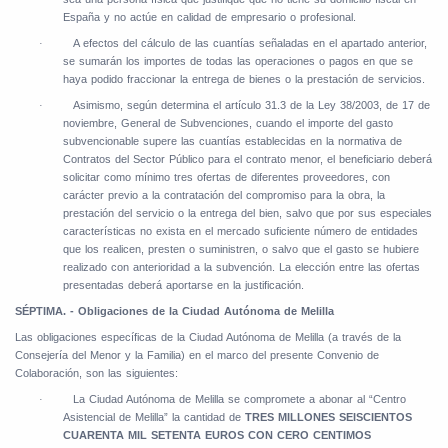
España y no actúe en calidad de empresario o profesional.
A efectos del cálculo de las cuantías señaladas en el apartado anterior,
·
se sumarán los importes de todas las operaciones o pagos en que se
haya podido fraccionar la entrega de bienes o la prestación de servicios.
Asimismo, según determina el artículo 31.3 de la Ley 38/2003, de 17 de
·
noviembre, General de Subvenciones, cuando el importe del gasto
subvencionable supere las cuantías establecidas en la normativa de
Contratos del Sector Público para el contrato menor, el beneficiario deberá
solicitar como mínimo tres ofertas de diferentes proveedores, con
carácter previo a la contratación del compromiso para la obra, la
prestación del servicio o la entrega del bien, salvo que por sus especiales
características no exista en el mercado suficiente número de entidades
que los realicen, presten o suministren, o salvo que el gasto se hubiere
realizado con anterioridad a la subvención. La elección entre las ofertas
presentadas deberá aportarse en la justificación.
SÉPTIMA. - Obligaciones de la Ciudad Autónoma de Melilla
Las obligaciones específicas de la Ciudad Autónoma de Melilla (a través de la
Consejería del Menor y la Familia) en el marco del presente Convenio de
Colaboración, son las siguientes:
La Ciudad Autónoma de Melilla se compromete a
abonar al “Centro
·
Asistencial de Melilla” la cantidad de
TRES MILLONES SEISCIENTOS
CUARENTA MIL
SETENTA EUROS
CON CERO CENTIMOS