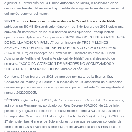
o judicial, su protección por la Ciudad Autónoma de Melilla, o hallándose dicha
decisión en trámite, deban estar bajo medida de acogimiento residencial, en virtud
del interés superior del menor.
SEXTO. -
En los Presupuestos Generales de la Ciudad Autónoma de Melilla
publicado en BOME Extraordinario número 4, de 8 de febrero de 2023 existe una
subvención nominativa en los que aparece como Aplicación Presupuestaria,
aparece como Aplicación Presupuestaria 04/23108/48001, “CENTRO ASISTENCIAL
DE MELILLA MENOR Y FAMILIA” por un importe de TRES MILLONES
SEISCIENTOS CUARENTA MIL SETENTA EUROS CON CERO CENTIMOS
(3.640.070,00 €) en concepto de Convenio de Colaboración entre la Ciudad
Autónoma de Melilla y el “Centro Asistencial de Melilla” para el desarrollo del
programa “ACOGIDA Y ATENCIÓN DE MENORES NO ACOMPAÑADOS Y
SOCIALMENTE DESFAVORECIDOS”, durante el año 2023.
Con fecha 14 de febrero de 2023 se procede por parte de la Excma. Sra.
Consejera del Menor y la Familia a la incoación de un expediente de subvención
nominativa por el mismo concepto y mismo importe, mediante Orden registrada al
número 20220000095.
SÉPTIMO. -
Que la Ley 38/2003, de 17 de noviembre, General de Subvenciones,
así como su Reglamento, aprobado por Real Decreto 887/2006, de 21 de julio,
posibilitan y regulan la concesión de subvenciones nominativas previstas en los
Presupuestos Generales del Estado. Que el artículo 22.2.a) de la Ley 38/2003, de
17 de noviembre, General de Subvenciones, prevé que se pueden conceder de
forma directa las subvenciones previstas nominativamente en los Presupuestos