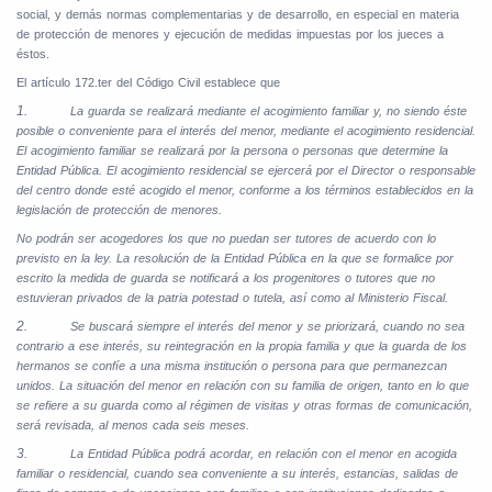
social, y demás normas complementarias y de desarrollo, en especial en materia
de protección de menores y ejecución de medidas impuestas por los jueces a
éstos.
El artículo 172.ter del Código Civil establece que
1.
La guarda se realizará mediante el acogimiento familiar y, no siendo éste
posible o conveniente para el interés del menor, mediante el acogimiento residencial.
El acogimiento familiar se realizará por la persona o personas que determine la
Entidad Pública. El acogimiento residencial se ejercerá por el Director o responsable
del centro donde esté acogido el menor, conforme a los términos establecidos en la
legislación de protección de menores.
No podrán ser acogedores los que no puedan ser tutores de acuerdo con lo
previsto en la ley. La resolución de la Entidad Pública en la que se formalice por
escrito la medida de guarda se notificará a los progenitores o tutores que no
estuvieran privados de la patria potestad o tutela, así como al Ministerio Fiscal.
2.
Se buscará siempre el interés del menor y se priorizará, cuando no sea
contrario a ese interés, su reintegración en la propia familia y que la guarda de los
hermanos se confíe a una misma institución o persona para que permanezcan
unidos. La situación del menor en relación con su familia de origen, tanto en lo que
se refiere a su guarda como al régimen de visitas y otras formas de comunicación,
será revisada, al menos cada seis meses.
3.
La Entidad Pública podrá acordar, en relación con el menor en acogida
familiar o residencial, cuando sea conveniente a su interés, estancias, salidas de