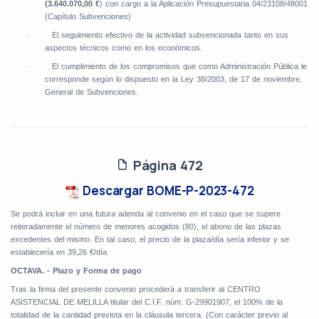
(3.640.070,00 €
) con cargo a la Aplicación Presupuestaria 04/23108/48001
(Capítulo Subvenciones)
El seguimiento efectivo de la actividad subvencionada tanto en sus
·
aspectos técnicos como en los económicos.
El cumplimiento de los compromisos que como Administración Pública le
·
corresponde según lo dispuesto en la Ley 38/2003, de 17 de noviembre,
General de Subvenciones.
Página 472
Descargar BOME-P-2023-472
Se podrá incluir en una futura adenda al convenio en el caso que se supere
reiteradamente el número de menores acogidos (80), el abono de las plazas
excedentes del mismo. En tal caso, el precio de la plaza/día sería inferior y se
establecería en 39,26 €/día
OCTAVA. - Plazo y Forma de pago
Tras la firma del presente convenio procederá a transferir al CENTRO
ASISTENCIAL DE MELILLA titular del C.I.F. núm. G-29901907, el 100% de la
totalidad de la cantidad prevista en la cláusula tercera. (Con carácter previo al