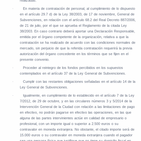
realizadas.
En materia de contratación de personal, al cumplimiento de lo dispuesto
·
en el artículo 29.7 d) de la Ley 38/2003, de 17 de noviembre, General de
Subvenciones, en relación con el artículo 68.2 del Real Decreto 887/2006,
de 21 de julio, por el que se aprueba el Reglamento de la citada Ley
38/2003. En caso contrario deberá aportar una Declaración Responsable,
emitida por el órgano competente de la organización, relativa a que la
contratación se ha realizado de acuerdo con las condiciones normales de
mercado, sin perjuicio de que la referida contratación requerirá la previa
autorización del órgano concedente en los términos que se fijen en el
presente convenio.
Proceder al reintegro de los fondos percibidos en los supuestos
·
contemplados en el artículo 37 de la Ley General de Subvenciones.
Cumplir con las restantes obligaciones señaladas en el artículo 14 de la
·
Ley General de Subvenciones.
Igualmente, en cumplimiento de lo establecido en el artículo 7 de la Ley
·
7/2012, de 29 de octubre, y en las circulares números 3 y 5/2014 de la
Intervención General de la Ciudad con relación a las limitaciones de pago
en efectivo, no podrán pagarse en efectivo las operaciones, en las que
alguna de las partes intervinientes actúe en calidad de empresario o
profesional, con un importe igual o superior a 2.500 euros o su
contravalor en moneda extranjera. No obstante, el citado importe será de
15.000 euros o su contravalor en moneda extranjera cuando el pagador
sea una persona física que justifique que no tiene su domicilio fiscal en