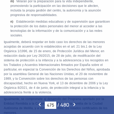
m)
Velarán por la preparación para la vida independiente,
promoviendo la participación en las decisiones que le afecten,
incluida la propia gestión del centro, la autonomía y la asunción
progresiva de responsabilidades.
n)
Establecerán medidas educativas y de supervisión que garanticen
la protección de los datos personales del menor al acceder a las
tecnologías de la información y de la comunicación y a las redes
sociales.
Igualmente, deberá respetar en todo caso los derechos de las menores
acogidas de acuerdo con lo establecidos en el art. 21 bis.1 de la Ley
Orgánica 1/1996, de 15 de enero, de Protección Jurídica del Menor, en
redacción dada por Ley 26/2015, de 28 de julio, de modificación del
sistema de protección a la infancia y a la adolescencia y los recogidos en
los Tratados y Acuerdos Internacionales firmados por España sobre el
particular, en especial la Convención de los Derechos del Niños, aprobada
por la asamblea General de las Naciones Unidas, el 20 de noviembre de
1989, y la Convención sobre los derechos de las personas con
discapacidad, hecho en Nueva York, el 13 de diciembre de 2006 y la Ley
Orgánica 8/2021, de 4 de junio, de protección integral a la infancia y la
adolescencia frente a la violencia.
Igualmente, se compromete al desarrollo del Programa aportado por la
/
480
Entidad Remitida a la Consejería del Menor y la Familia de la Ciudad
Autónoma de Melilla, y a remitir cada mes, los listados certificados de los
menores.