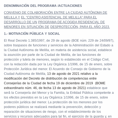
DENOMINACIÓN DEL PROGRAMA /ACTUACIONES
CONVENIO DE COLABORACIÓN ENTRE LA CIUDAD AUTÓNOMA DE
MELILLA Y
EL “CENTRO ASISTENCIAL DE MELILLA” PARA EL
DESARROLLO DE UN
PROGRAMA DE ACOGIDA RESIDENCIAL DE
MENORES EN SITUACIÓN DE
DESPROTECCIÓN, PARA EL AÑO 2023.
1.- MOTIVACIÓN PÚBLICA Y SOCIAL
El Real Decreto 1.385/1997, de 29 de agosto (BOE núm. 229 de 24/09/97),
sobre traspasos de funciones y servicios de la Administración del Estado a
la Ciudad Autónoma de Melilla, en materia de asistencia social, establece
la asunción por parte de la Ciudad de Melilla, de las funciones de
protección y tutela de menores, según lo establecido en el Código Civil,
con la redacción dada por la Ley Orgánica 1/1996, de 15 de enero, sobre
Protección Jurídica del menor. El Acuerdo de Consejo de Gobierno de la
Ciudad Autónoma de Melilla,
13 de agosto de 2021 relativo a la
modificación del Decreto de distribución de competencias entre
Consejerías de la Ciudad de fecha 19 de diciembre de 2019
(BOME
extraordinario núm. 46, de fecha 13 de agosto de 2021)
establece que
será́
la Consejería del Menor y la Familia, la Entidad Pública competente a
los efectos previstos en la Ley Orgánica 1/1996, de 15 de enero, sobre
protección jurídica del menor. La protección de los menores por los
poderes públicos se realizará mediante la prevención, detección y
reparación de situaciones de riesgo, con el establecimiento de los
servicios y recursos adecuados para tal fin, el ejercicio de la guarda y, en