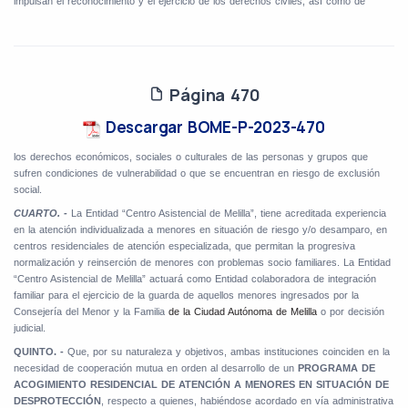
impulsan el reconocimiento y el ejercicio de los derechos civiles, así como de
Página 470
Descargar BOME-P-2023-470
los derechos económicos, sociales o culturales de las personas y grupos que
sufren condiciones de vulnerabilidad o que se encuentran en riesgo de exclusión
social.
CUARTO. -
La Entidad “Centro Asistencial de Melilla”, tiene acreditada experiencia
en la atención individualizada a menores en situación de riesgo y/o desamparo, en
centros residenciales de atención especializada, que permitan la progresiva
normalización y reinserción de menores con problemas socio familiares. La Entidad
“Centro Asistencial de Melilla” actuará como Entidad colaboradora de integración
familiar para el ejercicio de la guarda de aquellos menores ingresados por la
Consejería del Menor y la Familia
de la Ciudad Autónoma de Melilla
o por decisión
judicial.
QUINTO. -
Que, por su naturaleza y objetivos, ambas instituciones coinciden en la
necesidad de cooperación mutua en orden al desarrollo de un
PROGRAMA DE
ACOGIMIENTO
RESIDENCIAL DE ATENCIÓN A MENORES EN SITUACIÓN DE
DESPROTECCIÓN
, respecto a quienes, habiéndose acordado en vía administrativa