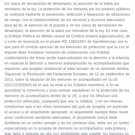
los casos de declaración de desamparo, la asunción de la tutela por
ministerio de la ley. La protección de los menores por los poderes públicos
se realizará mediante la prevención, detección y reparación de situaciones
de riesgo, con el establecimiento de los servicios y recursos adecuados
para tal fin, el ejercicio de la guarda y, en los casos de declaración de
desamparo, la asunción de la tutela por ministerio de la ley. En este caso,
la Entidad Pública en Melilla carece de Centros propios especializados, tal
y como se reconocía en el propio RD 1385/1997 de transferencias, por lo
que para el correcto ejercicio de las funciones de protección que la Ley le
impone debe formalizar convenio de colaboración con Entidad
colaboradoras del tercer sector especializadas en la atención a la infancia,
en especial la atención a menores extranjeros/as no acompañados/as que
requieren una acogida residencial al estar privado de un domicilio familiar.
Siguiendo la Resolución del Parlamento Europeo, de 12 de septiembre de
2013, sobre la situación de los menores no acompañados en la UE
(2012/2263(INI)) en el que se insta a los Estados miembros, a fin de
garantizar la coherencia y unas normas equitativas en la protección de los
menores no acompañados dentro de la UE, a que les ofrezcan una
protección adecuada, cualquiera que sea su estatuto, y en las mismas
condiciones que a los niños nacionales del país de acogida, en particular
el acceso a un alojamiento apropiado: el alojamiento siempre debe reunir
unas condiciones sanitarias adecuadas, el alojamiento nunca debe
facilitarse en un centro cerrado y, en los primeros días, debe ser un centro
especializado en la acogida de menores no acompañados; esta primera
fase debe ir seguida de otra con alojamiento más estable; los menores no