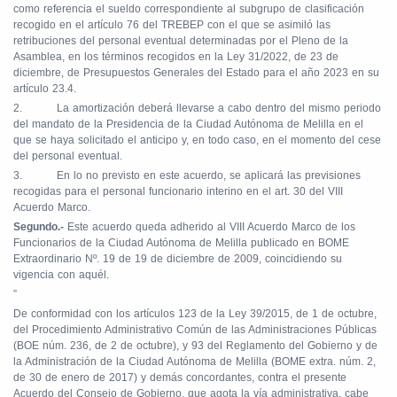
como referencia el sueldo correspondiente al subgrupo de clasificación
recogido en el artículo 76 del TREBEP con el que se asimiló las
retribuciones del personal eventual determinadas por el Pleno de la
Asamblea, en los términos recogidos en la Ley 31/2022, de 23 de
diciembre, de Presupuestos Generales del Estado para el año 2023 en su
artículo 23.4.
2.
La amortización deberá llevarse a cabo dentro del mismo periodo
del mandato de la Presidencia de la Ciudad Autónoma de Melilla en el
que se haya solicitado el anticipo y, en todo caso, en el momento del cese
del personal eventual.
3.
En lo no previsto en este acuerdo, se aplicará las previsiones
recogidas para el personal funcionario interino en el art. 30 del VIII
Acuerdo Marco.
Segundo.-
Este acuerdo queda adherido al VIII Acuerdo Marco de los
Funcionarios de la Ciudad Autónoma de Melilla publicado en BOME
Extraordinario Nº. 19 de 19 de diciembre de 2009, coincidiendo su
vigencia con aquél.
”
De conformidad con los artículos 123 de la Ley 39/2015, de 1 de octubre,
del Procedimiento Administrativo Común de las Administraciones Públicas
(BOE núm. 236, de 2 de octubre), y 93 del Reglamento del Gobierno y de
la Administración de la Ciudad Autónoma de Melilla (BOME extra. núm. 2,
de 30 de enero de 2017) y demás concordantes, contra el presente
Acuerdo del Consejo de Gobierno, que agota la vía administrativa, cabe