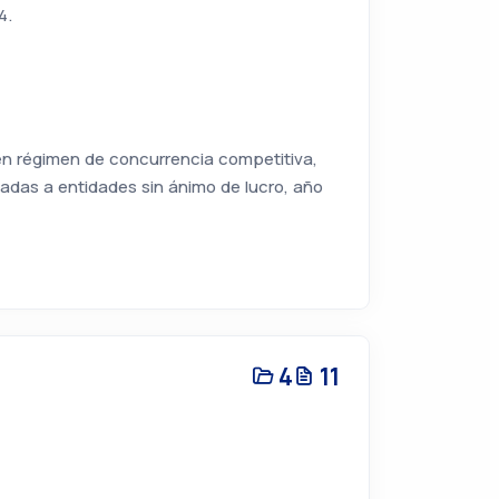
4.
en régimen de concurrencia competitiva,
nadas a entidades sin ánimo de lucro, año
4
11