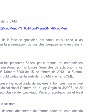
b de la CAM.
odResi=1&codMenuPN=601&codMenuSN=4&codMen
s de la fase de oposición, así como, en su caso, a las
ra la presentación de posibles alegaciones o recursos y
 por las presentes Bases, por el manual de instrucciones
supletoria, por las Bases Generales de aplicación a los
BOME Número 5000 de 15 de febrero de 2013. La Excma.
 ser publicadas en la web de la CAM y en el BOME.
 presencia equilibrada de mujeres y hombres, salvo que
ción Adicional Primera de la Ley Orgánica 3/2007, de 22
tuto Básico del Empleado Público, aprobado por el Real
ue se trate.
es deberán abstenerse de formar parte de este cuando