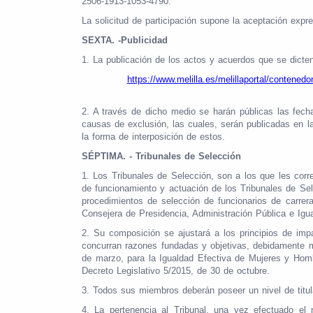
2506-1913-1053-4790.
La solicitud de participación supone la aceptación exp
SEXTA. -Publicidad
1. La publicación de los actos y acuerdos que se dicte
https://www.melilla.es/melillaportal/con
2. A través de dicho medio se harán públicas las fech
causas de exclusión, las cuales, serán publicadas en l
la forma de interposición de estos.
SÉPTIMA. - Tribunales de Selección
1. Los Tribunales de Selección, son a los que les corre
de funcionamiento y actuación de los Tribunales de Sel
procedimientos de selección de funcionarios de carr
Consejera de Presidencia, Administración Pública e Ig
2. Su composición se ajustará a los principios de imp
concurran razones fundadas y objetivas, debidamente mo
de marzo, para la Igualdad Efectiva de Mujeres y Homb
Decreto Legislativo 5/2015, de 30 de octubre.
3. Todos sus miembros deberán poseer un nivel de titula
4. La pertenencia al Tribunal, una vez efectuado el