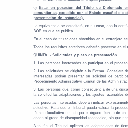
e)
Estar en posesión del Título de Diplomado en
comunitarias, expedido por el Estado español o de
presentación de instancias).
La equivalencia se acreditará, en su caso, con la certi
BOE en que se publica.
En el caso de titulaciones obtenidas en el extranjero s
Todos los requisitos anteriores deberán poseerse en el 
QUINTA. - Solicitudes y plazo de presentación.
1. Las personas interesadas en participar en el proceso
2. Las solicitudes se dirigirán a la Excma. Consejera d
interesadas podrán presentar su solicitud de partic
Procedimiento Administrativo Común de las Administrac
3. Las personas que, como consecuencia de una discapac
la solicitud las adaptaciones y los ajustes razonables 
Las personas interesadas deberán indicar expresamente 
selectivo. Para que el Tribunal pueda valorar la proced
técnico facultativo emitido por el órgano técnico de ca
origen al grado de discapacidad reconocido, sin que se
A tal fin, el Tribunal aplicará las adaptaciones de t