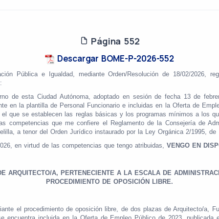
Página 552
Descargar BOME-P-2026-552
ración Pública e Igualdad, mediante Orden/Resolución
de 18/02/2026, reg
:
rno de esta Ciudad Autónoma, adoptado en sesión de fecha 13 de febrer
ante en la plantilla de Personal Funcionario e incluidas en la Oferta de Emp
or el que se establecen las reglas básicas y los programas mínimos a los qu
 las competencias que me confiere el Reglamento de la Consejería de Admi
illa, a tenor del Orden Jurídico instaurado por la Ley Orgánica 2/1995, de
2026, en virtud de las competencias que tengo atribuidas,
VENGO EN DIS
E ARQUITECTO/A, PERTENECIENTE A LA ESCALA DE ADMINISTRAC
PROCEDIMIENTO DE OPOSICIÓN LIBRE.
ante el procedimiento de oposición libre, de dos plazas de Arquitecto/a, Fu
se encuentra incluida en la Oferta de Empleo Público de 2023, publicad