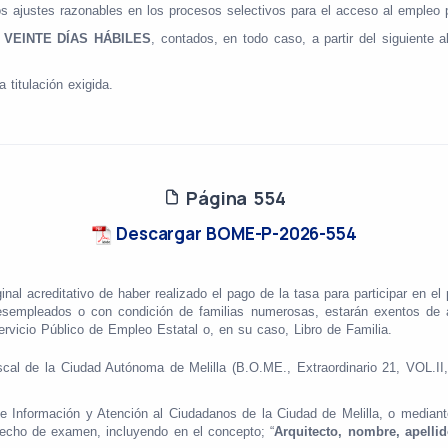
os ajustes razonables en los procesos selectivos para el acceso al empleo
e
VEINTE DÍAS HÁBILES
, contados, en todo caso, a partir del siguiente a
a titulación exigida.
Página 554
Descargar BOME-P-2026-554
inal acreditativo de haber realizado el pago de la tasa para participar en el
desempleados o con condición de familias numerosas, estarán exentos de 
Servicio Público de Empleo Estatal o, en su caso, Libro de Familia.
cal de la Ciudad Autónoma de Melilla (B.O.ME., Extraordinario 21, VOL.II,
de Información y Atención al Ciudadanos de la Ciudad de Melilla, o median
recho de examen, incluyendo en el concepto; “
Arquitecto, nombre, apelli