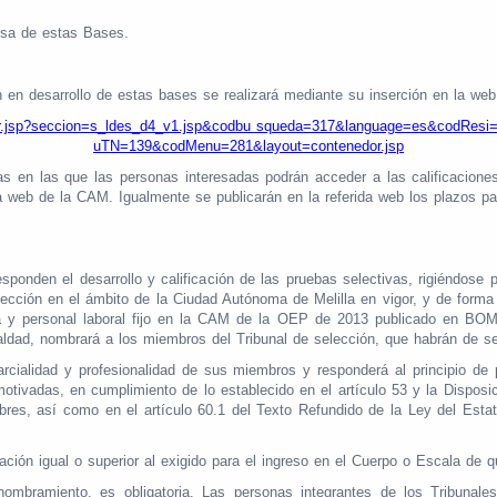
resa de estas Bases.
n en desarrollo de estas bases se realizará mediante su inserción en la we
tenedor.jsp?seccion=s_ldes_d4_v1.jsp&codbu squeda=317&language=es&c
uTN=139&codMenu=281&layout=contenedor.jsp
as en las que las personas interesadas podrán acceder a las calificacione
a web de la CAM. Igualmente se publicarán en la referida web los plazos pa
sponden el desarrollo y calificación de las pruebas selectivas, rigiéndose
ección en el ámbito de la Ciudad Autónoma de Melilla en vigor, y de forma 
era y personal laboral fijo en la CAM de la OEP de 2013 publicado en 
ualdad, nombrará a los miembros del Tribunal de selección, que habrán de
arcialidad y profesionalidad de sus miembros y responderá al principio de
tivadas, en cumplimiento de lo establecido en el artículo 53 y la Disposi
res, así como en el artículo 60.1 del Texto Refundido de la Ley del Esta
ción igual o superior al exigido para el ingreso en el Cuerpo o Escala de q
 nombramiento, es obligatoria. Las personas integrantes de los Tribunal