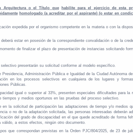
 Arquitectura o el Título que
habilite para el ejercicio de esta p
bidamente
homologado (a acreditar por el aspirante) (o estar en condi
ficación expedida por el organismo competente en la materia o con la dispo
e deberá estar en posesión de la correspondiente convalidación o de la cred
momento de finalizar el plazo de presentación de instancias solicitando form
 selectivo presentarán su solicitud conforme al modelo específico.
e Presidencia, Administración Pública e Igualdad de la Ciudad Autónoma de M
ipación en los procesos selectivos en cualquiera de los lugares y forma
iones Públicas.
idad igual o superior al 33%, presenten especiales dificultades para la re
de tiempos y medios oportunos en las pruebas del proceso selectivo.
en la solicitud de participación las adaptaciones de tiempo y/o medios qu
encia o no de la adaptación solicitada, las personas interesadas deberán ad
lificación del grado de discapacidad en el que quede acreditado de forma f
a válido, a estos efectos, ningún otro documento.
iempos que correspondan previstas en la Orden PJC/804/2025, de 23 de julio