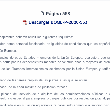
Página 553
Descargar BOME-P-2026-553
spirantes deberán reunir los siguientes requisitos:
der, como personal funcionario, en igualdad de condiciones que los españo
ión Europea.
ionales de otros Estados miembros de la Unión Europea, cualquiera que 
n participar los descendientes menores de veintiún años o mayores de dic
n de los Tratados Internacionales celebrados por la Unión Europea y ratifi
peño de las tareas propias de las plazas a las que se optan.
caso, de la edad máxima de jubilación forzosa.
linario del servicio de cualquiera de las administraciones públicas o 
soluta o especial para empleos o cargos públicos por resolución judicial, p
abilitado o en situación equivalente ni haber sido sometido a sanción disc