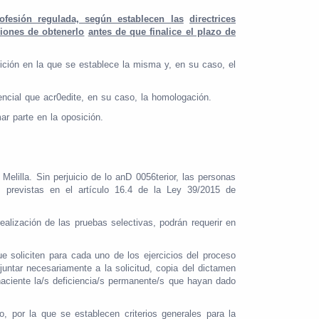
rofesión regulada, según establecen las
directrices
ciones de obtenerlo
antes de que finalice el plazo de
sición en la que se establece la misma y, en su caso, el
encial que acr0edite, en su caso, la homologación.
ar parte en la oposición.
elilla. Sin perjuicio de lo anD 0056terior, las personas
s previstas en el artículo 16.4 de la Ley 39/2015 de
alización de las pruebas selectivas, podrán requerir en
e soliciten para cada uno de los ejercicios del proceso
juntar necesariamente a la solicitud, copia del dictamen
ehaciente la/s deficiencia/s permanente/s que hayan dado
, por la que se establecen criterios generales para la