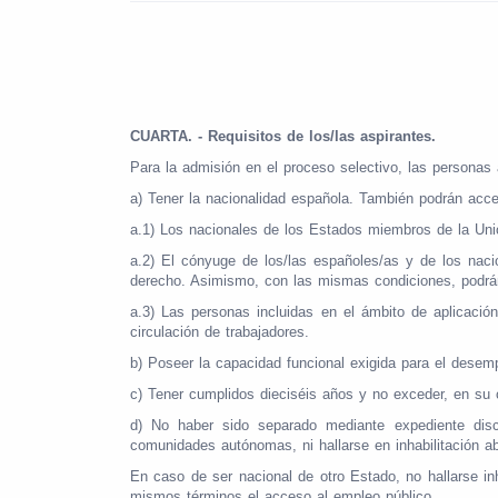
CUARTA. - Requisitos de los/las aspirantes.
Para la admisión en el proceso selectivo, las personas a
a) Tener la nacionalidad española. También podrán acce
a.1) Los nacionales de los Estados miembros de la Un
a.2) El cónyuge de los/las españoles/as y de los nac
derecho. Asimismo, con las mismas condiciones, podrá
a.3) Las personas incluidas en el ámbito de aplicació
circulación de trabajadores.
b) Poseer la capacidad funcional exigida para el desem
c) Tener cumplidos dieciséis años y no exceder, en su 
d) No haber sido separado mediante expediente discip
comunidades autónomas, ni hallarse en inhabilitación ab
En caso de ser nacional de otro Estado, no hallarse inh
mismos términos el acceso al empleo público.