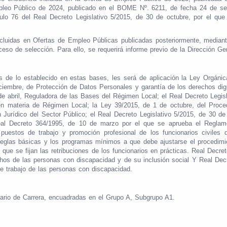
mpleo Público de 2024, publicado en el BOME Nº. 6211, de fecha 24 de s
culo 76 del Real Decreto Legislativo 5/2015, de 30 de octubre, por el qu
incluidas en Ofertas de Empleo Públicas publicadas posteriormente, media
ceso de selección. Para ello, se requerirá informe previo de la Dirección G
s de lo establecido en estas bases, les será de aplicación la Ley Orgánic
ciembre, de Protección de Datos Personales y garantía de los derechos digi
e abril, Reguladora de las Bases del Régimen Local; el Real Decreto Legisl
 en materia de Régimen Local; la Ley 39/2015, de 1 de octubre, del Proc
Jurídico del Sector Público; el Real Decreto Legislativo 5/2015, de 30 de 
al Decreto 364/1995, de 10 de marzo por el que se aprueba el Reglamen
puestos de trabajo y promoción profesional de los funcionarios civiles 
 reglas básicas y los programas mínimos a que debe ajustarse el procedimie
 que se fijan las retribuciones de los funcionarios en prácticas. Real Decre
hos de las personas con discapacidad y de su inclusión social Y Real Decr
de trabajo de las personas con discapacidad.
nario de Carrera, encuadradas en el Grupo A, Subgrupo A1.