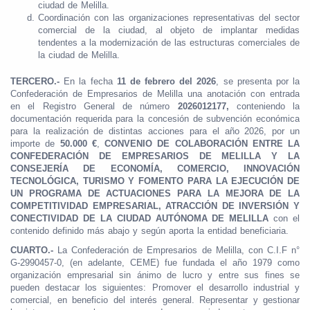
ciudad de Melilla.
Coordinación con las organizaciones representativas del sector
comercial de la ciudad, al objeto de implantar medidas
tendentes a la modernización de las estructuras comerciales de
la ciudad de Melilla.
TERCERO.-
En la fecha
11 de febrero del 2026
, se presenta por la
Confederación de Empresarios de Melilla una anotación con entrada
en el Registro General de número
2026012177,
conteniendo la
documentación requerida para la concesión de subvención económica
para la realización de distintas acciones para el año 2026, por un
importe de
50.000 €
,
CONVENIO DE COLABORACIÓN ENTRE LA
CONFEDERACIÓN DE EMPRESARIOS DE MELILLA Y LA
CONSEJERÍA DE
ECONOMÍA, COMERCIO, INNOVACIÓN
TECNOLÓGICA, TURISMO Y FOMENTO
PARA LA EJECUCIÓN DE
UN PROGRAMA
DE ACTUACIONES PARA LA
MEJORA DE LA
COMPETITIVIDAD EMPRESARIAL, ATRACCIÓN DE INVERSIÓN Y
CONECTIVIDAD DE LA CIUDAD AUTÓNOMA DE MELILLA
con el
contenido definido más abajo y según aporta la entidad beneficiaria.
CUARTO.-
La Confederación de Empresarios de Melilla, con C.I.F n°
G-2990457-0, (en adelante, CEME) fue fundada el año 1979 como
organización empresarial sin ánimo de lucro y entre sus fines se
pueden destacar los siguientes: Promover el desarrollo industrial y
comercial, en beneficio del interés general. Representar y gestionar