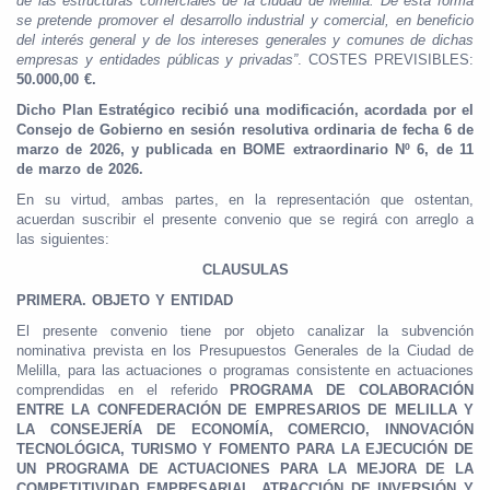
de las estructuras comerciales de la ciudad de Melilla. De esta forma
se pretende promover el desarrollo industrial y comercial, en beneficio
del interés general y de los intereses generales y comunes de dichas
empresas y entidades públicas y privadas”
. COSTES PREVISIBLES:
50.000,00 €.
Dicho Plan Estratégico recibió una modificación, acordada por el
Consejo de Gobierno en sesión resolutiva ordinaria de fecha 6 de
marzo de 2026, y publicada en BOME extraordinario Nº 6, de 11
de marzo de 2026.
En su virtud, ambas partes, en la representación que ostentan,
acuerdan suscribir el presente convenio que se regirá con arreglo a
las siguientes:
CLAUSULAS
PRIMERA. OBJETO Y ENTIDAD
El presente convenio tiene por objeto canalizar la subvención
nominativa prevista en los Presupuestos Generales de la Ciudad de
Melilla, para las actuaciones o programas consistente en actuaciones
comprendidas en el referido
PROGRAMA DE COLABORACIÓN
ENTRE LA
CONFEDERACIÓN DE EMPRESARIOS DE
MELILLA Y
LA CONSEJERÍA DE ECONOMÍA, COMERCIO, INNOVACIÓN
TECNOLÓGICA, TURISMO Y FOMENTO PARA LA EJECUCIÓN DE
UN
PROGRAMA DE ACTUACIONES PARA LA MEJORA DE LA
COMPETITIVIDAD
EMPRESARIAL, ATRACCIÓN DE INVERSIÓN Y