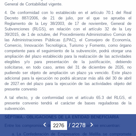
General de Contabilidad vigente.
4. De conformidad con lo establecido en el artículo 70.1 del Real
Decreto 887/2006, de 21 de julio, por el que se aprueba el
Reglamento de la Ley 38/2003, de 17 de noviembre, General de
Subvenciones (RLGS), en relación con el artículo 32 de la Ley
39/2015, de 1 de octubre, del Procedimiento Administrativo Común de
las Administraciones Públicas (LPAC), el Consejero de Economía,
Comercio, Innovación Tecnológica, Turismo y Fomento, como órgano
competente para el seguimiento de la subvención, podrá otorgar una
ampliación del plazo establecido para la realización de las actividades
elegibles y/o para presentación de la justificación, debiendo
solicitarse, en todo caso, antes del 31 de diciembre de 2026, no
pudiendo ser objeto de ampliación un plazo ya vencido. Este plazo
adicional para la ejecución no podrá alcanzar más allá del 30 de abril
de 2027.en del plazo para la ejecución de las actividades objeto del
presente convenio
A tal efecto, y de conformidad con el artículo 65.3 del RLGS, el
presente convenio tendrá el carácter de bases reguladoras de la
subvención.
SÉPTIMA.- OBLIGACIONES DE LA ENTIDAD BENEFICIARIA
/
2278
Entre los compromisos de la Entidad beneficiaria se encuentran:
La Confederación de Empresarios de Melilla se compromete