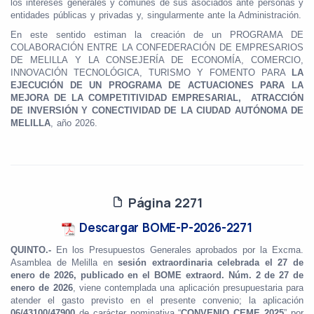
los intereses generales y comunes de sus asociados ante personas y
entidades públicas y privadas y, singularmente ante la Administración.
En este sentido estiman la creación de un PROGRAMA DE
COLABORACIÓN ENTRE LA CONFEDERACIÓN DE EMPRESARIOS
DE MELILLA Y LA CONSEJERÍA DE ECONOMÍA, COMERCIO,
INNOVACIÓN TECNOLÓGICA, TURISMO Y FOMENTO
PARA
LA
EJECUCIÓN DE UN PROGRAMA
DE ACTUACIONES PARA LA
MEJORA DE LA COMPETITIVIDAD EMPRESARIAL, ATRACCIÓN
DE
INVERSIÓN Y CONECTIVIDAD DE LA CIUDAD AUTÓNOMA DE
MELILLA
, año
2026.
Página 2271
Descargar BOME-P-2026-2271
QUINTO.-
En los Presupuestos Generales aprobados por la Excma.
Asamblea de Melilla en
sesión extraordinaria celebrada el 27 de
enero de 2026, publicado en el BOME extraord. Núm. 2 de 27 de
enero de 2026
, viene contemplada una aplicación presupuestaria para
atender el gasto previsto en el presente convenio; la aplicación
06/43100/47900
de carácter nominativa “
CONVENIO CEME 2025
” por