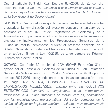
Que el artículo 65.3 del Real Decreto 887/2006, de 21 de julio,
determina que "
el acto de concesión o el convenio tendrá el carácter
de bases reguladoras de la concesión a los efectos de lo dispuesto
en la Ley General de Subvenciones
".
SÉPTIMO .-
Que por el Consejo de Gobierno se ha acordado aprobar
y autorizar la formalización del presente convenio al amparo de lo
señalado en el art. 16.1 8ª del Reglamento del Gobierno y de la
Administración, que viene a articular la concesión de la subvención
prevista nominativamente en los Presupuestos Generales de la
Ciudad de Melilla, debiéndose publicar el presente convenio en el
Boletín Oficial de la Ciudad de Melilla de conformidad con lo recogido
en el artículo 48 de la Ley 40/2015, de 1 de octubre de Régimen
Jurídico del Sector Público.
OCTAVO.-
Con fecha 30 de abril de 2024 (BOME Extra núm. 31) se
aprobó por el Consejo de Gobierno de la Ciudad el Plan Estratégico
General de Subvenciones de la Ciudad Autónoma de Melilla para el
periodo 2024-2026, incluyendo entre sus Líneas de actuación, Línea
1ª, págs. 653 y 654,
CONVENIO CONFEDERACIÓN DE
EMPRESARIOS MELILLENSES, teniendo entre sus
OBJETIVOS
ESTRATÉGICOS
“contribuir al cumplimiento de las competencias
traspasadas a la Ciudad Autónoma de Melilla, esto es, coordinación
con las organizaciones representativas del sector comercial de la
ciudad, al objeto de implantar medidas tendentes a la modernización