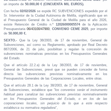
un importe de
50.000,00 € (CINCUENTA MIL EUROS)
.
Con fecha
02/02/2026
se expide RC SUBVENCIONES expedido por el
Sr. Interventor de la Ciudad Autónoma de Melilla, significando que en
el Presupuesto General de la Ciudad de Melilla para el año 2026,
existe Retención de Crédito n.º
12026000005574
de la Aplicación
Presupuestaria
06/43100/47900
,
CONVENIO CEME 2025
, por importe
de
50.000,00 €.
SEXTO.-
Que la Ley 38/2003, de 17 de noviembre, General de
Subvenciones, así como su Reglamento, aprobado por Real Decreto
887/2006, de 21 de julio, posibilitan y regulan la concesión de
subvenciones nominativas previstas en los Presupuestos Generales
del Estado.
Que el artículo 22.2.a) de la Ley 38/2003, de 17 de noviembre,
General de Subvenciones, prevé que se pueden conceder de forma
directa las subvenciones previstas nominativamente en los
Presupuestos Generales de las Corporaciones Locales, entre otras.
Que el artículo 28.1 de la Ley 38/2003, de 17 de noviembre, General
de Subvenciones, establece que
"los convenios serán el instrumento
habitual para canalizar las subvenciones previstas nominativamente
en los Presupuestos Generales del Estado, o en los de las
corporaciones locales, sin perjuicio de lo que a este respecto
establezca su normativa reguladora
",