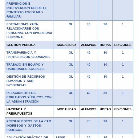
PREVENCION E
INTERVENCION DESDE EL
CONTEXTO ESCOLAR Y
FAMILIAR
ESTRATEGIAS PARA
OL
40
30
1
RELACIONARSE CON
PERSONAL CON DIVERSIDAD
FUNCIONAL
GESTIÓN PUBLICA
MODALIDAD
ALUMNOS
HORAS
EDICIONES
TRANSPARENCIA Y
OL
40
30
1
PARTICIPACIÓN CIUDADANA
TRABAJO EN EQUIPO Y
OL
40
30
1
HABILIDADES SOCIALES
GESTIÓN DE RECURSOS
OL
40
30
1
HUMANOS Y SUS
INCIDENCIAS
RELACIÓN DE LOS
OL
40
30
1
EMPLEADOS PÚBLICOS CON
LA ADMINISTRACIÓN
HACIENDA Y
MODALIDAD
ALUMNOS
HORAS
EDICIONES
PRESUPUESTOS
PRESUPUESTOS DE LA CAM:
OL
40
30
1
INGRESOS Y GASTOS
PÚBLICOS
APLICACIÓN PRÁCTICA DE
SEMIP
20
35
1