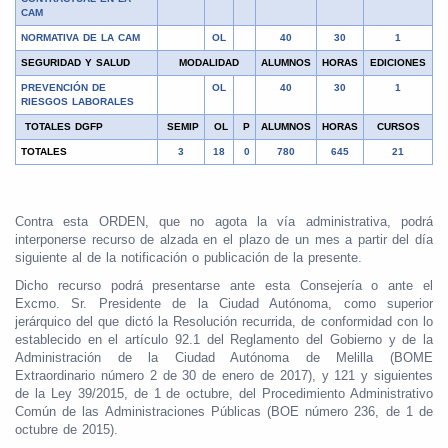
CAM
NORMATIVA DE LA CAM
OL
40
30
1
SEGURIDAD Y SALUD
MODALIDAD
ALUMNOS
HORAS
EDICIONES
PREVENCIÓN DE
OL
40
30
1
RIESGOS LABORALES
TOTALES DGFP
SEMIP
OL
P
ALUMNOS
HORAS
CURSOS
TOTALES
3
18
0
780
645
21
Contra esta ORDEN, que no agota la vía administrativa, podrá
interponerse recurso de alzada en el plazo de un mes a partir del día
siguiente al de la notificación o publicación de la presente.
Dicho recurso podrá presentarse ante esta Consejería o ante el
Excmo. Sr. Presidente de la Ciudad Autónoma, como superior
jerárquico del que dictó la Resolución recurrida, de conformidad con lo
establecido en el artículo 92.1 del Reglamento del Gobierno y de la
Administración de la Ciudad Autónoma de Melilla (BOME
Extraordinario número 2 de 30 de enero de 2017), y 121 y siguientes
de la Ley 39/2015, de 1 de octubre, del Procedimiento Administrativo
Común de las Administraciones Públicas (BOE número 236, de 1 de
octubre de 2015).