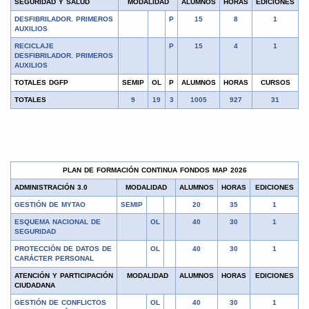
SEGURIDAD Y SALUD
MODALIDAD
ALUMNOS
HORAS
EDICIONES
DESFIBRILADOR. PRIMEROS
P
15
8
1
AUXILIOS
RECICLAJE
P
15
4
1
DESFIBRILADOR. PRIMEROS
AUXILIOS
TOTALES DGFP
SEMIP
OL
P
ALUMNOS
HORAS
CURSOS
TOTALES
9
19
3
1005
927
31
PLAN DE FORMACIÓN CONTINUA FONDOS MAP 2026
ADMINISTRACIÓN 3.0
MODALIDAD
ALUMNOS
HORAS
EDICIONES
GESTIÓN DE MYTAO
SEMIP
20
35
1
ESQUEMA NACIONAL DE
OL
40
30
1
SEGURIDAD
PROTECCIÓN DE DATOS DE
OL
40
30
1
CARÁCTER PERSONAL
ATENCIÓN Y PARTICIPACIÓN
MODALIDAD
ALUMNOS
HORAS
EDICIONES
CIUDADANA
GESTIÓN DE CONFLICTOS
OL
40
30
1