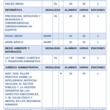
INGLÉS MEDIO
OL
40
30
1
INFORMÁTICA
MODALIDAD
ALUMNOS
HORAS
EDICIONES
PREVENCION, DETECCION Y
OL
40
30
1
RESPUESTA A
CIBERINCIDENCIAS.
CIBERSEGURIDAD EN
EQUIPOS
EXCEL MEDIO
SEMIP
20
35
1
WORD BÁSICO
SEMIP
20
35
1
MEDIO AMBIENTE Y
MODALIDAD
ALUMNOS
HORAS
EDICIONES
NATURALEZA
LEY DE CAMBIO CLIMÁTICO
OL
40
30
1
Y TRANSICIÓN ENERGÉTICA
JURÍDICO ADMINISTRATIVA
MODALIDAD
ALUMNOS
HORAS
EDICIONES
INAP: 2026 TALLER
P
35
30
1
PRÁCTICO SOBRE LA
INTELIGENCIA ARTIFICIAL
APLICADA AL SECTOR
PÚBLICO Y LA GESTIÓN
OPERATIVA DE LOS
ASPECTOS EMOCIONALES,
Y DE SALUD FÍSICA Y
MENTAL EN LOS RECURSOS
HUMANOS