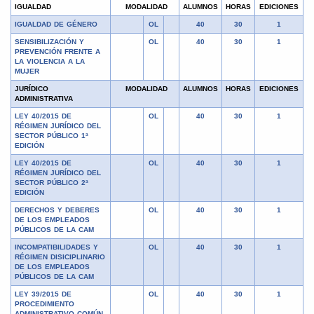
IGUALDAD
MODALIDAD
ALUMNOS
HORAS
EDICIONES
IGUALDAD DE GÉNERO
OL
40
30
1
SENSIBILIZACIÓN Y
OL
40
30
1
PREVENCIÓN FRENTE A
LA VIOLENCIA A LA
MUJER
JURÍDICO
MODALIDAD
ALUMNOS
HORAS
EDICIONES
ADMINISTRATIVA
LEY 40/2015 DE
OL
40
30
1
RÉGIMEN JURÍDICO DEL
SECTOR PÚBLICO 1ª
EDICIÓN
LEY 40/2015 DE
OL
40
30
1
RÉGIMEN JURÍDICO DEL
SECTOR PÚBLICO 2ª
EDICIÓN
DERECHOS Y DEBERES
OL
40
30
1
DE LOS EMPLEADOS
PÚBLICOS DE LA CAM
INCOMPATIBILIDADES Y
OL
40
30
1
RÉGIMEN DISICIPLINARIO
DE LOS EMPLEADOS
PÚBLICOS DE LA CAM
LEY 39/2015 DE
OL
40
30
1
PROCEDIMIENTO
ADMINISTRATIVO COMÚN