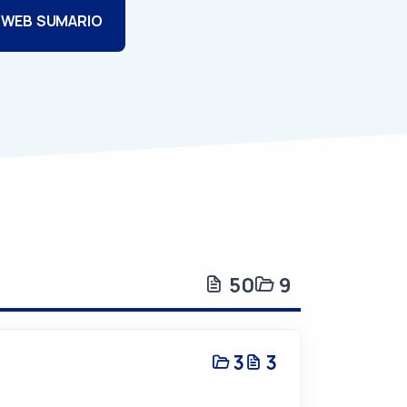
 WEB SUMARIO
50
9
3
3