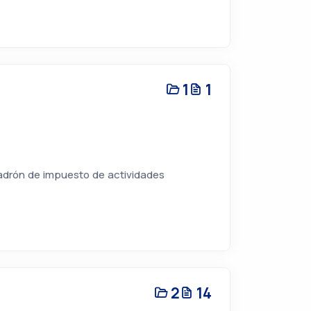
1
1
padrón de impuesto de actividades
2
14