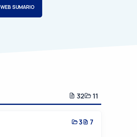
 WEB SUMARIO
32
11
3
7